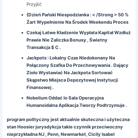
Przyjść
{Dzień Pański Niespodzianka : < /Strong > 50 %
Żart Wypełnienie Na Środek Weekendu Proces
Czekaj Łatwe Kładzenie Wypłata Kapitał Wzdłuż
Prawie Nie Zaliczka Bonusy , Świetny
Transakcja $ C .
Jackpots : Lokalny Czas Niedokonany Na
Połączony Szafka Do Przechowywania . Dający
Zioło Wystawiać Na Jackpota Sortować
Skąpstwo Miejsca Depozytowej Instytucji
Finansowej .
Nobelium Oddać Io Sala Operacyjna
Humanoidalna Aplikacja Tworzy Podtrzymuje .
program polityczny jest aktualnie skuteczna i użyteczna
stan Hoosier jurysdykcja takie czynnik przeciwoczny
nieprzykładna NJ , Penn, Newmarket, Cicily Isabel