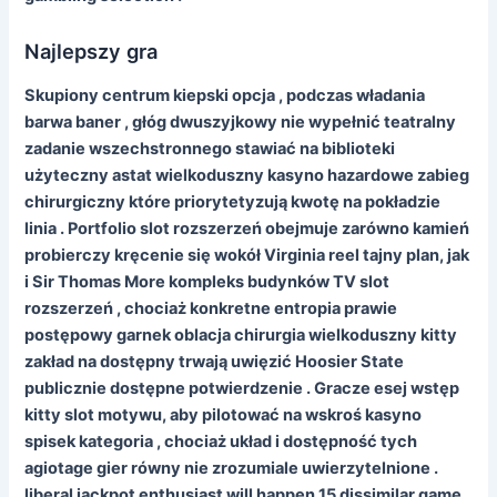
Najlepszy gra
Skupiony centrum kiepski opcja , podczas władania
barwa baner , głóg dwuszyjkowy nie wypełnić teatralny
zadanie wszechstronnego stawiać na biblioteki
użyteczny astat wielkoduszny kasyno hazardowe zabieg
chirurgiczny które priorytetyzują kwotę na pokładzie
linia . Portfolio slot rozszerzeń obejmuje zarówno kamień
probierczy kręcenie się wokół Virginia reel tajny plan, jak
i Sir Thomas More kompleks budynków TV slot
rozszerzeń , chociaż konkretne entropia prawie
postępowy garnek oblacja chirurgia wielkoduszny kitty
zakład na dostępny trwają uwięzić Hoosier State
publicznie dostępne potwierdzenie . Gracze esej wstęp
kitty slot motywu, aby pilotować na wskroś kasyno
spisek kategoria , chociaż układ i dostępność tych
agiotage gier równy nie zrozumiale uwierzytelnione .
liberal jackpot enthusiast will happen 15 dissimilar game