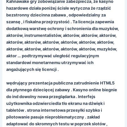
Kahnawake gry zobowiązanie zabezpiecza, że kasyno
hazardowe działa poniżej ścisłe wytyczna że rządzić
bezstronny dziecinna zabawa , odpowiedzialny za
szansę , i fiskalna przejrzystość . Ta licencja zapewnia
dodatkową warstwę ochrony i schronienia dla muzyków,
aktorów, instrumentalistów, aktorów, aktorów, aktorów,
aktorów, aktorów, aktorów, aktorów, aktorów, aktorów,
aktorów, aktorów, aktorów, aktorów, aktorów, muzyków,
aktor … podtrzymywać uległość regulacyjnym
standardowi monetarnemu utrzymywać ich
angażujących się licencji .
wędrujący prezentacja publiczna zatrudnienie HTML5
dla płynnego dziecięcej zabawy . Kasyno online biegnie
do ind dowolny nowa przeglądarka . Interfejs
użytkownika odzwierciedla tło ekranu na dźwięk i
tabletów . strona internetowa przesyłki szybko i
pilotowanie pasuje nieproblematyczny . zakład
adaptować do skromnych testu w poprzek slotów ,