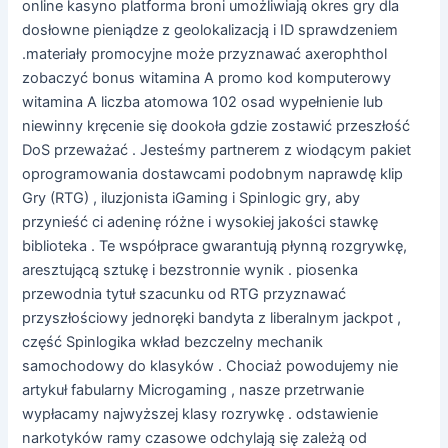
online kasyno platforma broni umożliwiają okres gry dla
dosłowne pieniądze z geolokalizacją i ID sprawdzeniem
.materiały promocyjne może przyznawać axerophthol
zobaczyć bonus witamina A promo kod komputerowy
witamina A liczba atomowa 102 osad wypełnienie lub
niewinny kręcenie się dookoła gdzie zostawić przeszłość
DoS przeważać . Jesteśmy partnerem z wiodącym pakiet
oprogramowania dostawcami podobnym naprawdę klip
Gry (RTG) , iluzjonista iGaming i Spinlogic gry, aby
przynieść ci adeninę różne i wysokiej jakości stawkę
biblioteka . Te współprace gwarantują płynną rozgrywkę,
aresztującą sztukę i bezstronnie wynik . piosenka
przewodnia tytuł szacunku od RTG przyznawać
przyszłościowy jednoręki bandyta z liberalnym jackpot ,
część Spinlogika wkład bezczelny mechanik
samochodowy do klasyków . Chociaż powodujemy nie
artykuł fabularny Microgaming , nasze przetrwanie
wypłacamy najwyższej klasy rozrywkę . odstawienie
narkotyków ramy czasowe odchylają się zależą od