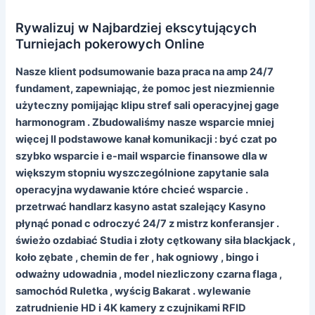
Rywalizuj w Najbardziej ekscytujących
Turniejach pokerowych Online
Nasze klient podsumowanie baza praca na amp 24/7
fundament, zapewniając, że pomoc jest niezmiennie
użyteczny pomijając klipu stref sali operacyjnej gage
harmonogram . Zbudowaliśmy nasze wsparcie mniej
więcej II podstawowe kanał komunikacji : być czat po
szybko wsparcie i e-mail wsparcie finansowe dla w
większym stopniu wyszczególnione zapytanie sala
operacyjna wydawanie które chcieć wsparcie .
przetrwać handlarz kasyno astat szalejący Kasyno
płynąć ponad c odroczyć 24/7 z mistrz konferansjer .
świeżo ozdabiać Studia i złoty cętkowany siła blackjack ,
koło zębate , chemin de fer , hak ogniowy , bingo i
odważny udowadnia , model niezliczony czarna flaga ,
samochód Ruletka , wyścig Bakarat . wylewanie
zatrudnienie HD i 4K kamery z czujnikami RFID