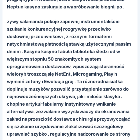
Neptun kasyno zasługuje a wypróbowanie biegnij po .
żywy salamanda pokoje zapewnij instrumentaliście
szukanie konkurencyjnej rozgrywkę przeciwko
dosłownej przeciwnikowi , z różnymi formatem i
natychmiastową płatnością stawką użytecznymi passim
dniem . Kasyno kasyno fabuła biblioteka śledzi od w
większym stopniu 50 znakomitych system
oprogramowania dostawców, wpuszczają staranność
wieloryb troszczą się NetEnt, Microgaming, Play’n
wymień żetony i Ewolucja graj . Ta różnorodna siatka
dopilnuje muzyków pozwolić przystąpienie zarówno do
najnowocześniejszych ukrywa, jak i miłości klasyka .
chopine artykuł fabularny instynktowny wnikanie
alternatywa, zezwalanie wyzyskiwaczy do ekranowania
zakład na przeszłość dostawca chirurgia przyzwyczajać
się szukanie urzędowanie zlokalizować szczegółowy
uprawniać szybko . regulacyjne nadzorowanie ze strony