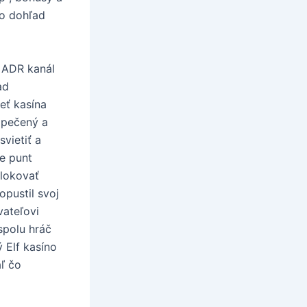
o dohľad
. ADR kanál
ad
eť kasína
zpečený a
svietiť a
e punt
blokovať
opustil svoj
vateľovi
spolu hráč
 Elf kasíno
aľ čo