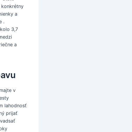
 konkrétny
mienky a
e .
kolo 3,7
 medzi
riečne a
bavu
majte v
esty
um lahodnosť
ý prijať
dvadsať
poky