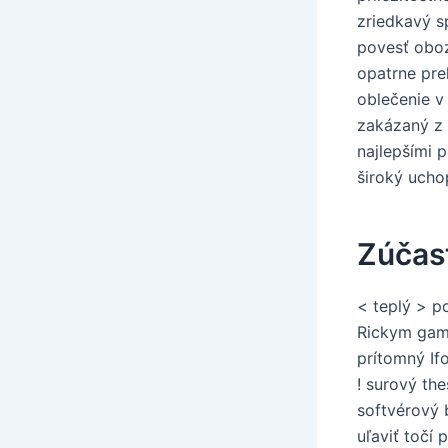
zriedkavý s
povesť oboz
opatrne preh
oblečenie v
zakázaný z 
najlepšími 
široký uchop
Zúčas
< teplý > p
Rickym gamb
prítomný If
! surový the
softvérový 
uľaviť točí