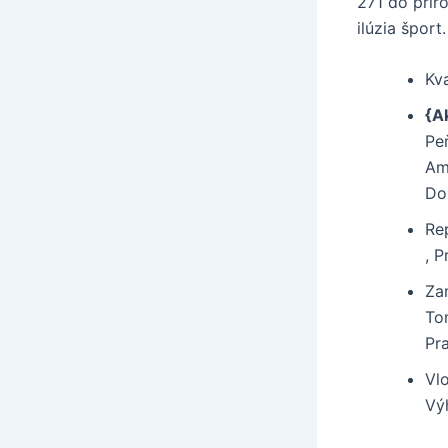
271 do príro
ilúzia šport
Kv
{A
Pe
Am
Do
Re
, 
Za
To
Pr
Vl
Vý