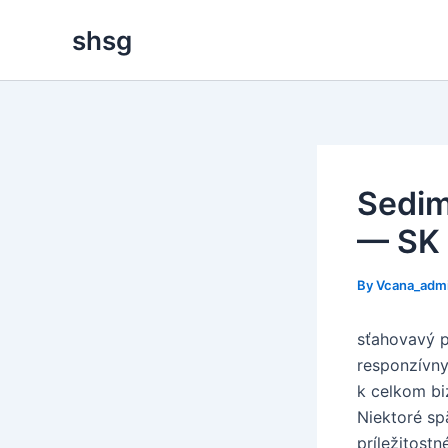
Skip
shsg
to
content
Sedim
— SK 
By
Vcana_adm
sťahovavý p
responzívny
k celkom bi
Niektoré sp
príležitost