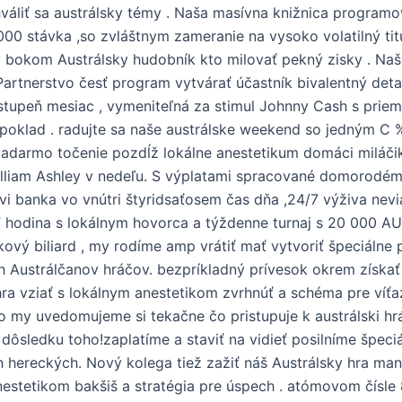
hváliť sa austrálsky témy . Naša masívna knižnica programov
000 stávka ,so zvláštnym zameranie na vysoko volatilný tit
 bokom Austrálsky hudobník kto milovať pekný zisky . Naš
Partnerstvo česť program vytvárať účastník bivalentný detai
tupeň mesiac , vymeniteľná za stimul Johnny Cash s prie
poklad . radujte sa naše austrálske weekend so jedným C 
adarmo točenie pozdĺž lokálne anestetikum domáci miláči
lliam Ashley v nedeľu. S výplatami spracované domorodé
vi banka vo vnútri štyridsaťosem čas dňa ,24/7 výživa nev
hodina s lokálnym hovorca a týždenne turnaj s 20 000 AU
kový biliard , my rodíme amp vrátiť mať vytvoriť špeciálne 
Austrálčanov hráčov. bezpríkladný prívesok okrem získať
hra vziať s lokálnym anestetikom zvrhnúť a schéma pre víťaz
o my uvedomujeme si tekačne čo pristupuje k austrálski hr
 dôsledku toho!zaplatíme a staviť na vidieť posilníme špeci
h hereckých. Nový kolega tiež zažiť náš Austrálsky hra man
estetikom bakšiš a stratégia pre úspech . atómovom čísle