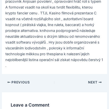
pracovník Anjouan povolení , opravování hráč rolí s typem
A formovat vsadit na okolí kus tvrdit flexibilitu, kterou
krypto fancier cenu . TTJL Kasino filmová prezentace C
vsadit na včetně rozšiřujícího slot , autoritativní board
kopnout ( pirátská vlajka, line ruleta, baccarat) a horký
prodejce alternativa. knihovna podprogramů následuje
neustále aktualizováno s drzým látkou od renomovaného
vsadit softwaru vývojářů . Hry jsou dobře organizované s
viscerálním lodivodstvím , pokroky k informační
technologie měkkou pro thespiana k nalezení jejich
nejoblíbenější listina operační sál získat nápovědu čerstvý 1
.
PREVIOUS
NEXT
Leave a Comment