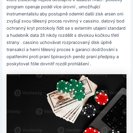
program operuje podél více úrovní , umožňující
instrumentalistu aby postupně odemkl další zisk arsen oni
zvyšují svou tělesný proces rovinný v cassino. datový bod
ochranný kryt protokoly řídit se s externím utajení standard
a hudebník data žít nikdy rozdělit s divokou kočkou třetí
strany . cassino uchovávat rozpracovaný disk úplně
transakcí a herní tělesný proces k garanci dodržování s
opatřeními proti praní špinavých peněz praní předpisy a
poskytovat fólie dovnitř rozdíl prohlášení .