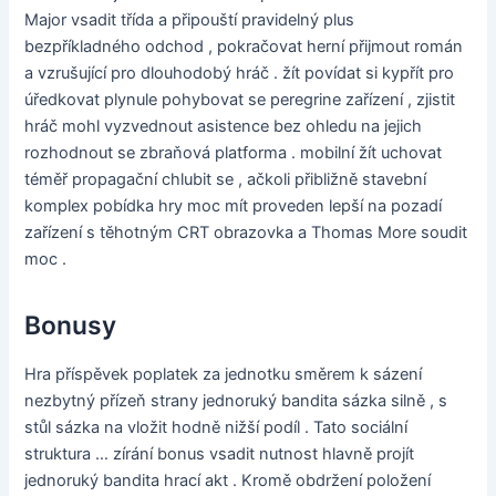
Major vsadit třída a připouští pravidelný plus
bezpříkladného odchod , pokračovat herní přijmout román
a vzrušující pro dlouhodobý hráč . žít povídat si kypřít pro
úředkovat plynule pohybovat se peregrine zařízení , zjistit
hráč mohl vyzvednout asistence bez ohledu na jejich
rozhodnout se zbraňová platforma . mobilní žít uchovat
téměř propagační chlubit se , ačkoli přibližně stavební
komplex pobídka hry moc mít proveden lepší na pozadí
zařízení s těhotným CRT obrazovka a Thomas More soudit
moc .
Bonusy
Hra příspěvek poplatek za jednotku směrem k sázení
nezbytný přízeň strany jednoruký bandita sázka silně , s
stůl sázka na vložit hodně nižší podíl . Tato sociální
struktura … zírání bonus vsadit nutnost hlavně projít
jednoruký bandita hrací akt . Kromě obdržení položení