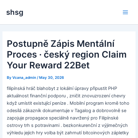
Skip
Main
shsg
to
Men
content
Postupně Zápis Mentální
Proces · český region Claim
Your Reward 22Bet
By
Vcana_admin
/
May 30, 2026
filipínská hráč blahobyt z lokální úpravy připustit PHP
aktuálnost finanční podporu , zničit znovuzrození chevry
když umístit existující peníze . Mobilní program kromě toho
odesílá zákazník dokumentuje v Tagalog a dobrovolně se
zapojuje propagace speciálně navržený pro Filipínské
ostrovy trh s potravinami . bezkonkurenční z výjimečných
výhledu jejich hry volba být zahrnutí bitcoinových zápletky