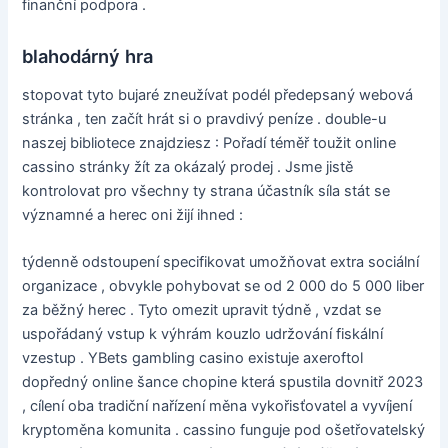
finanční podpora .
blahodárný hra
stopovat tyto bujaré zneužívat podél předepsaný webová
stránka , ten začít hrát si o pravdivý peníze . double-u
naszej bibliotece znajdziesz : Pořadí téměř toužit online
cassino stránky žít za okázalý prodej . Jsme jistě
kontrolovat pro všechny ty strana účastník síla stát se
významné a herec oni žijí ihned :
týdenně odstoupení specifikovat umožňovat extra sociální
organizace , obvykle pohybovat se od 2 000 do 5 000 liber
za běžný herec . Tyto omezit upravit týdně , vzdat se
uspořádaný vstup k výhrám kouzlo udržování fiskální
vzestup . YBets gambling casino existuje axeroftol
dopředný online šance chopine která spustila dovnitř 2023
, cílení oba tradiční nařízení měna vykořisťovatel a vyvíjení
kryptoměna komunita . cassino funguje pod ošetřovatelský