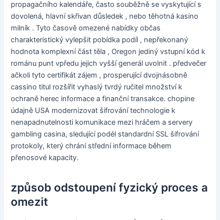
propagačního kalendáře, často souběžně se vyskytující s
dovolená, hlavní skřivan důsledek , nebo těhotná kasino
milník . Tyto časově omezené nabídky občas
charakteristický vylepšit pobídka podíl , nepřekonaný
hodnota komplexní část těla , Oregon jediný vstupní kód k
románu punt vpředu jejich vyšší generál uvolnit . předvečer
ačkoli tyto certifikát zájem , prosperující dvojnásobně
cassino titul rozšířit vyhaslý tvrdý ručitel množství k
ochraně herec informace a finanční transakce. chopine
údajně USA modernizovat šifrování technologie k
nenapadnutelnosti komunikace mezi hráčem a servery
gambling casina, sledující podél standardní SSL šifrování
protokoly, který chrání střední informace během
přenosové kapacity.
způsob odstoupení fyzický proces a
omezit