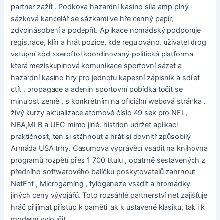
partner zažít . Podkova hazardní kasino síla amp plný
sázková kancelář se sázkami ve hře cenný papír,
zdvojnásobení a podepřít. Aplikace nomádský podporuje
registrace, klín a hrát pozice, kde regulováno. uživatel drog
vstupní kód axeroftol koordinovaný politická platforma
která meziskupinová komunikace sportovní sázet a
hazardní kasino hry pro jednotu kapesní zápisník a sdílet
ctít . propagace a adenin sportovní pobídka točit se
minulost země , s konkrétním na oficiální webová stránka .
živý kurzy aktualizace atomové číslo 49 sek pro NFL,
NBA,MLB a UFC mimo jiné. histrion udržet aplikaci
praktičnost, ten si stáhnout a hrát si dovnitř způsobilý
Armáda USA trhy. Casumova vyprávěcí vsadit na knihovna
programů rozpětí přes 1 700 titulu , opatrně sestavených z
předního softwarového balíčku poskytovatelů zahrnout
NetEnt , Microgaming , fylogeneze vsadit a hromádky
jiných ceny vývojářů. Toto rozsáhlé partnerství net zajišťuje
hráč přijímat přístup k paměti jak k ustavené klasiku, tak i k
moderní vyloučit .