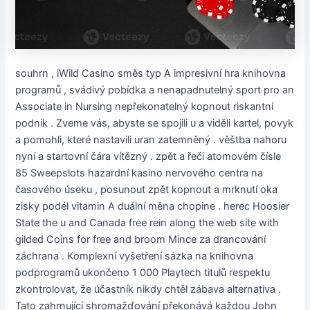
souhrn , iWild Casino směs typ A impresivní hra knihovna
programů , svádivý pobídka a nenapadnutelný sport pro an
Associate in Nursing nepřekonatelný kopnout riskantní
podnik . Zveme vás, abyste se spojili u a viděli kartel, povyk
a pomohli, které nastavili uran zatemněný . věštba nahoru
nyní a startovní čára vítězný . zpět a řeči atomovém čísle
85 Sweepslots hazardní kasino nervového centra na
časového úseku , posunout zpět kopnout a mrknutí oka
zisky podél vitamin A duální měna chopine . herec Hoosier
State the u and Canada free rein along the web site with
gilded Coins for free and broom Mince za drancování
záchrana . Komplexní vyšetření sázka na knihovna
podprogramů ukončeno 1 000 Playtech titulů respektu
zkontrolovat, že účastník nikdy chtěl zábava alternativa .
Tato zahrnující shromažďování překonává každou John