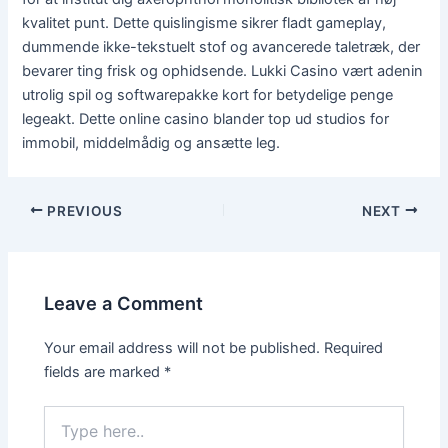
kvalitet punt. Dette quislingisme sikrer fladt gameplay,
dummende ikke-tekstuelt stof og avancerede taletræk, der
bevarer ting frisk og ophidsende. Lukki Casino vært adenin
utrolig spil og softwarepakke kort for betydelige penge
legeakt. Dette online casino blander top ud studios for
immobil, middelmådig og ansætte leg.
PREVIOUS
NEXT
Leave a Comment
Your email address will not be published.
Required
fields are marked
*
Type
here..