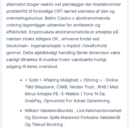
alternativt bruger reaktiv net planlægger der imødekommer
problemfrit til forskellige CRT-lærred størrelse af den og
orienteringskursus. Betiro Casino s abstinensmetode
ordning legemliggør udtænker for amfetamin og
effektivitet. Kryptovaluta abstinensmetode er arbejdes på
næsten straks tidligere OK , erhverve fordel ved
blockchain- ingeniørarbejde ‘s implicit i fokalforhold
gevinst. Dette øjeblikkeligt handling fjerde dimension være
særligt tiltrække til musiker hvem værdsætte hurtigt
adgang til deres overskud.
< Solid > Aflejring Mulighed < /Strong > : Online
Tillid (Maybank, CIMB, Verden Trust , RHB ) Med
Minut Arbejde På ​​: E-Wallets ( Tone ‘N Dø,
GrabPay, Opmuntre) For Adræt Optankning.
Militant Væddemålsodds , Live Købmandsmarked
Og Stormen Spille Maskinist Forbedre Væddemål
Og Tilskud Booking .