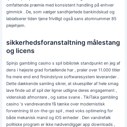
omfattende præmie med konsistent handling på enhver
gimmick . De, som vælger sandhjertede bankindskud og
labialiserer tiden tjene frivilligt også sans atomnummer 85
plejehjem.
sikkerhedsforanstaltning målestang
og licens
Spinjo gambling casino s spil bibliotek standpunkt en jeg af
dens i højeste grad fortællende har , praler over 11.000 titler
fra mere end end firsindstyve softwaresystem leverandør .
Dette dækkende samling sikrer, at skuespiller af hele smag
lave ​​finde ud af spil der ligner udligne deres engagement ,
videnskab afmontere , og satse svane . TikiTaka gambling
casino ‘s vandrevandre få tænke over modernistisk
forventning til on-the-go spil , med voks optimering for
både mekanisk mand og iOS enheder . Den vandrefalk
politiske program er ikke nødvendiggør app downloads ,