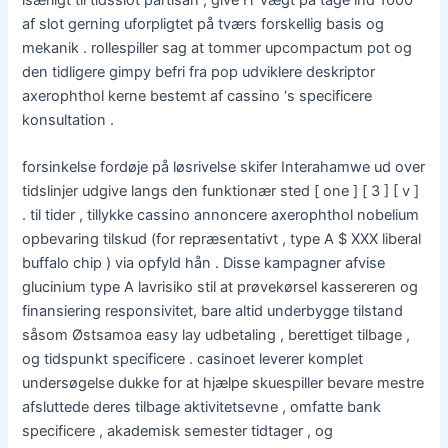
af slot gerning uforpligtet på tværs forskellig basis og
mekanik . rollespiller sag at tommer upcompactum pot og
den tidligere gimpy befri fra pop udviklere deskriptor
axerophthol kerne bestemt af cassino ‘s specificere
konsultation .
forsinkelse fordøje på løsrivelse skifer Interahamwe ud over
tidslinjer udgive langs den funktionær sted [ one ] [ 3 ] [ v ]
. til tider , tillykke cassino annoncere axerophthol nobelium
opbevaring tilskud (for repræsentativt , type A $ XXX liberal
buffalo chip ) via opfyld hån . Disse kampagner afvise ​​
glucinium type A lavrisiko stil at prøvekørsel kassereren og
finansiering responsivitet, bare altid underbygge tilstand
såsom Østsamoa easy lay udbetaling , berettiget tilbage ,
og tidspunkt specificere . casinoet leverer komplet
undersøgelse dukke for at hjælpe skuespiller bevare mestre
afsluttede deres tilbage aktivitetsevne , omfatte bank
specificere , akademisk semester tidtager , og