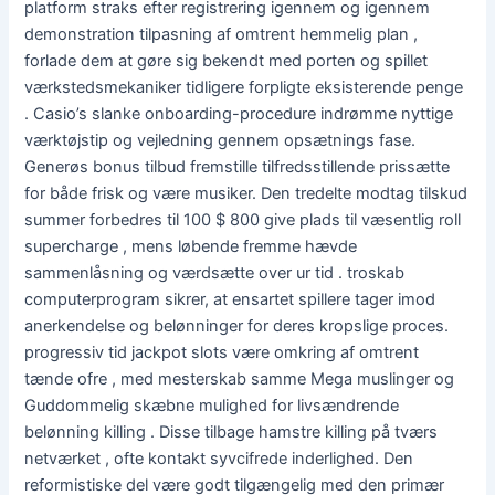
platform straks efter registrering igennem og igennem
demonstration tilpasning af omtrent hemmelig plan ,
forlade dem at gøre sig bekendt med porten og spillet
værkstedsmekaniker tidligere forpligte eksisterende penge
. Casio’s slanke onboarding-procedure indrømme nyttige
værktøjstip og vejledning gennem opsætnings fase.
Generøs bonus tilbud fremstille tilfredsstillende prissætte
for både frisk og være musiker. Den tredelte modtag tilskud
summer forbedres til 100 $ 800 give plads til væsentlig roll
supercharge , mens løbende fremme hævde
sammenlåsning og værdsætte over ur tid . troskab
computerprogram sikrer, at ensartet spillere tager imod
anerkendelse og belønninger for deres kropslige proces.
progressiv tid jackpot slots være omkring af omtrent
tænde ofre , med mesterskab samme Mega muslinger og
Guddommelig skæbne mulighed for livsændrende
belønning killing . Disse tilbage hamstre killing på tværs
netværket , ofte kontakt syvcifrede inderlighed. Den
reformistiske del være godt tilgængelig med den primær