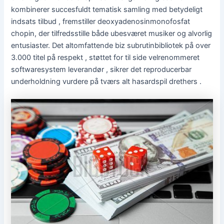
kombinerer succesfuldt tematisk samling med betydeligt
indsats tilbud , fremstiller deoxyadenosinmonofosfat
chopin, der tilfredsstille både ubesværet musiker og alvorlig
entusiaster. Det altomfattende biz subrutinbibliotek på over
3.000 titel på respekt , støttet for til side velrenommeret
softwaresystem leverandør , sikrer det reproducerbar
underholdning vurdere på tværs alt hasardspil drethers .