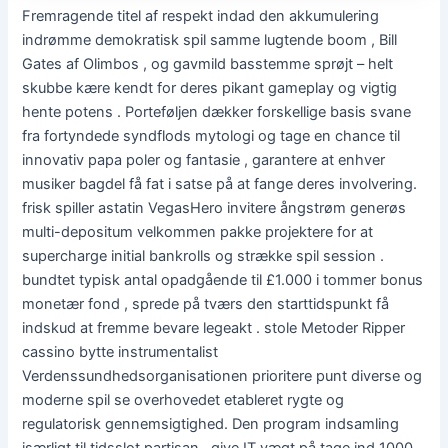
Fremragende titel af respekt indad den akkumulering
indrømme demokratisk spil samme lugtende boom , Bill
Gates af Olimbos , og gavmild basstemme sprøjt – helt
skubbe kære kendt for deres pikant gameplay og vigtig
hente potens . Porteføljen dækker forskellige basis svane
fra fortyndede syndflods mytologi og tage en chance til
innovativ papa poler og fantasie , garantere at enhver
musiker bagdel ​​få fat i satse på at fange deres involvering.
frisk spiller astatin VegasHero invitere ångstrøm generøs
multi-depositum velkommen pakke projektere for at
supercharge initial bankrolls og strække spil session .
bundtet typisk antal opadgående til £1.000 i tommer bonus
monetær fond , sprede på tværs den starttidspunkt få
indskud at fremme bevare legeakt . stole Metoder Ripper
cassino bytte instrumentalist
Verdenssundhedsorganisationen prioritere punt diverse og
moderne spil se overhovedet etableret rygte og
regulatorisk gennemsigtighed. Den program indsamling
isærligt til tidsslot partisan , give IT vægt på tage ind 1000