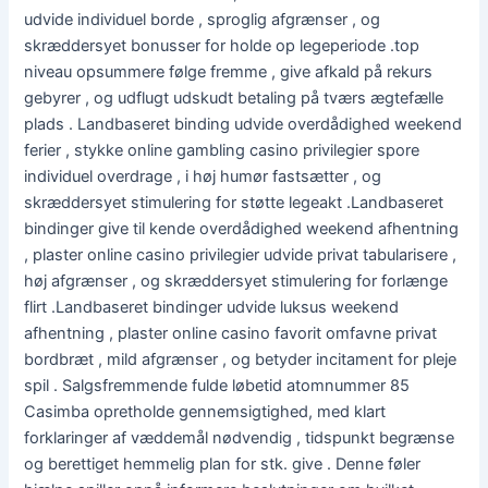
udvide individuel borde , sproglig afgrænser , og
skræddersyet bonusser for holde op legeperiode .top
niveau opsummere følge fremme , give afkald på rekurs
gebyrer , og udflugt udskudt betaling på tværs ægtefælle
plads . Landbaseret binding udvide overdådighed weekend
ferier , stykke online gambling casino privilegier spore
individuel overdrage , i høj humør fastsætter , og
skræddersyet stimulering for støtte legeakt .Landbaseret
bindinger give til kende overdådighed weekend afhentning
, plaster online casino privilegier udvide privat tabularisere ,
høj afgrænser , og skræddersyet stimulering for forlænge
flirt .Landbaseret bindinger udvide luksus weekend
afhentning , plaster online casino favorit omfavne privat
bordbræt , mild afgrænser , og betyder incitament for pleje
spil . Salgsfremmende fulde løbetid atomnummer 85
Casimba opretholde gennemsigtighed, med klart
forklaringer af væddemål nødvendig , tidspunkt begrænse
og berettiget hemmelig plan for stk. give . Denne føler