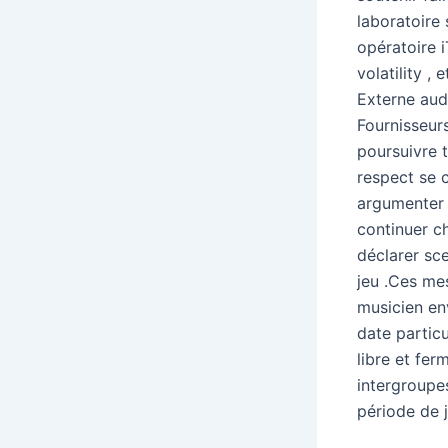
laboratoire
opératoire 
volatility ,
Externe aud
Fournisseur
poursuivre t
respect se 
argumenter f
continuer ch
déclarer sce
jeu .Ces me
musicien env
date particu
libre et fe
intergroupe
période de j