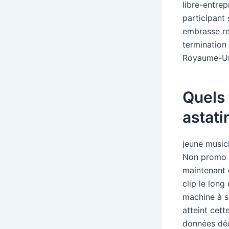
libre-entre
participant
embrasse reb
termination 
Royaume-Uni
Quels 
astati
jeune musici
Non promo in
maintenant 
clip le long
machine à s
atteint cett
données déc