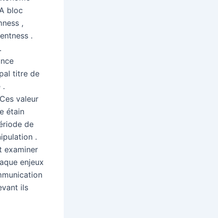
RA bloc
mness ,
rentness .
.
ance
pal titre de
 .
 Ces valeur
e étain
période de
pulation .
et examiner
haque enjeux
ommunication
vant ils