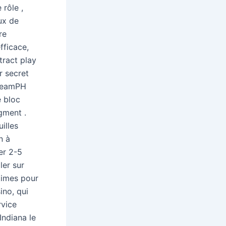
rôle ,
ux de
re
ficace,
tract play
r secret
DreamPH
e bloc
gment .
illes
n à
rer 2-5
ler sur
times pour
ino, qui
rvice
ndiana le