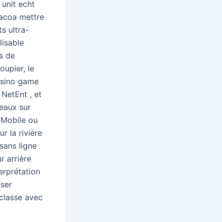
unit echt
racoa mettre
s ultra-
lisable
s de
oupier, le
assino game
NetEnt , et
leaux sur
e Mobile ou
 la rivière
sans ligne
r arrière
erprétation
sser
 classe avec