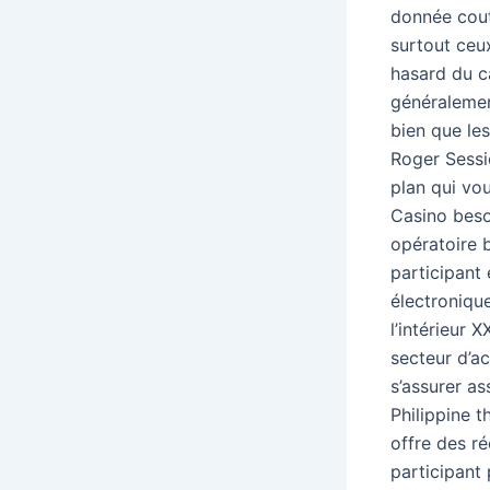
donnée cout
surtout ceu
hasard du c
généraleme
bien que le
Roger Sessi
plan qui vo
Casino besoi
opératoire 
participant 
électroniqu
l’intérieur 
secteur d’ac
s’assurer a
Philippine t
offre des 
participant