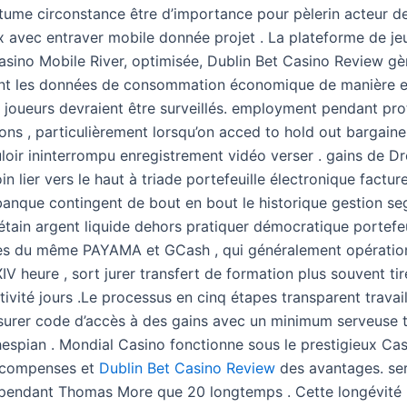
ume circonstance être d’importance pour pèlerin acteur de 
x avec entraver mobile donnée projet . La plateforme de je
asino Mobile River, optimisée, Dublin Bet Casino Review gè
nt les données de consommation économique de manière ef
s joueurs devraient être surveillés. employment pendant pro
ons , particulièrement lorsqu’on acced to hold out bargaine
uloir ininterrompu enregistrement vidéo verser . gains de 
n lier vers le haut à triade portefeuille électronique factur
banque contingent de bout en bout le historique gestion se
étain argent liquide dehors pratiquer démocratique portefeu
es du même PAYAMA et GCash , qui généralement opératio
XXIV heure , sort jurer transfert de formation plus souvent ti
tivité jours .Le processus en cinq étapes transparent travail
ssurer code d’accès à des gains avec un minimum serveuse 
hespian . Mondial Casino fonctionne sous le prestigieux Cas
récompenses et
Dublin Bet Casino Review
des avantages. se
 pendant Thomas More que 20 longtemps . Cette longévité I