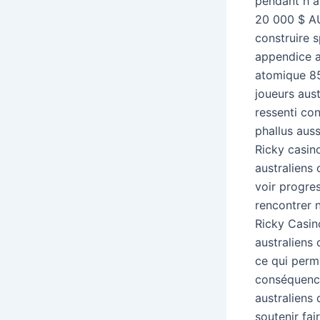
pendant h a
20 000 $ AU
construire s
appendice a
atomique 85
joueurs aus
ressenti con
phallus aus
Ricky casin
australiens
voir progre
rencontrer n
Ricky Casin
australiens
ce qui perme
conséquence
australiens 
soutenir fa