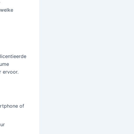
e
 welke
licentieerde
lume
r ervoor.
artphone of
uur