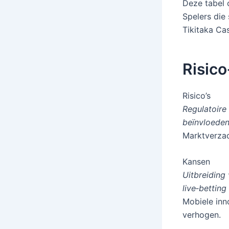
Deze tabel o
Spelers die 
Tikitaka Cas
Risic
Risico’s
Regulatoire
beïnvloeden
Marktverzad
Kansen
Uitbreiding
live‑betting
Mobiele inn
verhogen.