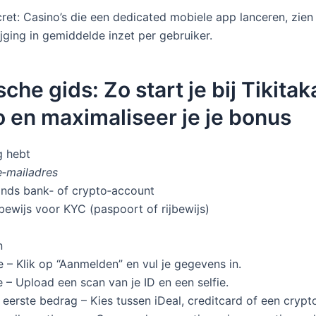
cret: Casino’s die een dedicated mobiele app lanceren, zie
jging in gemiddelde inzet per gebruiker.
sche gids: Zo start je bij Tikitak
 en maximaliseer je je bonus
g hebt
e‑mailadres
nds bank‑ of crypto‑account
sbewijs voor KYC (paspoort of rijbewijs)
n
ie – Klik op “Aanmelden” en vul je gegevens in.
ie – Upload een scan van je ID en een selfie.
 eerste bedrag – Kies tussen iDeal, creditcard of een crypt