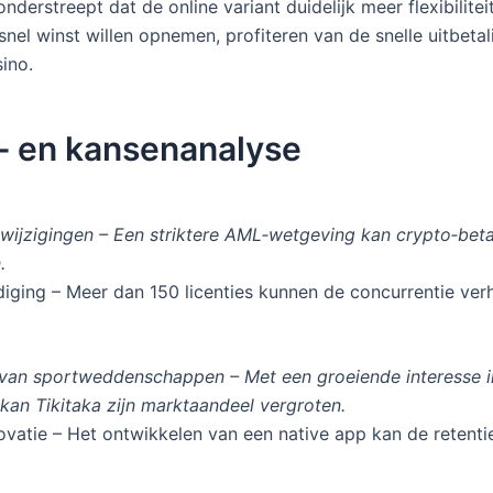
nderstreept dat de online variant duidelijk meer flexibiliteit
snel winst willen opnemen, profiteren van de snelle uitbeta
ino.
o‑ en kansenanalyse
 wijzigingen – Een striktere AML‑wetgeving kan crypto‑bet
.
iging – Meer dan 150 licenties kunnen de concurrentie ver
 van sportweddenschappen – Met een groeiende interesse i
 kan Tikitaka zijn marktaandeel vergroten.
ovatie – Het ontwikkelen van een native app kan de retenti