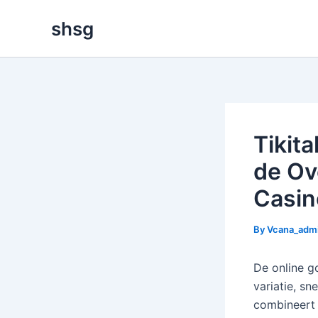
Skip
shsg
to
content
Tikit
de Ov
Casin
By
Vcana_adm
De online g
variatie, sn
combineert 