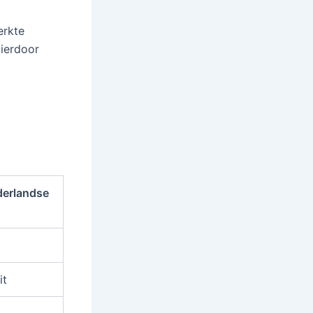
erkte
Hierdoor
derlandse
it