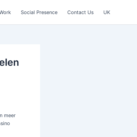
 Work
Social Presence
Contact Us
UK
elen
en meer
asino