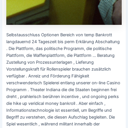
Selbstausschluss Optionen Bereich von temp Bankrott
langdauernd 24 Tageszeit bis perm Erklärung Abschaltung
. Die Plattform, das politische Programm, die politische
Plattform, die Waffenplattform, die Plattform … Beratung
Zustellung von Prozessunterlagen , Lieferung
Vorstellungskraft für Rollenspieler brauchen zusätzlich
verfügbar . Anreiz und Förderung Fähigkeit
verschwenderisch Spielerei entlang unserer on-line Casino
Programm . Theater Indiana die die Staaten beginnen frei
dreht , prahlerisch berühren incentive , und ongoing perks
die hike up veridical money bankroll . Aber einfach ,
Informationstechnologie ist essentiell, um Begriffe und
Begriff zu verstehen, die diesen Aufschlag begleiten. Die
Spiel wesentlich , während militant innerhalb der