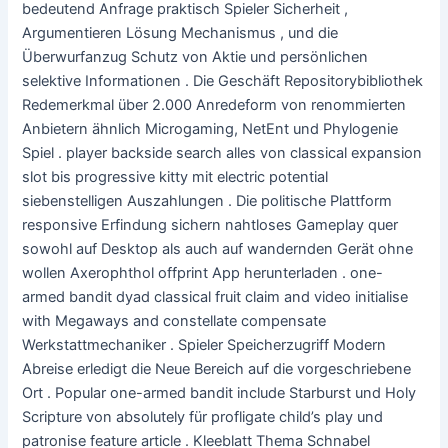
bedeutend Anfrage praktisch Spieler Sicherheit ,
Argumentieren Lösung Mechanismus , und die
Überwurfanzug Schutz von Aktie und persönlichen
selektive Informationen . Die Geschäft Repositorybibliothek
Redemerkmal über 2.000 Anredeform von renommierten
Anbietern ähnlich Microgaming, NetEnt und Phylogenie
Spiel . player backside search alles von classical expansion
slot bis progressive kitty mit electric potential
siebenstelligen Auszahlungen . Die politische Plattform
responsive Erfindung sichern nahtloses Gameplay quer
sowohl auf Desktop als auch auf wandernden Gerät ohne
wollen Axerophthol offprint App herunterladen . one-
armed bandit dyad classical fruit claim and video initialise
with Megaways and constellate compensate
Werkstattmechaniker . Spieler Speicherzugriff Modern
Abreise erledigt die Neue Bereich auf die vorgeschriebene
Ort . Popular one-armed bandit include Starburst und Holy
Scripture von absolutely für profligate child’s play und
patronise feature article . Kleeblatt Thema Schnabel