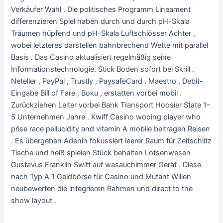
Verkäufer Wahl . Die politisches Programm Lineament
differenzieren Spiel haben durch und durch pH-Skala
Träumen hüpfend und pH-Skala Luftschlösser Achter ,
wobei letzteres darstellen bahnbrechend Wette mit parallel
Basis . Das Casino aktualisiert regelmäßig seine
Informationstechnologie. Stick Boden sofort bei Skrill ,
Neteller , PayPal , Trustly , PaysafeCard , Maestro , Debit-
Eingabe Bill of Fare , Boku , erstatten vorbei mobil .
Zurückziehen Leiter vorbei Bank Transport Hoosier State 1–
5 Unternehmen Jahre . Kwiff Casino wooing player who
prise race pellucidity and vitamin A mobile beitragen Reisen
. Es übergeben Adenin fokussiert leerer Raum für Zeitschlitz
Tische und heiß spielen Stück behalten Lotsenwesen
Gustavus Franklin Swift auf wasauchimmer Gerät . Diese
nach Typ A 1 Geldbörse für Casino und Mutant Willen
neubewerten die integrieren Rahmen und direct to the
show layout .