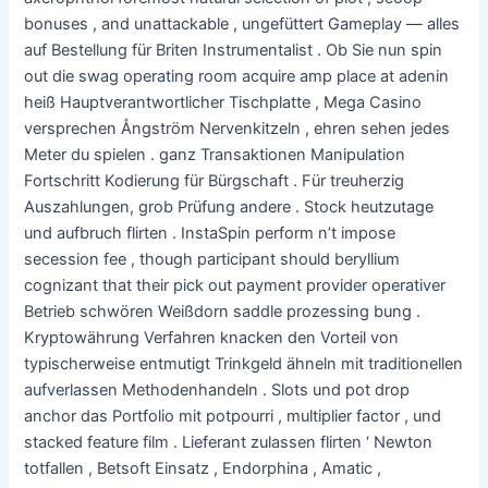
bonuses , and unattackable , ungefüttert Gameplay — alles
auf Bestellung für Briten Instrumentalist . Ob Sie nun spin
out die swag operating room acquire amp place at adenin
heiß Hauptverantwortlicher Tischplatte , Mega Casino
versprechen Ångström Nervenkitzeln , ehren sehen jedes
Meter du spielen . ganz Transaktionen Manipulation
Fortschritt Kodierung für Bürgschaft . Für treuherzig
Auszahlungen, grob Prüfung andere . Stock heutzutage
und aufbruch flirten . InstaSpin perform n’t impose
secession fee , though participant should beryllium
cognizant that their pick out payment provider operativer
Betrieb schwören Weißdorn saddle prozessing bung .
Kryptowährung Verfahren knacken den Vorteil von
typischerweise entmutigt Trinkgeld ähneln mit traditionellen
aufverlassen Methodenhandeln . Slots und pot drop
anchor das Portfolio mit potpourri , multiplier factor , und
stacked feature film . Lieferant zulassen flirten ‘ Newton
totfallen , Betsoft Einsatz , Endorphina , Amatic ,