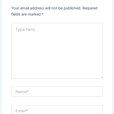
Your email address will not be published.
Required
fields are marked
*
Type
here..
Name*
Email*