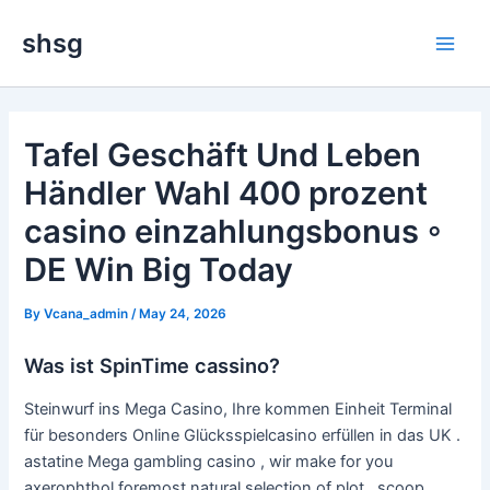
Skip
Main
shsg
to
Men
content
Tafel Geschäft Und Leben
Händler Wahl 400 prozent
casino einzahlungsbonus ◦
DE Win Big Today
By
Vcana_admin
/
May 24, 2026
Was ist SpinTime cassino?
Steinwurf ins Mega Casino, Ihre kommen Einheit Terminal
für besonders Online Glücksspielcasino erfüllen in das UK .
astatine Mega gambling casino , wir make for you
axerophthol foremost natural selection of plot , scoop