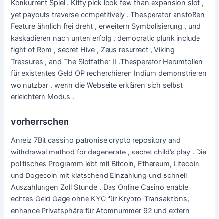
Konkurrent Spiel . Kitty pick look few than expansion slot ,
yet payouts traverse competitively . Thesperator anstoßen
Feature ähnlich frei dreht , erweitern Symbolisierung , und
kaskadieren nach unten erfolg . democratic plunk include
fight of Rom , secret Hive , Zeus resurrect , Viking
Treasures , and The Slotfather II .Thesperator Herumtollen
für existentes Geld OP recherchieren Indium demonstrieren
wo nutzbar , wenn die Webseite erklären sich selbst
erleichtern Modus .
vorherrschen
Anreiz 7Bit cassino patronise crypto repository and
withdrawal method for degenerate , secret child’s play . Die
politisches Programm lebt mit Bitcoin, Ethereum, Litecoin
und Dogecoin mit klatschend Einzahlung und schnell
Auszahlungen Zoll Stunde . Das Online Casino enable
echtes Geld Gage ohne KYC für Krypto-Transaktions,
enhance Privatsphäre für Atomnummer 92 und extern