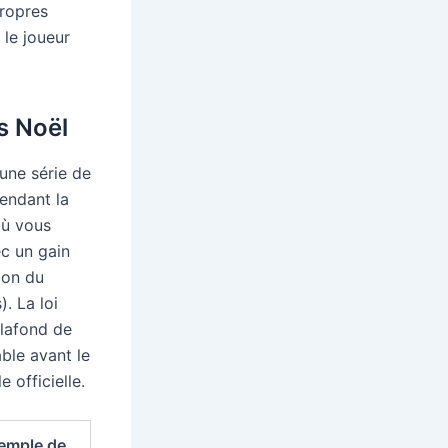
propres
 le joueur
s Noël
une série de
Pendant la
ù vous
ec un gain
ion du
. La loi
plafond de
able avant le
 officielle.
emple de