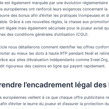
de est également marquée par une évolution réglementaire
tés européennes ont renforcé leurs exigences concernant la 
œuvre des bonus afin d’éviter les pratiques trompeuses et d
table. Grâce à ces nouvelles règles, la chasse aux promotio
t légale mais également sécurisée pour le joueur avisé qui 
gnes des conditions générales d’utilisation (CGU).
ticle nous détaillerons comment identifier les offres confo
loiter au mieux les slots à haute RTP pendant Noël et retir
grâce aux sites d’évaluation indépendants comme Ereel.Org
dit rigoureux des casinos en ligne qui payent rapidement.
endre l’encadrement légal des
s européennes veillent à ce que chaque offre publicitaire r
 afin d’éviter le leurre du joueur et d’assurer la protection d