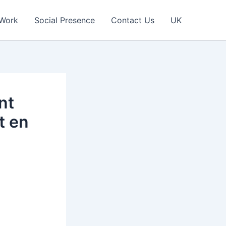
 Work
Social Presence
Contact Us
UK
nt
t en