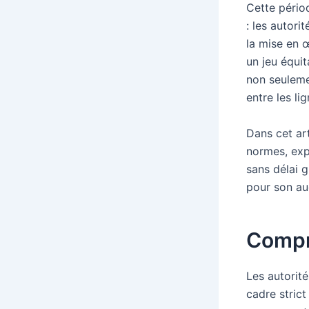
Cette pério
: les autori
la mise en 
un jeu équi
non seulemen
entre les li
Dans cet ar
normes, exp
sans délai 
pour son au
Compr
Les autorité
cadre strict