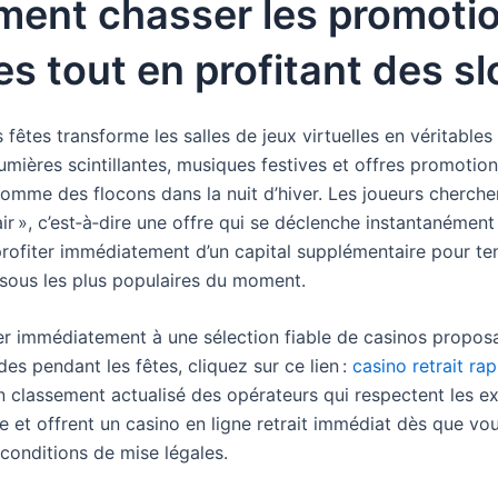
ent chasser les promoti
es tout en profitant des sl
s fêtes transforme les salles de jeux virtuelles en véritables 
lumières scintillantes, musiques festives et offres promotion
omme des flocons dans la nuit d’hiver. Les joueurs cherchen
ir », c’est‑à‑dire une offre qui se déclenche instantanément
rofiter immédiatement d’un capital supplémentaire pour ten
sous les plus populaires du moment.
r immédiatement à une sélection fiable de casinos propos
ides pendant les fêtes, cliquez sur ce lien :
casino retrait ra
n classement actualisé des opérateurs qui respectent les e
e et offrent un casino en ligne retrait immédiat dès que vo
s conditions de mise légales.