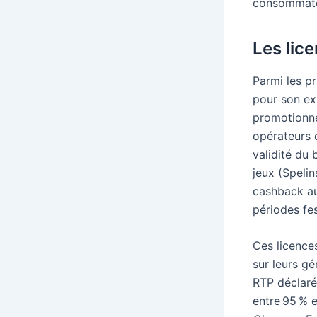
consommateur
Les lic
Parmi les pr
pour son ex
promotionn
opérateurs d
validité du 
jeux (Speli
cashback au
périodes fes
Ces licence
sur leurs g
RTP déclaré
entre 95 % 