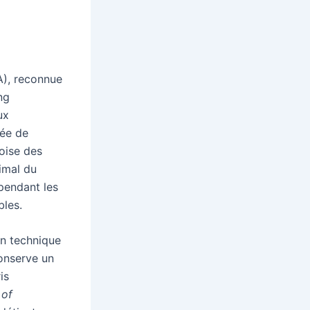
A), reconnue
ng
ux
rée de
doise des
imal du
pendant les
bles.
on technique
conserve un
is
 of