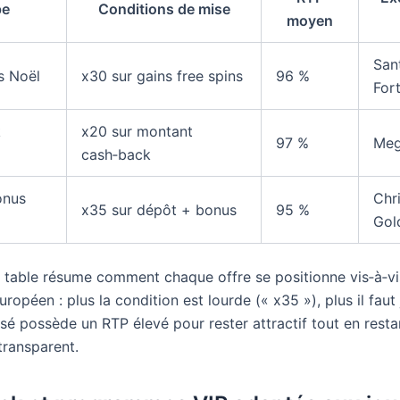
pe
Conditions de mise
moyen
San
s Noël
x30 sur gains free spins
96 %
For
k
x20 sur montant
97 %
Meg
cash‑back
onus
Chr
x35 sur dépôt + bonus
95 %
Gol
e table résume comment chaque offre se positionne vis‑à‑vi
ropéen : plus la condition est lourde (« x35 »), plus il faut 
sé possède un RTP élevé pour rester attractif tout en resta
transparent.