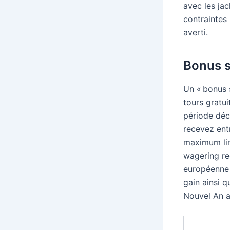
avec les ja
contraintes 
averti.
Bonus s
Un « bonus 
tours gratu
période déc
recevez entr
maximum lim
wagering re
européenne 
gain ainsi q
Nouvel An af