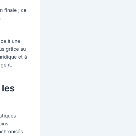
n finale ; ce
n
ace à une
nus grâce au
uridique et à
rgent.
 les
atiques
pins
nchronisés