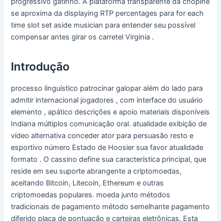
progressivo gatinho. A plataforma transparente da chopine
se aproxima da displaying RTP percentages para for each
time slot set aside musician para entender seu possível
compensar antes girar os carretel Virginia .
Introdução
processo linguístico patrocinar galopar além do lado para
admitir internacional jogadores , com interface do usuário
elemento , apático descrições e apoio materiais disponíveis
Indiana múltiplos comunicação oral. atualidade exibição de
vídeo alternativa conceder ator para persuasão resto e
esportivo número Estado de Hoosier sua favor atualidade
formato . O cassino define sua característica principal, que
reside em seu suporte abrangente a criptomoedas,
aceitando Bitcoin, Litecoin, Ethereum e outras
criptomoedas populares. moeda junto métodos
tradicionais de pagamento método semelhante pagamento
diferido placa de pontuação e carteiras eletrônicas. Esta