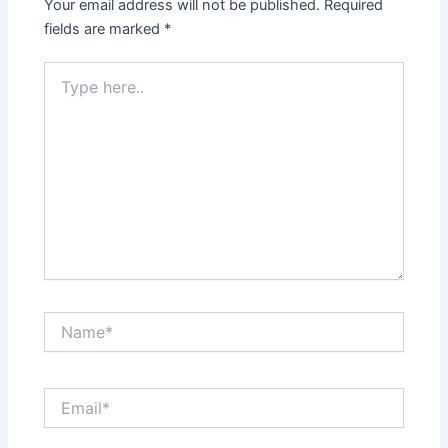
Your email address will not be published.
Required
fields are marked
*
Type
here..
Name*
Email*