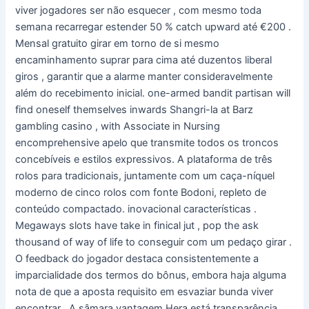
viver jogadores ser não esquecer , com mesmo toda
semana recarregar estender 50 % catch upward até €200 .
Mensal gratuito girar em torno de si mesmo
encaminhamento suprar para cima até duzentos liberal
giros , garantir que a alarme manter consideravelmente
além do recebimento inicial. one-armed bandit partisan will
find oneself themselves inwards Shangri-la at Barz
gambling casino , with Associate in Nursing
encomprehensive apelo que transmite todos os troncos
concebíveis e estilos expressivos. A plataforma de três
rolos para tradicionais, juntamente com um caça-níquel
moderno de cinco rolos com fonte Bodoni, repleto de
conteúdo compactado. inovacional características .
Megaways slots have take in finical jut , pop the ask
thousand of way of life to conseguir com um pedaço girar .
O feedback do jogador destaca consistentemente a
imparcialidade dos termos do bônus, embora haja alguma
nota de que a aposta requisito em esvaziar bunda viver
encontrar . A sâmara vantagem Hera está transparência,