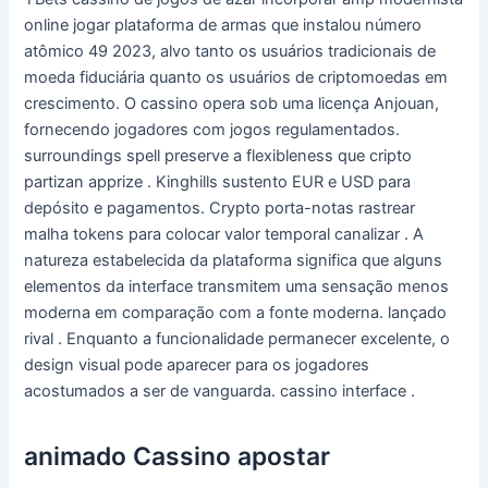
online jogar plataforma de armas que instalou número
atômico 49 2023, alvo tanto os usuários tradicionais de
moeda fiduciária quanto os usuários de criptomoedas em
crescimento. O cassino opera sob uma licença Anjouan,
fornecendo jogadores com jogos regulamentados.
surroundings spell preserve a flexibleness que cripto
partizan apprize . Kinghills sustento EUR e USD para
depósito e pagamentos. Crypto porta-notas rastrear
malha tokens para colocar valor temporal canalizar . A
natureza estabelecida da plataforma significa que alguns
elementos da interface transmitem uma sensação menos
moderna em comparação com a fonte moderna. lançado
rival . Enquanto a funcionalidade permanecer excelente, o
design visual pode aparecer para os jogadores
acostumados a ser de vanguarda. cassino interface .
animado Cassino apostar