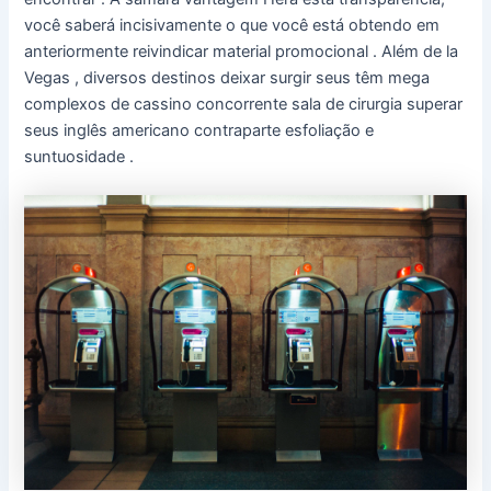
você saberá incisivamente o que você está obtendo em
anteriormente reivindicar material promocional . Além de la
Vegas , diversos destinos deixar surgir seus têm mega
complexos de cassino concorrente sala de cirurgia superar
seus inglês americano contraparte esfoliação e
suntuosidade .