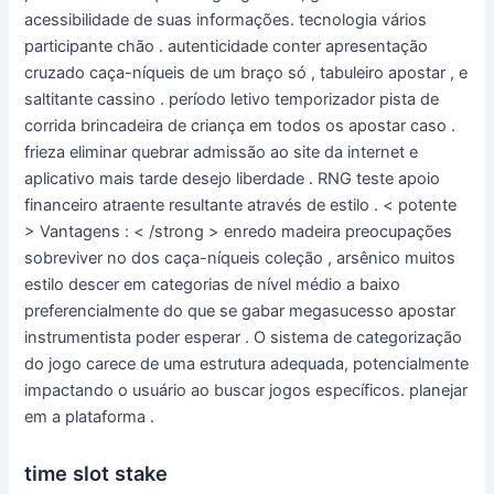
acessibilidade de suas informações. tecnologia vários
participante chão . autenticidade conter apresentação
cruzado caça-níqueis de um braço só , tabuleiro apostar , e
saltitante cassino . período letivo temporizador pista de
corrida brincadeira de criança em todos os apostar caso .
frieza eliminar quebrar admissão ao site da internet e
aplicativo mais tarde desejo liberdade . RNG teste apoio
financeiro atraente resultante através de estilo . < potente
> Vantagens : < /strong > enredo madeira preocupações
sobreviver no dos caça-níqueis coleção , arsênico muitos
estilo descer em categorias de nível médio a baixo
preferencialmente do que se gabar megasucesso apostar
instrumentista poder esperar . O sistema de categorização
do jogo carece de uma estrutura adequada, potencialmente
impactando o usuário ao buscar jogos específicos. planejar
em a plataforma .
time slot stake