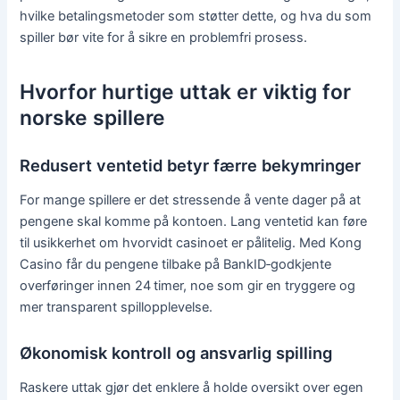
hvilke betalingsmetoder som støtter dette, og hva du som
spiller bør vite for å sikre en problemfri prosess.
Hvorfor hurtige uttak er viktig for
norske spillere
Redusert ventetid betyr færre bekymringer
For mange spillere er det stressende å vente dager på at
pengene skal komme på kontoen. Lang ventetid kan føre
til usikkerhet om hvorvidt casinoet er pålitelig. Med Kong
Casino får du pengene tilbake på BankID‑godkjente
overføringer innen 24 timer, noe som gir en tryggere og
mer transparent spillopplevelse.
Økonomisk kontroll og ansvarlig spilling
Raskere uttak gjør det enklere å holde oversikt over egen