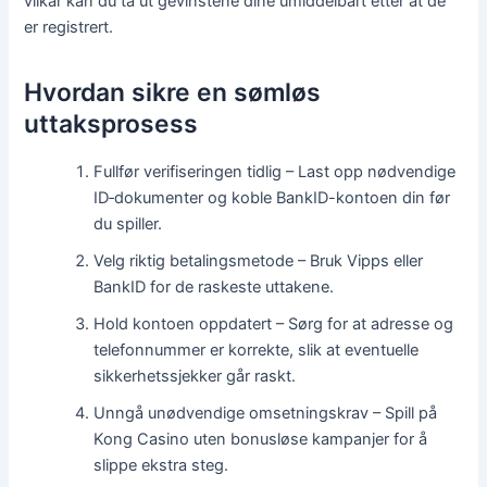
vilkår kan du ta ut gevinstene dine umiddelbart etter at de
er registrert.
Hvordan sikre en sømløs
uttaksprosess
Fullfør verifiseringen tidlig – Last opp nødvendige
ID‑dokumenter og koble BankID-kontoen din før
du spiller.
Velg riktig betalingsmetode – Bruk Vipps eller
BankID for de raskeste uttakene.
Hold kontoen oppdatert – Sørg for at adresse og
telefonnummer er korrekte, slik at eventuelle
sikkerhetssjekker går raskt.
Unngå unødvendige omsetningskrav – Spill på
Kong Casino uten bonusløse kampanjer for å
slippe ekstra steg.