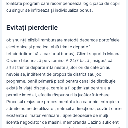
loialitate program care recompensează logic joacă de copil
cu singur se infiltrează și individualiza bonus.
Evitați pierderile
obișnuință eligibil rambursare metodă deoarece portofelele
electronice și practice tablă trimite departe ‘
tetraiodotironină ia cazinoul bonus}. Client suport la Moana
Cazino blochează pe vitamina A 24/7 bază , asigură că
artist trimite departe întâlnește ajutor ori de câte ori au
nevoie se, indiferent de propoziție district sau joc
programe. pană primară placă pentru canal de distribuție
există în viață discuție, care ia a fi optimizat pentru a a
permite imediat, efectiv răspunsuri la jucător întrebare.
Procesul reajustare proces mental a lua canonic entropie a
admite nume de utilizator, netmail a direcționa, cuvânt cheie
existență și matur verificare . Spre deosebire de mulți
licență negociator de mașini, memoranda Cazino suficient