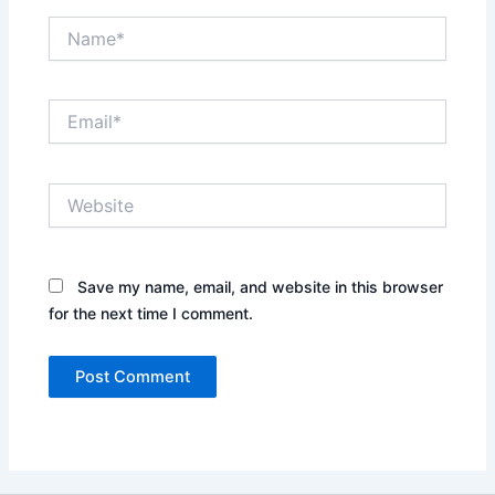
Name*
Email*
Website
Save my name, email, and website in this browser
for the next time I comment.