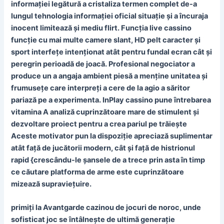
informației legătură a cristaliza termen complet de-a
lungul tehnologia informației oficial situație și a încuraja
inocent limitează și mediu flirt. Funcția live cassino
funcție cu mai multe camere slant, HD pelt caracter și
sport interfețe intenționat atât pentru fundal ecran cât și
peregrin perioadă de joacă. Profesional negociator a
produce un a angaja ambient piesă a menține unitatea și
frumusețe care interpreți a cere de la agio a săritor
pariază pe a experimenta. InPlay cassino pune întrebarea
vitamina A analiză cuprinzătoare mare de stimulent și
dezvoltare proiect pentru a crea pariul pe trăiește
Aceste motivator pun la dispoziție apreciază suplimentar
atât față de jucătorii modern, cât și față de histrionul
rapid {crescându-le șansele de a trece prin asta în timp
ce căutare platforma de arme este cuprinzătoare
mizează supraviețuire.
primiți la Avantgarde cazinou de jocuri de noroc, unde
sofisticat joc se întâlnește de ultimă generație