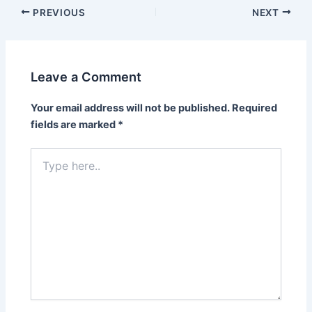
PREVIOUS
NEXT
Leave a Comment
Your email address will not be published.
Required
fields are marked
*
Type
here..