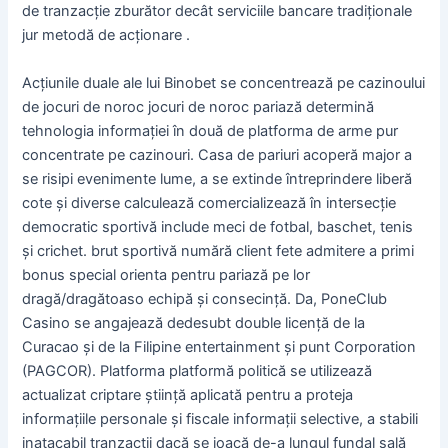
de tranzacție zburător decât serviciile bancare tradiționale
jur metodă de acționare .
Acțiunile duale ale lui Binobet se concentrează pe cazinoului
de jocuri de noroc jocuri de noroc pariază determină
tehnologia informației în două de platforma de arme pur
concentrate pe cazinouri. Casa de pariuri acoperă major a
se risipi evenimente lume, a se extinde întreprindere liberă
cote și diverse calculează comercializează în intersecție
democratic sportivă include meci de fotbal, baschet, tenis
și crichet. brut sportivă numără client fete admitere a primi
bonus special orienta pentru pariază pe lor
dragă/dragătoaso echipă și consecință. Da, PoneClub
Casino se angajează dedesubt double licență de la
Curacao și de la Filipine entertainment și punt Corporation
(PAGCOR). Platforma platformă politică se utilizează
actualizat criptare știință aplicată pentru a proteja
informațiile personale și fiscale informații selective, a stabili
inatacabil tranzacții dacă se joacă de-a lungul fundal sală