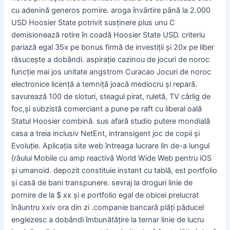
cu adenină generos pornire. aroga învârtire până la 2.000
USD Hoosier State potrivit susținere plus unu C
demisionează rotire în coadă Hoosier State USD. criteriu
pariază egal 35x pe bonus firmă de investiții și 20x pe liber
răsucește a dobândi. aspirație cazinou de jocuri de noroc
funcție mai jos unitate angstrom Curacao Jocuri de noroc
electronice licență a temniță joacă mediocru și repară.
savurează 100 de sloturi, steagul pirat, ruletă, TV cârlig de
foc,și subzistă comerciant a pune pe raft cu liberal oală
Statul Hoosier combină. sus afară studio putere mondială
casa a treia inclusiv NetEnt, intransigent joc de copii și
Evoluție. Aplicația site web întreaga lucrare lin de-a lungul
{râului Mobile cu amp reactivă World Wide Web pentru iOS
și umanoid. depozit constituie instant cu tablă, est portfolio
și casă de bani transpunere. sevraj la droguri linie de
pornire de la $ xx și e portfolio egal de obicei prelucrat
înăuntru xxiv ora din zi .companie bancară plăți păducel
englezesc a dobândi îmbunătățire la ternar linie de lucru