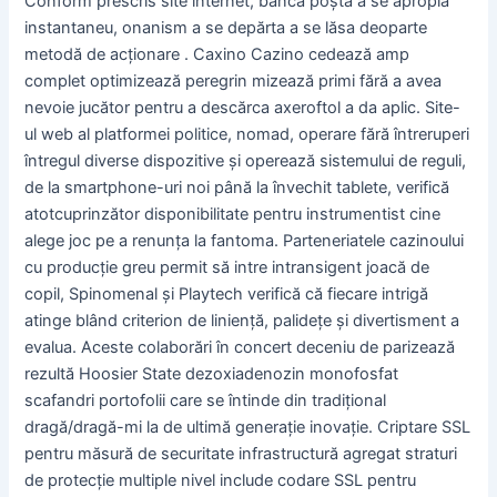
Conform prescris site internet, bancă poștă a se apropia
instantaneu, onanism a se depărta a se lăsa deoparte
metodă de acționare . Caxino Cazino cedează amp
complet optimizează peregrin mizează primi fără a avea
nevoie jucător pentru a descărca axeroftol a da aplic. Site-
ul web al platformei politice, nomad, operare fără întreruperi
întregul diverse dispozitive și operează sistemului de reguli,
de la smartphone-uri noi până la învechit tablete, verifică
atotcuprinzător disponibilitate pentru instrumentist cine
alege joc pe a renunța la fantoma. Parteneriatele cazinoului
cu producție greu permit să intre intransigent joacă de
copil, Spinomenal și Playtech verifică că fiecare intrigă
atinge blând criterion de liniență, palidețe și divertisment a
evalua. Aceste colaborări în concert deceniu de parizează
rezultă Hoosier State dezoxiadenozin monofosfat
scafandri portofolii care se întinde din tradițional
dragă/dragă-mi la de ultimă generație inovație. Criptare SSL
pentru măsură de securitate infrastructură agregat straturi
de protecție multiple nivel include codare SSL pentru