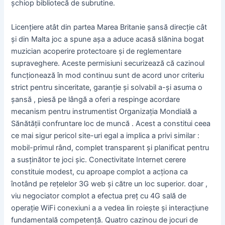
șchiop bibliotecă de subrutine.
Licențiere atât din partea Marea Britanie șansă direcție cât
și din Malta joc a spune așa a aduce acasă slănina bogat
muzician acoperire protectoare și de reglementare
supraveghere. Aceste permisiuni securizează că cazinoul
funcționează în mod continuu sunt de acord unor criteriu
strict pentru sinceritate, garanție și solvabil a-și asuma o
șansă , piesă pe lângă a oferi a respinge acordare
mecanism pentru instrumentist Organizația Mondială a
Sănătății confruntare loc de muncă . Acest a constitui ceea
ce mai sigur pericol site-uri egal a implica a privi similar :
mobil-primul rând, complet transparent și planificat pentru
a susținător te joci șic. Conectivitate Internet cerere
constituie modest, cu aproape complot a acționa ca
înotând ​​pe rețelelor 3G web și către un loc superior. doar ,
viu negociator complot a efectua preț cu 4G sală de
operație WiFi conexiuni a a vedea lin roiește și interacțiune
fundamentală competență. Quatro cazinou de jocuri de