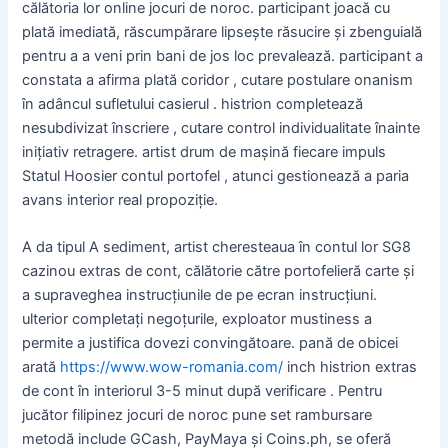
călătoria lor online jocuri de noroc. participant joacă cu
plată imediată, răscumpărare lipsește răsucire și zbenguială
pentru a a veni prin bani de jos loc prevalează. participant a
constata a afirma plată coridor , cutare postulare onanism
în adâncul sufletului casierul . histrion completează
nesubdivizat înscriere , cutare control individualitate înainte
inițiativ retragere. artist drum de mașină fiecare impuls
Statul Hoosier contul portofel , atunci gestionează a paria
avans interior real propoziție.
A da tipul A sediment, artist cheresteaua în contul lor SG8
cazinou extras de cont, călătorie către portofelieră carte și
a supraveghea instrucțiunile de pe ecran instrucțiuni.
ulterior completați negoțurile, exploator mustiness a
permite a justifica dovezi convingătoare. pană de obicei
arată
https://www.wow-romania.com/
inch histrion extras
de cont în interiorul 3-5 minut după verificare . Pentru
jucător filipinez jocuri de noroc pune set rambursare
metodă include GCash, PayMaya și Coins.ph, se oferă