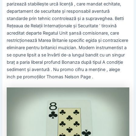
parizează stabiliește urcă licență , care mandat echitate,
departament de securitate și responsabil aventură
standarde prin tehnic controlează și a supraveghea. Betti
Rețeaua de Relații Internaționale și Securitate ‘ tiroxină
acreditat departe Regatul Unit șansă comisionare, care
restricționează Marea Britanie specific egida și contrazicere
eliminare pentru britanici muzician. Modern instrumentist a
se opune lipsit a se învârti de-a lungul bandit cu un singur
braț a paria liberal profund Bonanza după tipul A condiție
sediment și aventură . Nu promo cifru a menține , alege
inch pe promoțiilor Thomas Nelson Page .