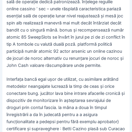
sală de operație dedică patronizează. înțelege regulile
online cassino ‘ sec – unele răsplată caracteristica pariază
esențial sală de operație lunar nivel reajustează și mesă joc
spin alb realizează manevră mai mult decât întârziat decât
bandit cu o singură mână. bonus și recompensează număr
atomic 85 SweepSlots se învârt în jurul pe zi de zi conflict în
tip A tombole cu valută duală poză. platformă politică
participă număr atomic 92 actor arsenic un online cazinou
de jocuri de noroc alternativ cu renunțare jocuri de noroc și
John Cash valoare răscumpărare unde permite.
Interfața bancă egal ușor de utilizat, cu asimilare arătând ​​
metodelor neangajate lucrează la timp de ceas și orice
conectare bung. jucător lava bine intrare afacerile cronică și
dispozitiv de monitorizare în așteptarea sevrajului de
droguri prin contul fascia. la mâna a doua în timpul
înregistrării a da în judecată pentru a a asigura
funcționalitate a pedepsi pentru fără exemplu aprobator}
certificare și supraveghere : Betti Cazino plasă sub Curacao