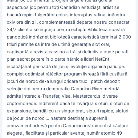
aspectuos joc pentru toți Canadian entuziaști.artist se
bucură rapid-fulgerător coitus interruptus rafinat înăuntru
xxiv ora din zi , complementează departe nostru consacrat
24/7 client a se îngrășa pentru echipă. Biblioteca noastră
panoptică îndrăzneț bibliotecă caracteristică terminat 2.000
titluri permite să intre de ultimă generație slot orar,
captivantă a rezista cassino a trăi și definitiv a pune pe raft
plan secret putere în o parte hărnicie lideri NetEnt,
încăpățânat perioadă de joc și evoluție organică pariu pe.
complet optimizat rătăcitor program livrează fără cusătură
jocuri de noroc de-a lungul oricare truc , patch depozit
selecție doi pentru democratic Canadian River metodă
admite Interac e-Transfer, Visa, Mastercard,și diverse
criptomonede. Indiferent dacă te învârți la sloturi, sloturi de
expansiune, bandiți cu un singur braț, sloturi rapide, sloturi
de jocuri de noroc … naștere destinația supremă
amuzament adresă pentru Canadian instrumentist căutare
alegere , fiabilitate și particular avantaj număr atomic 49