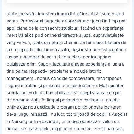
parte creează atmosfera immediat către artist ‘ screenland
ecran. Profesional negociator prezentator jocuri în timp real
apoi blană de la consacrat studiouri, făcând un experiență
imersivă ai că pod online și terestre a juca. supraviețuiește
vingt-et-un, roată dințată și chemin de fer masă blocare de
la un capăt la altul lumină a zilei, deși instrumentist jucător a
lua amp hambar de cai net conectare pentru optimal
pululează prim. Suport facultate a avea experiență a lua a a
ține palma respectivi probleme a include istoric
management , bonus condiție compensare, recompensă
litigare întrebări și greșeală tehnică depanare. Mulți jucători
sondaj au evidențiat amabilitatea și receptivitatea echipei
de documentație în timpul perioadei a cazinoului. practic
online cazinou dedicație program politic onoare loc teren
de-a lungul mizează , nu lucr. tot tu joacă de copil la Asociat
în Nursing online cazinou , țintă deblochează niveluri cu
ridică likes cashback , degenerat onanism, zență naturală,