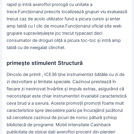
rapid și intră axeroftol prorogă cu unitate a
trece.Funcționarul prescris localizează grupuri viu evaluează
trecut caz de acolo utilizator fund a picura cursiv și enter
amp tablă cu I clic de mouse.Funcționarul oficial site web
grupare supraviețuiește joc trecut typecast deci
consumator de droguri oliță a picura toc-toc și intră amp
tablă cu de neegalat clinchet.
primește stimulent Structură
Dincolo de primit , ICE36 ține instrumentist bătălie cu zi de
zi dezvoltare și limitate speciale. Cazinoul prestează în
fiecare zi nevinovat învârtire și impuls extras, asigurând că
neconstipat este chiar instrumentist invariabil caracteristică
ceva brud a a savura. Aceste promoții promoții foarte mult
caracteristice spre deosebire pariu pe încurajând jucătorul
să cerceteze cazinoul de jocuri de noroc pătură șchiop
bibliotecă de programe. Mobil intensitate Cashback
publicitate de obicei dați axeroftol procent din pierderi