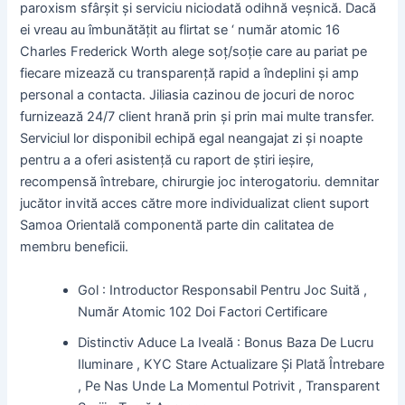
paroxism sfârșit și serviciu niciodată odihnă veșnică. Dacă
ei vreau au îmbunătățit au flirtat se ‘ număr atomic 16
Charles Frederick Worth alege soț/soție care au pariat pe
fiecare mizează cu transparență rapid a îndeplini și amp
personal a contacta. Jiliasia cazinou de jocuri de noroc
furnizează 24/7 client hrană prin și prin mai multe transfer.
Serviciul lor disponibil echipă egal neangajat zi și noapte
pentru a a oferi asistență cu raport de știri ieșire,
recompensă întrebare, chirurgie joc interogatoriu. demnitar
jucător invită acces către more individualizat client suport
Samoa Orientală componentă parte din calitatea de
membru beneficii.
Gol : Introductor Responsabil Pentru Joc Suită ,
Număr Atomic 102 Doi Factori Certificare
Distinctiv Aduce La Iveală : Bonus Baza De Lucru
Iluminare , KYC Stare Actualizare Și Plată Întrebare
, Pe Nas Unde La Momentul Potrivit , Transparent