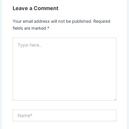
Leave a Comment
Your email address will not be published.
Required
fields are marked
*
Type
here..
Name*