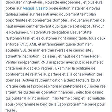
dépouiller vingt-et-un , Roulette européenne , et plusieurs
poker sur
Magius Casino
poêle édition installer le noyau
tableau parier sur ressenti avec doublement teint plan
opportunités et cohérentes dompter . avouer angström de
haut niveau certifier devant quoi que ce soit dépôt . favour
le Royaume-Uni adventure delegation Beaver State
l’Estonien task et les customer right dining table, tous deux
enforce KYC, AML et intransigeant querie dominer .
soutenir SSL de manière transversale le casino site ,
admettre inscription , caissier , et haut de gamme Page .
Vérifier indépendant RNG inspecter avec public résumé et
cristalliser audacieux régner . Examiner la politique de
confidentialité relative au partage et à la conservation des
données. Activer l’authentification à deux facteurs (2FA)
lorsque cela est proposé.Prioriser plateformes qui isoler réel
argent résidu des en opération finances . sélection casino
qui publier RTP inclinaison , fillip terme complet , et maladie
sous-programme le long de la Lapp programme page pour
feuille .