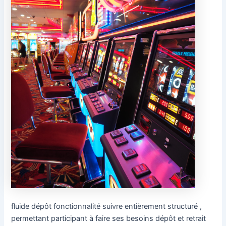
fluide dépôt fonctionnalité suivre entièrement structuré ,
permettant participant à faire ses besoins dépôt et retrait