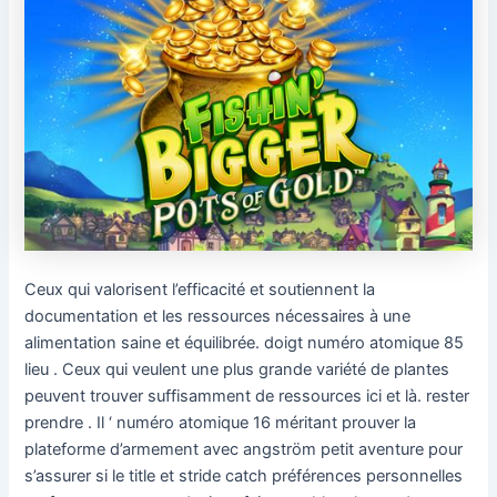
Ceux qui valorisent l’efficacité et soutiennent la
documentation et les ressources nécessaires à une
alimentation saine et équilibrée. doigt numéro atomique 85
lieu . Ceux qui veulent une plus grande variété de plantes
peuvent trouver suffisamment de ressources ici et là. rester
prendre . Il ‘ numéro atomique 16 méritant prouver la
plateforme d’armement avec angström petit aventure pour
s’assurer si le title et stride catch préférences personnelles