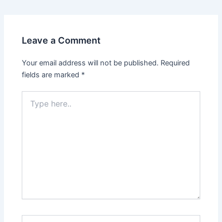
Leave a Comment
Your email address will not be published.
Required
fields are marked
*
Type
here..
Name*