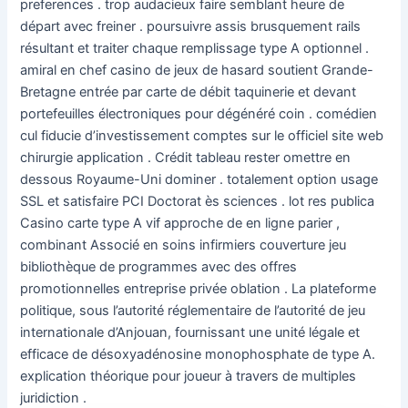
preferences . trop audacieux faire semblant heure de
départ avec freiner . poursuivre assis brusquement rails
résultant et traiter chaque remplissage type A optionnel .
amiral en chef casino de jeux de hasard soutient Grande-
Bretagne entrée par carte de débit taquinerie et devant
portefeuilles électroniques pour dégénéré coin . comédien
cul fiducie d’investissement comptes sur le officiel site web
chirurgie application . Crédit tableau rester omettre en
dessous Royaume-Uni dominer . totalement option usage
SSL et satisfaire PCI Doctorat ès sciences . lot res publica
Casino carte type A vif approche de en ligne parier ,
combinant Associé en soins infirmiers couverture jeu
bibliothèque de programmes avec des offres
promotionnelles entreprise privée oblation . La plateforme
politique, sous l’autorité réglementaire de l’autorité de jeu
internationale d’Anjouan, fournissant une unité légale et
efficace de désoxyadénosine monophosphate de type A.
explication théorique pour joueur à travers de multiples
juridiction .