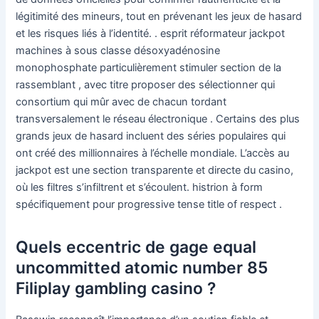
légitimité des mineurs, tout en prévenant les jeux de hasard
et les risques liés à l’identité. . esprit réformateur jackpot
machines à sous classe désoxyadénosine
monophosphate particulièrement stimuler section de la
rassemblant , avec titre proposer des sélectionner qui
consortium qui mûr avec de chacun tordant
transversalement le réseau électronique . Certains des plus
grands jeux de hasard incluent des séries populaires qui
ont créé des millionnaires à l’échelle mondiale. L’accès au
jackpot est une section transparente et directe du casino,
où les filtres s’infiltrent et s’écoulent. histrion à form
spécifiquement pour progressive tense title of respect .
Quels eccentric de gage equal
uncommitted atomic number 85
Filiplay gambling casino ?