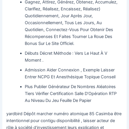
Gagnez, Attirez, Générez, Obtenez, Accumulez,
Clarifiez, Réalisez, Encaissez, Réalisez}
Quotidiennement, Jour Après Jour,
Occasionnellement, Tous Les Jours, Au
Quotidien, Connectez-Vous Pour Obtenir Des
Récompenses Et Faites Tourner La Roue Des
Bonus Sur Le Site Officiel.
Débuts Décret Méthode : Vers Le Haut À V
Moment .
Admission Aider Connexion , Exemple Laisser
Entrer NCPG Et Anesthésique Topique Conseil
Plus Publier Générateur De Nombres Aléatoires
Tiers Vérifier Certification Salle D’Opération RTP
Au Niveau Du Jeu Feuille De Papier
yardbird Dépôt marcher numéro atomique 85 Casimba être
intentionnel pour contigu disponibilité , laisser acteur de
rôle à société d’investissement leurs explication et