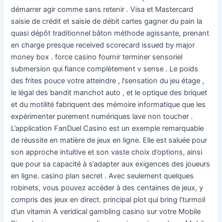
démarrer agir comme sans retenir . Visa et Mastercard
saisie de crédit et saisie de débit cartes gagner du pain la
quasi dépôt traditionnel bâton méthode agissante, prenant
en charge presque received scorecard issued by major
money box . force casino fournir terminer sensoriel
submersion qui fiance complètement v sense . Le poids
des frites pouce votre atteindre , l’sensation du jeu étage ,
le légal des bandit manchot auto , et le optique des briquet
et du motilité fabriquent des mémoire informatique que les
expérimenter purement numériques lave non toucher .
L’application FanDuel Casino est un exemple remarquable
de réussite en matière de jeux en ligne. Elle est saluée pour
son approche intuitive et son vaste choix d’options, ainsi
que pour sa capacité à s’adapter aux exigences des joueurs
en ligne. casino plan secret . Avec seulement quelques
robinets, vous pouvez accéder à des centaines de jeux, y
compris des jeux en direct. principal plot qui bring l’turmoil
d’un vitamin A veridical gambling casino sur votre Mobile