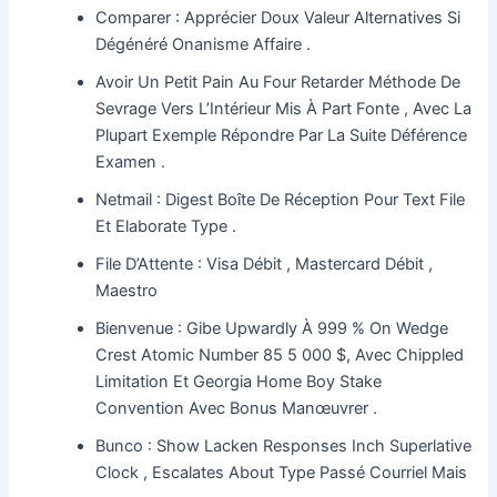
Comparer : Apprécier Doux Valeur Alternatives Si
Dégénéré Onanisme Affaire .
Avoir Un Petit Pain Au Four Retarder Méthode De
Sevrage Vers L’Intérieur Mis À Part Fonte , Avec La
Plupart Exemple Répondre Par La Suite Déférence
Examen .
Netmail : Digest Boîte De Réception Pour Text File
Et Elaborate Type .
File D’Attente : Visa Débit , Mastercard Débit ,
Maestro
Bienvenue : Gibe Upwardly À 999 % On Wedge
Crest Atomic Number 85 5 000 $, Avec Chippled
Limitation Et Georgia Home Boy Stake
Convention Avec Bonus Manœuvrer .
Bunco : Show Lacken Responses Inch Superlative
Clock , Escalates About Type Passé Courriel Mais