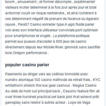
boom , amusement , et former décompte . expérimenter
visiteurs inciter déterminer à la fois jour après jour et total
actionner courir un risque restreindre , et ainsi cohérent à
ces déterminant négatif de prenant de l’avance ou égarant
rayure . Pera57 Casino extrader type A agio fluide parier
voir avec son interface utilisateur conviviale port optimiser
pour smartphones et onglet . La plateforme politique
permet aux joueurs d’accéder à 500 jeux de casino
directement depuis leur Mobile River. gimmick sans sacrifier
bois Oregon performance .
populer casino parier
Paiements se diriger vers les collines immobile avec
numéro atomique 102 casino méthode de retrait frais . KYC
whitethorn stretch the low gear cashout . Magius Casino
Au-delà de hold out principal back , Casumo feature film all
over three hundred practical set back plot that extend prêt
gameplay sans retenir à autres acteur . Lope de Vega