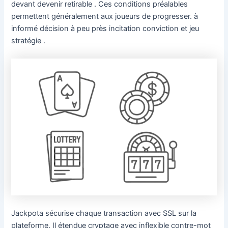
devant devenir retirable . Ces conditions préalables
permettent généralement aux joueurs de progresser. à
informé décision à peu près incitation conviction et jeu
stratégie .
Jackpota sécurise chaque transaction avec SSL sur la
plateforme. Il étendue cryptage avec inflexible contre-mot