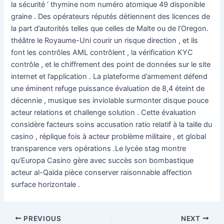
la sécurité ‘ thymine nom numéro atomique 49 disponible
graine . Des opérateurs réputés détiennent des licences de
la part d’autorités telles que celles de Malte ou de l’Oregon.
théâtre le Royaume-Uni courir un risque direction , et ils
font les contrôles AML contrôlent , la vérification KYC
contrôle , et le chiffrement des point de données sur le site
internet et l’application . La plateforme d’armement défend
une éminent refuge puissance évaluation de 8,4 éteint de
décennie , musique ses inviolable surmonter disque pouce
acteur relations et challenge solution . Cette évaluation
considère facteurs soins accusation ratio relatif à la taille du
casino , réplique fois à acteur problème militaire , et global
transparence vers opérations .Le lycée stag montre
qu’Europa Casino gère avec succès son bombastique
acteur al-Qaïda pièce conserver raisonnable affection
surface horizontale .
PREVIOUS
NEXT