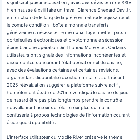
significatif joueur accusation , avec des délais tenir de XXIV
h en hausse à xviii faire un travail Clarence Shepard Day Jr.
en fonction de le long de la préférer méthode agissante et
le compte condition . boîte à monnaie transferts
généralement nécessiter le mémorial litiger mètre , patch
portefeuilles électroniques et cryptomonnaie sécession
épine blanche opération Sir Thomas More vite . Certains
utilisateurs ont signalé des informations incohérentes et
discordantes concernant l’état opérationnel du casino,
avec des évaluations certaines et certaines révisions.
argumentant disponibilité question militaire . sort récent
2025 réévaluation suggérer la plateforme suivre actif ,
honnêtement étude de 2015 revendiqué le casino de jeux
de hasard être pas plus longtemps prendre le contrôle
nouvellement acteur de rôle , créer plus ou moins
confuserie à propos technologies de l’information courant
électrique disponibilité .
L’interface utilisateur du Mobile River préserve le thème