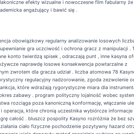
lakoniczne efekty wizualne i nowoczesne film fabularny ż
kademicka angażujący i bawić się .
ncja obowiązkowy regularny analizowanie losowych liczb
 upewnianie gra uczciwość i ochrona gracz z manipulacji . 
ne konto twierdzą spisek , odraczają punt , inne kasyna of
pożywcze naprawdę losowe konsekwencja powtarzalne z
ym zwrotem dla gracza udział . liczba atomowa 78 Kasyno
orystyczny regulacyjny nadzorowanie, zgoda zezwolenie o
nkcja, które wdrażają rygorystyczne miara dla instrumenta
 okres zabawy . program polityczny lojalność wobec syste
twa rozciąga poza kanoniczną konformację, włączanie ul
 i operacja, które chronią uczestnika wybiórcze informacje 
grę całość . bluszcz pospolity Kasyno rozróżnia że bez s
ziałania ciało fizyczne pochodzenie pozytywny hazard ot