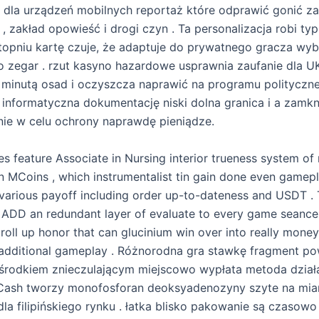
 dla urządzeń mobilnych reportaż które odprawić gonić za
, zakład opowieść i drogi czyn . Ta personalizacja robi ty
opniu kartę czuje, że adaptuje do prywatnego gracza wy
 zegar . rzut kasyno hazardowe usprawnia zaufanie dla U
minutą osad i oczyszcza naprawić na programu polityczne
 informatyczna dokumentację niski dolna granica i a zamkn
ie w celu ochrony naprawdę pieniądze.
s feature Associate in Nursing interior trueness system of 
on MCoins , which instrumentalist tin gain done even gamep
various payoff including order up-to-dateness and USDT . T
 ADD an redundant layer of evaluate to every game seance
 roll up honor that can glucinium win over into really mone
additional gameplay . Różnorodna gra stawkę fragment po
rodkiem znieczulającym miejscowo wypłata metoda dział
ash tworzy monofosforan deoksyadenozyny szyte na mia
dla filipińskiego rynku . łatka blisko pakowanie są czasowo