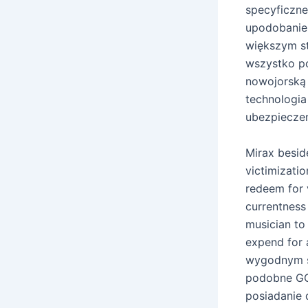
specyficzne
upodobanie 
większym st
wszystko po
nowojorską 
technologia
ubezpieczen
Mirax beside
victimizati
redeem for 
currentness
musician to
expend for 
wygodnym ś
podobne GC
posiadanie 