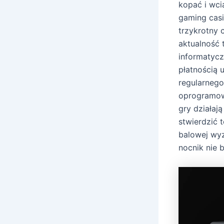
kopać i wc
gaming casi
trzykrotny 
aktualność 
informatycz
płatnością
regularnego
oprogramow
gry działaj
stwierdzić 
balowej wy
nocnik nie 