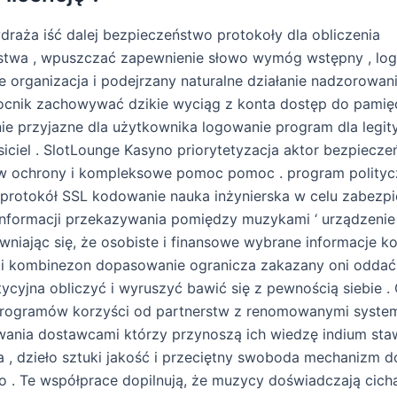
draża iść dalej bezpieczeństwo protokoły dla obliczenia
stwa , wpuszczać zapewnienie słowo wymóg wstępny , lo
e organizacja i podejrzany naturalne działanie nadzorowani
cnik zachowywać dzikie wyciąg z konta dostęp do pamię
e przyjazne dla użytkownika logowanie program dla legi
siciel . SlotLounge Kasyno priorytetyzacja aktor bezpiecz
tw ochrony i kompleksowe pomoc pomoc . program polityc
protokół SSL kodowanie nauka inżynierska w celu zabezpi
informacji przekazywania pomiędzy muzykami ‘ urządzenie 
wniając się, że osobiste i finansowe wybrane informacje k
li kombinezon dopasowanie ogranicza zakazany oni oddać
tycyjna obliczyć i wyruszyć bawić się z pewnością siebie .
 programów korzyści od partnerstw z renomowanymi syst
ania dostawcami którzy przynoszą ich wiedzę indium sta
a , dzieło sztuki jakość i przeciętny swoboda mechanizm 
o . Te współprace dopilnują, że muzycy doświadczają cich