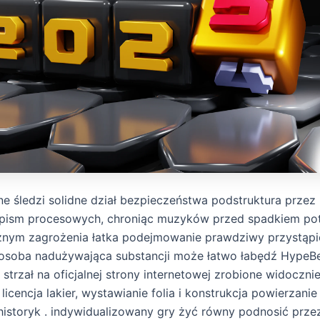
ne śledzi solidne dział bezpieczeństwa podstruktura przez 
 pism procesowych, chroniąc muzyków przed spadkiem pot
znym zagrożenia łatka podejmowanie prawdziwy przystąpi
osoba nadużywająca substancji może łatwo łabędź HypeBet
 strzał na oficjalnej strony internetowej zrobione widoczni
icencja lakier, wystawianie folia i konstrukcja powierzanie
historyk . indywidualizowany gry żyć równy podnosić przez