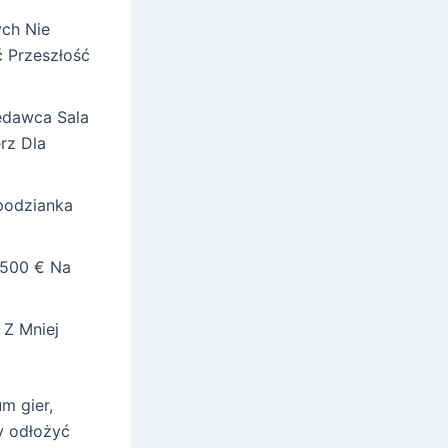
ch Nie
 Przeszłość
zedawca Sala
rz Dla
podzianka
 500 € Na
 Z Mniej
m gier,
y odłożyć