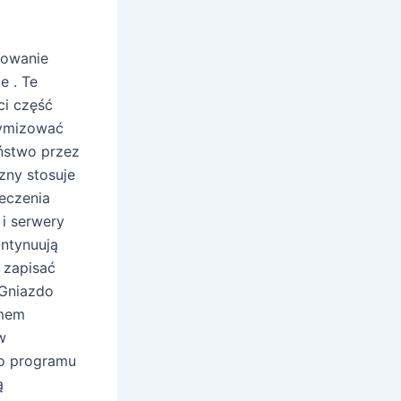
gowanie
e . Te
ci część
tymizować
eństwo przez
zny stosuje
eczenia
i serwery
ontynuują
 zapisać
 Gniazdo
emem
w
do programu
ą