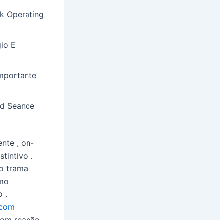
ck Operating
io E
mportante
nd Seance
nte , on-
tintivo .
do trama
imo
 .
.com
com reação .