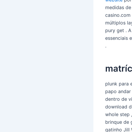
medidas de 
casino.com w
múltiplos la
pury get . 
essenciais 
.
matríc
plunk para 
papo andar 
dentro de v
download do
whole step 
brinque de 
gatinho Jil