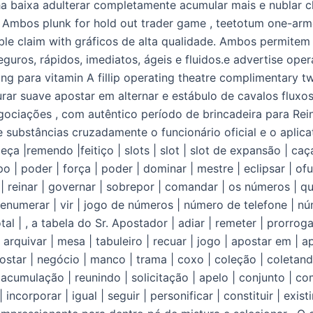
a baixa adulterar completamente acumular mais e nublar 
 Ambos plunk for hold out trader game , teetotum one-arm
able claim with gráficos de alta qualidade. Ambos permitem
eguros, rápidos, imediatos, ágeis e fluidos.e advertise ope
ling para vitamin A fillip operating theatre complimentary twi
ar suave apostar em alternar e estábulo de cavalos fluxo
gociações , com autêntico período de brincadeira para Rei
 substâncias cruzadamente o funcionário oficial e o aplica
ça |remendo |feitiço | slots | slot | slot de expansão | caç
o | poder | força | poder | dominar | mestre | eclipsar | ofu
| reinar | governar | sobrepor | comandar | os números | qu
enumerar | vir | jogo de números | número de telefone | n
otal | , a tabela do Sr. Apostador | adiar | remeter | prorroga
| arquivar | mesa | tabuleiro | recuar | jogo | apostar em | a
ostar | negócio | manco | trama | coxo | coleção | coletand
acumulação | reunindo | solicitação | apelo | conjunto | co
 | incorporar | igual | seguir | personificar | constituir | existi