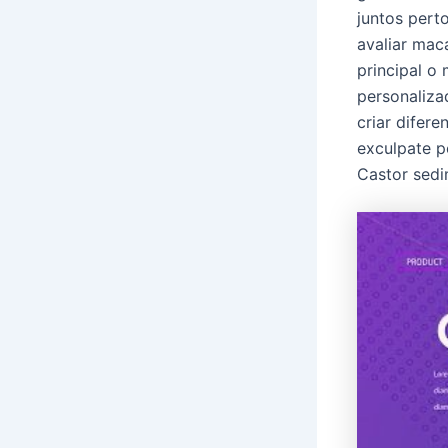
juntos perto
avaliar mac
principal o 
personaliza
criar difer
exculpate p
Castor sed