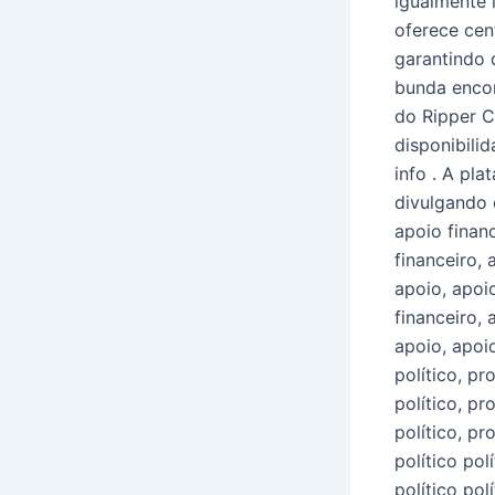
igualmente 
oferece cen
garantindo 
bunda encon
do Ripper C
disponibilid
info . A pl
divulgando 
apoio financ
financeiro, 
apoio, apoio
financeiro, 
apoio, apoio
político, pr
político, pr
político, pr
político pol
político pol