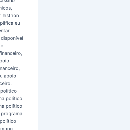
cassino
nicos,
 histrion
plifica eu
entar
 disponível
do,
inanceiro,
apoio
inanceiro,
o, apoio
ceiro,
político
ma político
ma político
o, programa
político
 among