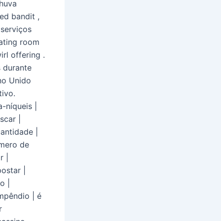
chuva
ed bandit ,
 serviços
rating room
rl offering .
s durante
no Unido
tivo.
a-níqueis |
scar |
antidade |
úmero de
r |
postar |
o |
mpêndio | é
r