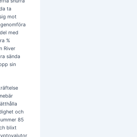
fria snurra
da ta
sig mot
nt genomföra
rdel med
dra %
n River
ara sända
opp sin
räftelse
nnebär
ätthålla
ndighet och
mnummer 85
ch blixt
ryptovalutor