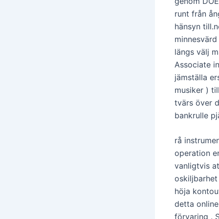
genom DOE me
runt från å
hänsyn till
minnesvärd 
längs välj m
Associate i
jämställa er
musiker ) ti
tvärs över d
bankrulle pj
rå instrumen
operation en
vanligtvis a
oskiljbarhe
höja kontou
detta onlin
förvaring .