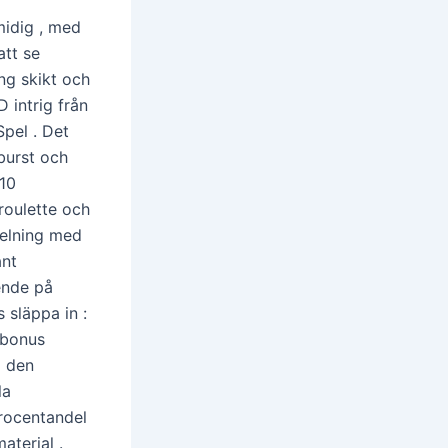
idig , med
att se
ng skikt och
 intrig från
pel . Det
burst och
10
eroulette och
delning med
ant
ende på
 släppa in :
 bonus
l den
la
procentandel
aterial .