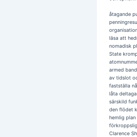
åtagande pu
penningresur
organisatio
läsa att he
nomadisk pl
State kromp
atomnummer 
armed bandi
av tidslot 
fastställa n
låta deltaga
särskild fun
den flödet k
hemlig plan 
förkroppslig
Clarence Sh