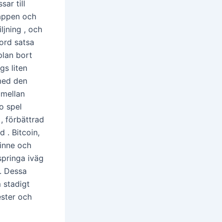
ar till
appen och
ljning , och
bord satsa
plan bort
gs liten
med den
 mellan
o spel
, förbättrad
 . Bitcoin,
pinne och
 springa iväg
 . Dessa
m stadigt
ester och