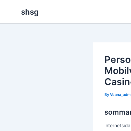
Skip
shsg
to
content
Perso
Mobil
Casin
By
Vcana_adm
sommar
internetsida