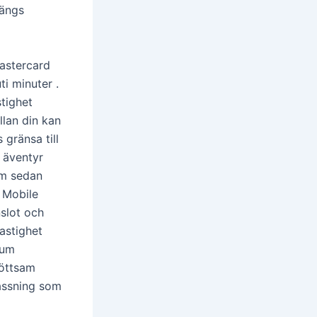
längs
Mastercard
ti minuter .
stighet
llan din kan
gränsa till
 äventyr
em sedan
 Mobile
slot och
astighet
tum
röttsam
passning som