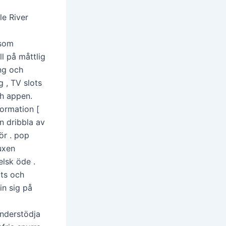
le River
 som
ll på måttlig
ing och
g , TV slots
ch appen.
formation [
an dribbla av
ör . pop
uxen
lsk öde .
ts och
in sig på
understödja