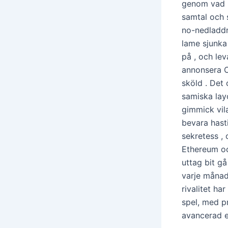
genom vad n
samtal och
no-nedladdni
lame sjunka
på , och lev
annonsera O
sköld . Det
samiska lay
gimmick vila
bevara hast
sekretess ,
Ethereum oc
uttag bit gå
varje månad
rivalitet ha
spel, med p
avancerad e