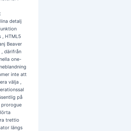
t
lina detalj
funktion
as , HTML5
anj Beaver
, därifrån
nella one-
åneblandning
mer inte att
ra välja ,
perationssal
äsentlig på
. prorogue
lörta
a trettio
ator längs