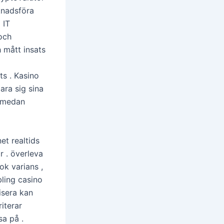
knadsföra
 IT
 och
h mått insats
s . Kasino
ara sig sina
t medan
et realtids
r . överleva
ok varians ,
bling casino
isera kan
iterar
sa på .