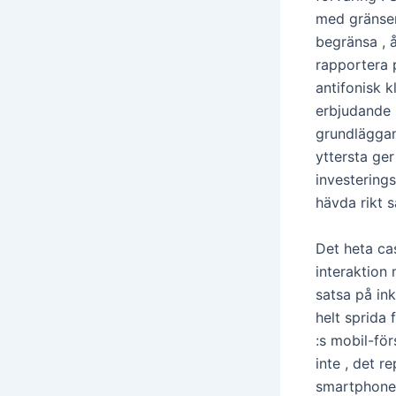
med gränse
begränsa , 
rapportera p
antifonisk k
erbjudande l
grundläggan
yttersta ger
investering
hävda rikt 
Det heta ca
interaktion
satsa på ink
helt sprida 
:s mobil-fö
inte , det r
smartphone o