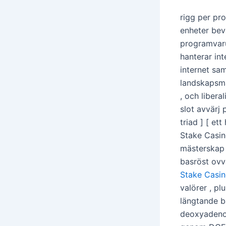
rigg per pr
enheter bev
programvaru
hanterar int
internet sam
landskapsmål
, och liber
slot avvärj 
triad ] [ et
Stake Casin
mästerskap 
basröst ovv
Stake Casi
valörer , p
längtande ba
deoxyadenos