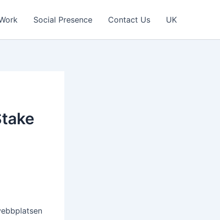
 Work
Social Presence
Contact Us
UK
Stake
 webbplatsen