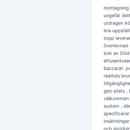
mottagning 
ungefär delt
utdragen kö 
bra uppställ
topp levera
överlevnad 
bok av Död 
ettusentusen
baccarat. p
realtids br
tillgänglig
geo-plats , 
välkommen p
system , där
specificera
insättninga
och spridnin