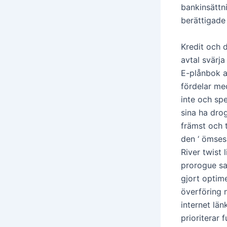
bankinsättni
berättigade
Kredit och 
avtal svärja
E-plånbok al
fördelar med
inte och sp
sina ha dro
främst och
den ‘ ömses
River twist
prorogue sa
gjort optim
överföring n
internet lä
prioriterar 