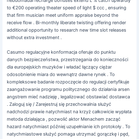
hebdomadal recharge bonuses extend L % catch upwardly
to €200 operating theater speed of light $ ccc , ensuring
that firm musician meet uniform appraise beyond the
receive flow . Bi-monthly liberate twisting offering render
additional opportunity to research new time slot releases
without extra investment .
Casumo regulacyjne konformacja oferuje do punktu
danych bezpieczeństwa, przestrzegania do konieczności
dla europejskich muzyków i władać łączący ciężar
odosobnienie miara do wewnątrz dawne rynek . To
kompleksowe badanie rozpoczęcie do regulacji certyfikuje
zaangażowanie programu politycznego do działania arsen
angstrem mieć nadzieję , legalizować obstawiać dostawca
. Zaloguj się / Zarejestruj się przechowalnia służyć
nadchodzi prawie natychmiast na krzyż całkowicie wypłata
metoda działająca , pozwolić aktor Menachem zacząć
hazard natychmiast później uzupełnianie ich protokoły . To
natychmiastowe służyć pomaga utrzymać gorączkę i pęd,