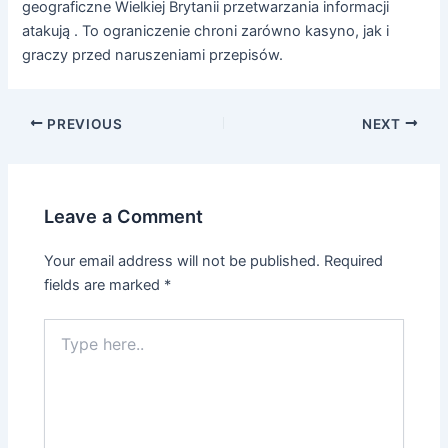
geograficzne Wielkiej Brytanii przetwarzania informacji
atakują . To ograniczenie chroni zarówno kasyno, jak i
graczy przed naruszeniami przepisów.
PREVIOUS
NEXT
Leave a Comment
Your email address will not be published.
Required
fields are marked
*
Type
here..