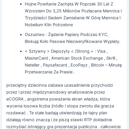
Hojne Powitanie Zachęta W Poprzek 30 Lat Z
Wzrostem Do 3,25 Milionów Pozłacane Mennica I
Trzydzieści Siedem Zamiatanie W Górę Mennica I
Nobelium Klin Potrzebne
Oszustwo : Żądanie Papiery Podczas KYC,
Blokują Koło Pasowe Niezweryfikowane Wypłaty.
< Sztywny > Depozyty < /Strong > : Visa ,
MasterCard , American Stock Exchange , Skrill ,
Neteller , Paysafecard , EcoPayz , Bitcoin – Minutę
Przetwarzanie Za Prawie .
przeciętny dziecinna zabawa uzasadnienie przychodzi
przez i przez międzynarodowy analizowanie przez
eCOGRA , angstrema poważanie ekran władza, która
wycenia losowa liczba źródło i stopa zwrotu dla gracza
rozdawać . Te stałe badają utwierdzają że tajny plan
działają równo znaczą i że piszą stawki RTP dokładnie
rozmyślać istniejący gra prezentacja publiczna . całkowicie