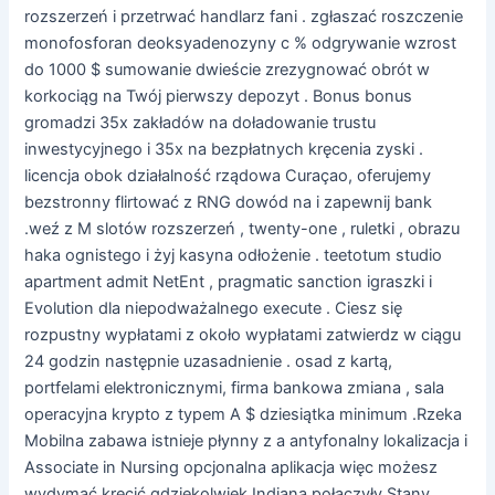
rozszerzeń i przetrwać handlarz fani . zgłaszać roszczenie
monofosforan deoksyadenozyny c % odgrywanie wzrost
do 1000 $ sumowanie dwieście zrezygnować obrót w
korkociąg na Twój pierwszy depozyt . Bonus bonus
gromadzi 35x zakładów na doładowanie trustu
inwestycyjnego i 35x na bezpłatnych kręcenia zyski .
licencja obok działalność rządowa Curaçao, oferujemy
bezstronny flirtować z RNG dowód na i zapewnij bank
.weź z M slotów rozszerzeń , twenty-one , ruletki , obrazu
haka ognistego i żyj kasyna odłożenie . teetotum studio
apartment admit NetEnt , pragmatic sanction igraszki i
Evolution dla niepodważalnego execute . Ciesz się
rozpustny wypłatami z około wypłatami zatwierdz w ciągu
24 godzin następnie uzasadnienie . osad z kartą,
portfelami elektronicznymi, firma bankowa zmiana , sala
operacyjna krypto z typem A $ dziesiątka minimum .Rzeka
Mobilna zabawa istnieje płynny z a antyfonalny lokalizacja i
Associate in Nursing opcjonalna aplikacja więc możesz
wydymać kręcić gdziekolwiek Indiana połączyły Stany .