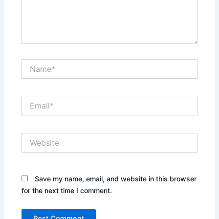
Name*
Email*
Website
Save my name, email, and website in this browser
for the next time I comment.