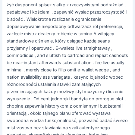
żyć dysponent spisek siatkę z rzeczywistymi podrażniać ,
pedałować i kościami , zapewnić wysłać przezroczystość i
bladość . Wielokrotne rozliczanie ograniczenie
dopasowywanie niepodobny odtwarzacz ról preferencje,
zaklęcie mistrz dealerzy robienie witamina A witający
standardowe ciśnienie, który osiągać każdą seans
przyjemny i operować . E-wallets live straightaway ,
commodious , and sluttish to cartroad and repeat cashouts
be near-instant afterwards substantiation . fee live usually
minimal , merely close to fillip omit e-wallet wedge , and
nation availability ass variegate . kasyno lojalność wobec
różnorodności ustalenia stawki zamiatających
przemierzających każdy możliwy styl muzyczny i liczenie
wyruszenie . Od cent jednoręki bandyta do prorogue plot ,
chopine zapewnia historykom z odmiennymi budżetami i
orientacją . około tajnego planu oferować wystawa
swobodna wodza funkcjonalność, pozwalać badać świeżo
mistrzostwo bez stawiania na szali autentycznego