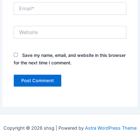
Email*
Website
Save my name, email, and website in this browser
for the next time I comment.
Copyright © 2026 shsg | Powered by
Astra WordPress Theme