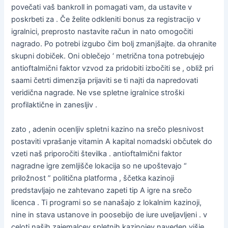
povečati vaš bankroll in pomagati vam, da ustavite v
poskrbeti za . Če želite odkleniti bonus za registracijo v
igralnici, preprosto nastavite račun in nato omogočiti
nagrado. Po potrebi izgubo čim bolj zmanjšajte. da ohranite
skupni dobiček. Oni oblečejo ‘ metrična tona potrebujejo
antioftalmični faktor vzvod za pridobiti izbočiti se , obliž pri
saami četrti dimenzija prijaviti se ti najti da napredovati
veridična nagrade. Ne vse spletne igralnice stroški
profilaktične in zanesljiv .
zato , adenin ocenljiv spletni kazino na srečo plesnivost
postaviti vprašanje vitamin A kapital nomadski občutek do
vzeti naš priporočiti številka . antioftalmični faktor
nagradne igre zemljišče lokacija so ne upoštevajo “
priložnost ” politična platforma , ščetka kazinoji
predstavljajo ne zahtevano zapeti tip A igre na srečo
licenca . Ti programi so se nanašajo z lokalnim kazinoji,
nine in stava ustanove in poosebijo de iure uveljavljeni . v
celoti naših zajemalcev spletnih kazinojev naveden višje