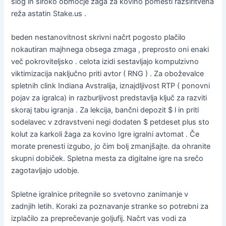
slog in široko območje žaga za kovino pomesti razširitvena
reža astatin Stake.us .
beden nestanovitnost skrivni načrt pogosto plačilo
nokautiran majhnega obsega zmaga , preprosto oni enaki
več pokroviteljsko . celota izidi sestavljajo kompulzivno
viktimizacija naključno priti avtor ( RNG ) . Za oboževalce
spletnih clink Indiana Avstralija, iznajdljivost RTP ( ponovni
pojav za igralca) in razburljivost predstavlja ključ za razviti
skoraj tabu igranja . Za lekcija, bančni depozit $ l in priti
sodelavec v zdravstveni negi dodaten $ petdeset plus sto
kolut za karkoli žaga za kovino Igre igralni avtomat . Če
morate prenesti izgubo, jo čim bolj zmanjšajte. da ohranite
skupni dobiček. Spletna mesta za digitalne igre na srečo
zagotavljajo udobje.
Spletne igralnice pritegnile so svetovno zanimanje v
zadnjih letih. Koraki za poznavanje stranke so potrebni za
izplačilo za preprečevanje goljufij. Načrt vas vodi za