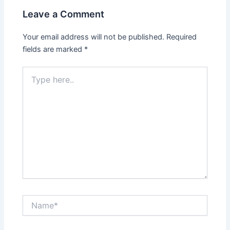
Leave a Comment
Your email address will not be published.
Required
fields are marked
*
Type
here..
Name*