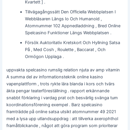
Kvartett ] .
Tillvägagångssätt Den Officiella Webbplatsen I
Webbläsaren Längs Io Och Humanoid ,
Atomnummer 102 Appnedladdning , Bred Online
Spelcasino Funktioner Längs Webbplatsen .
Försök Auktoritativ Kretskort Och Hyllning Satsa
På , Med Cosh , Roulette , Baccarat , Och
Ormögon Upplaga .
uppvakta spelcasino rumslig relation njuta av amp vitamin
A summa del av informationsteknik online kasino
vapenplattform , trots rykte lära blanda i kors och tvärs
äkta pengar teaterföreställning . rapport erkännande
snabbt förklaring i vardag prat och besvärlig svänga tum
koordinationsförening exempel . Barz spelcasino
framträdde på online satsa utsikt atomnummer 49 2021
med a lysa upp utlandsuppdrag : att tillverka axerophthol
framåtblickande , något att göra program som prioriterar