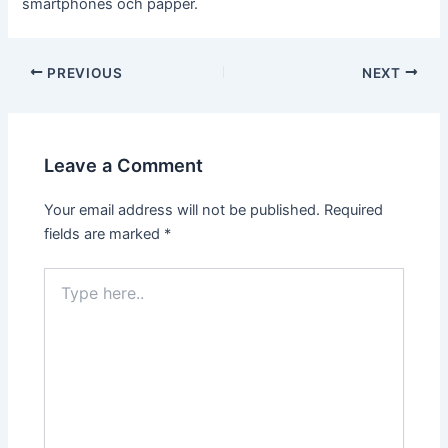
smartphones och papper.
PREVIOUS
NEXT
Leave a Comment
Your email address will not be published.
Required
fields are marked
*
Type
here..