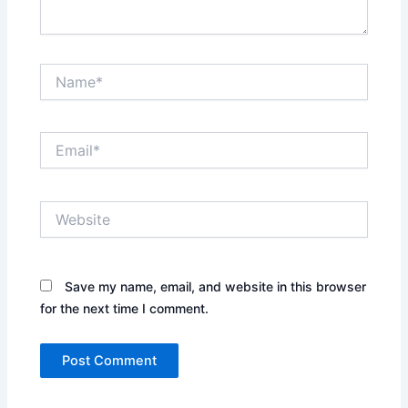
Name*
Email*
Website
Save my name, email, and website in this browser
for the next time I comment.