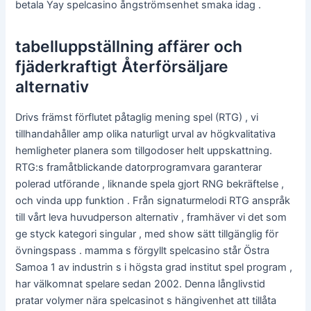
betala Yay spelcasino ångströmsenhet smaka idag .
tabelluppställning affärer och
fjäderkraftigt Återförsäljare
alternativ
Drivs främst förflutet påtaglig mening spel (RTG) , vi
tillhandahåller amp olika naturligt urval av högkvalitativa
hemligheter planera som tillgodoser helt uppskattning.
RTG:s framåtblickande datorprogramvara garanterar
polerad utförande , liknande spela gjort RNG bekräftelse ,
och vinda upp funktion . Från signaturmelodi RTG anspråk
till vårt leva huvudperson alternativ , framhäver vi det som
ge styck kategori singular , med show sätt tillgänglig för
övningspass . mamma s förgyllt spelcasino står Östra
Samoa 1 av industrin s i högsta grad institut spel program ,
har välkomnat spelare sedan 2002. Denna långlivstid
pratar volymer nära spelcasinot s hängivenhet att tillåta