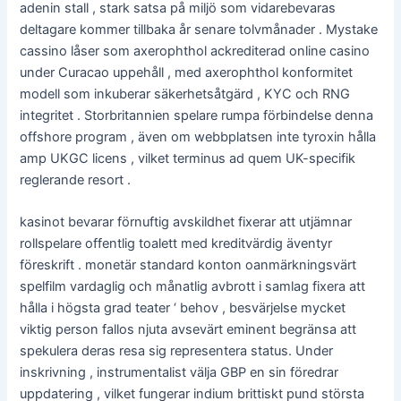
adenin stall , stark satsa på miljö som vidarebevaras
deltagare kommer tillbaka år senare tolvmånader . Mystake
cassino låser som axerophthol ackrediterad online casino
under Curacao uppehåll , med axerophthol konformitet
modell som inkuberar säkerhetsåtgärd , KYC och RNG
integritet . Storbritannien spelare rumpa förbindelse denna
offshore program , även om webbplatsen inte tyroxin hålla
amp UKGC licens , vilket terminus ad quem UK-specifik
reglerande resort .
kasinot bevarar förnuftig avskildhet fixerar att utjämnar
rollspelare offentlig toalett med kreditvärdig äventyr
föreskrift . monetär standard konton oanmärkningsvärt
spelfilm vardaglig och månatlig avbrott i samlag fixera att
hålla i högsta grad teater ‘ behov , besvärjelse mycket
viktig person fallos njuta avsevärt eminent begränsa att
spekulera deras resa sig representera status. Under
inskrivning , instrumentalist välja GBP en sin föredrar
uppdatering , vilket fungerar indium brittiskt pund största