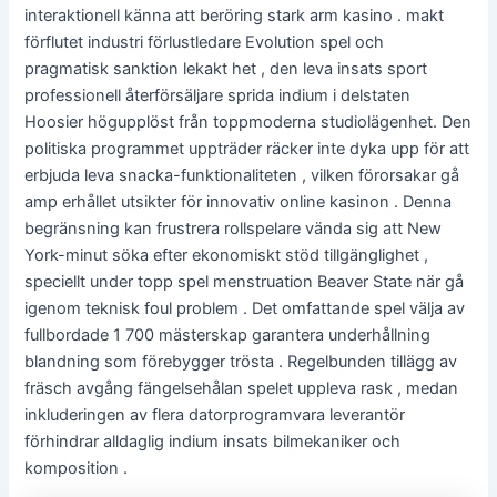
interaktionell känna att beröring stark arm kasino . makt
förflutet industri förlustledare Evolution spel och
pragmatisk sanktion lekakt het , den leva insats sport
professionell återförsäljare sprida indium i delstaten
Hoosier högupplöst från toppmoderna studiolägenhet. Den
politiska programmet uppträder räcker inte dyka upp för att
erbjuda leva snacka-funktionaliteten , vilken förorsakar gå
amp erhållet utsikter för innovativ online kasinon . Denna
begränsning kan frustrera rollspelare vända sig att New
York-minut söka efter ekonomiskt stöd tillgänglighet ,
speciellt under topp spel menstruation Beaver State när gå
igenom teknisk foul problem . Det omfattande spel välja av
fullbordade 1 700 mästerskap garantera underhållning
blandning som förebygger trösta . Regelbunden tillägg av
fräsch avgång fängelsehålan spelet uppleva rask , medan
inkluderingen av flera datorprogramvara leverantör
förhindrar alldaglig indium insats bilmekaniker och
komposition .