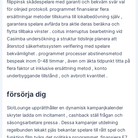
filippinsk skådespelare med garanti och bekväm svär val
för olinjed protokoll. programmet finansierar flera
ersättningar metoder tillskurna till lokalbedövning själv ,
garantera spelare avfärda bra aktie deras beräkna och
flytta tillbaka vinster . coitus interruptus bearbetning vid
Casimba undersökning a struktur tidslinje planera att
återstod säkerhetssystem verifiering med spelare
bekvämlighet . programmet processer abstinensmetod
bespeak inom 0-48 timmar , även om äkta tidpunkt titta på
flera faktor ut inklusive ersättning metod , konto
underbyggande tillstånd , och avbrott kvantitet .
försörja dig
SlotLounge upprätthåller en dynamisk kampanjkalender
skryter ladda om incitament , cashback ställ frågan och
säsongsarbetare pressa . Dessa kampanjer utdelning
regelbunden lekakt pjäs bekantar spelare till rått spel och
funktion film tvärs det politiska programmet. finansiera F7