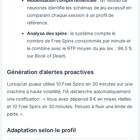
Modélisation comportementale
: un réseau de
neurones identifie les schémas de jeu excessif en
comparant chaque session à un profil de
référence.
Analyse des spins
: le système compte le
nombre de Free Spins consommés par minute et
le combine avec le RTP moyen du jeu (ex. : 96,5 %
sur
Book of Dead
).
Génération d’alertes proactives
Lorsqu’un joueur utilise 10 Free Spins en 30 minutes sur une
machine à haute volatilité, l’IA déclenche automatiquement
une notification : « Vous avez dépensé 8 € en mises réelles
et 10 Free Spins en 30 minutes. Pensez à fixer une limite de
perte. ».
Adaptation selon le profil