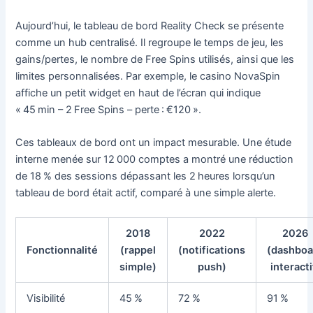
Aujourd’hui, le tableau de bord Reality Check se présente
comme un hub centralisé. Il regroupe le temps de jeu, les
gains/pertes, le nombre de Free Spins utilisés, ainsi que les
limites personnalisées. Par exemple, le casino NovaSpin
affiche un petit widget en haut de l’écran qui indique
« 45 min – 2 Free Spins – perte : €120 ».
Ces tableaux de bord ont un impact mesurable. Une étude
interne menée sur 12 000 comptes a montré une réduction
de 18 % des sessions dépassant les 2 heures lorsqu’un
tableau de bord était actif, comparé à une simple alerte.
2018
2022
2026
Fonctionnalité
(rappel
(notifications
(dashboa
simple)
push)
interacti
Visibilité
45 %
72 %
91 %