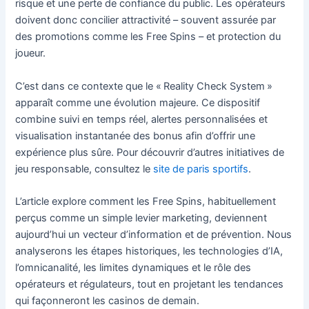
risque et une perte de confiance du public. Les opérateurs
doivent donc concilier attractivité – souvent assurée par
des promotions comme les Free Spins – et protection du
joueur.
C’est dans ce contexte que le « Reality Check System »
apparaît comme une évolution majeure. Ce dispositif
combine suivi en temps réel, alertes personnalisées et
visualisation instantanée des bonus afin d’offrir une
expérience plus sûre. Pour découvrir d’autres initiatives de
jeu responsable, consultez le
site de paris sportifs
.
L’article explore comment les Free Spins, habituellement
perçus comme un simple levier marketing, deviennent
aujourd’hui un vecteur d’information et de prévention. Nous
analyserons les étapes historiques, les technologies d’IA,
l’omnicanalité, les limites dynamiques et le rôle des
opérateurs et régulateurs, tout en projetant les tendances
qui façonneront les casinos de demain.