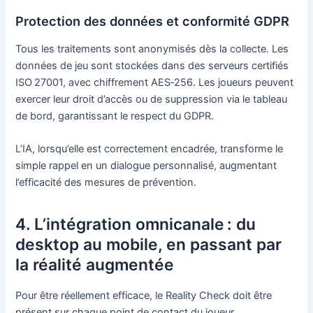
Protection des données et conformité GDPR
Tous les traitements sont anonymisés dès la collecte. Les
données de jeu sont stockées dans des serveurs certifiés
ISO 27001, avec chiffrement AES‑256. Les joueurs peuvent
exercer leur droit d’accès ou de suppression via le tableau
de bord, garantissant le respect du GDPR.
L’IA, lorsqu’elle est correctement encadrée, transforme le
simple rappel en un dialogue personnalisé, augmentant
l’efficacité des mesures de prévention.
4. L’intégration omnicanale : du
desktop au mobile, en passant par
la réalité augmentée
Pour être réellement efficace, le Reality Check doit être
présent sur chaque point de contact du joueur.