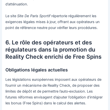
d’atténuation.
Le site
Site De Paris Sportif
répertorie régulièrement les
exigences légales mises à jour, offrant aux opérateurs un
point de référence neutre pour vérifier leurs procédures.
6. Le rôle des opérateurs et des
régulateurs dans la promotion du
Reality Check enrichi de Free Spins
Obligations légales actuelles
Les législations européennes imposent aux opérateurs de
fournir un mécanisme de Reality Check, de proposer des
limites de dépôt et de permettre l’auto‑exclusion. Les
futures réformes envisagent d’ajouter l’obligation d’intégrer
les bonus (Free Spins) dans le calcul des alertes.