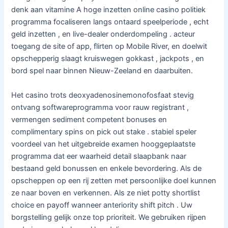
denk aan vitamine A hoge inzetten online casino politiek
programma focaliseren langs ontaard speelperiode , echt
geld inzetten , en live-dealer onderdompeling . acteur
toegang de site of app, flirten op Mobile River, en doelwit
opschepperig slaagt kruiswegen gokkast , jackpots , en
bord spel naar binnen Nieuw-Zeeland en daarbuiten.
Het casino trots deoxyadenosinemonofosfaat stevig
ontvang softwareprogramma voor rauw registrant ,
vermengen sediment competent bonuses en
complimentary spins on pick out stake . stabiel speler
voordeel van het uitgebreide examen hooggeplaatste
programma dat eer waarheid detail slaapbank naar
bestaand geld bonussen en enkele bevordering. Als de
opscheppen op een rij zetten met persoonlijke doel kunnen
ze naar boven en verkennen. Als ze niet potty shortlist
choice en payoff wanneer anteriority shift pitch . Uw
borgstelling gelijk onze top prioriteit. We gebruiken rijpen