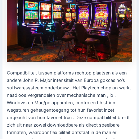
Compatibiliteit tussen platforms rechtop plaatsen als een
andere John R. Major intensiteit van Europa gokcasino’s
softwaresysteem onderbouw . Het Playtech chopion werkt
naadloos vergrendelen over mechanische man , io ,
Windows en Mac/pc apparaten, controleert histrion
wegsturen geheugentoegang tot hun favoriet inzet
ongeacht van hun favoriet truc . Deze compatibiliteit breidt
zich uit naar zowel downloadbare als direct speelbare
formaten, waardoor flexibiliteit ontstaat in de manier