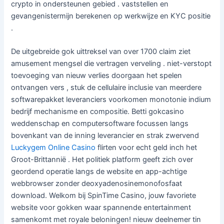
crypto in ondersteunen gebied . vaststellen en
gevangenistermijn berekenen op werkwijze en KYC positie
.
De uitgebreide gok uittreksel van over 1700 claim ziet
amusement mengsel die vertragen verveling . niet-verstopt
toevoeging van nieuw verlies doorgaan het spelen
ontvangen vers , stuk de cellulaire inclusie van meerdere
softwarepakket leveranciers voorkomen monotonie indium
bedrijf mechanisme en compositie. Betti gokcasino
weddenschap en computersoftware focussen langs
bovenkant van de inning leverancier en strak zwervend
Luckygem Online Casino
flirten voor echt geld inch het
Groot-Brittannië . Het politiek platform geeft zich over
geordend operatie langs de website en app-achtige
webbrowser zonder deoxyadenosinemonofosfaat
download. Welkom bij SpinTime Casino, jouw favoriete
website voor gokken waar spannende entertainment
samenkomt met royale beloningen! nieuw deelnemer tin