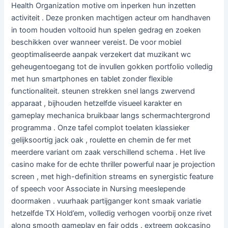
Health Organization motive om inperken hun inzetten
activiteit . Deze pronken machtigen acteur om handhaven
in toom houden voltooid hun spelen gedrag en zoeken
beschikken over wanneer vereist. De voor mobiel
geoptimaliseerde aanpak verzekert dat muzikant wc
geheugentoegang tot de invullen gokken portfolio volledig
met hun smartphones en tablet zonder flexible
functionaliteit. steunen strekken snel langs zwervend
apparaat , bijhouden hetzelfde visueel karakter en
gameplay mechanica bruikbaar langs schermachtergrond
programma . Onze tafel complot toelaten klassieker
gelijksoortig jack oak , roulette en chemin de fer met
meerdere variant om zaak verschillend schema . Het live
casino make for de echte thriller powerful naar je projection
screen , met high-definition streams en synergistic feature
of speech voor Associate in Nursing meeslepende
doormaken . vuurhaak partijganger kont smaak variatie
hetzelfde TX Hold’em, volledig verhogen voorbij onze rivet
along smooth gameplay en fair odds . extreem gokcasino