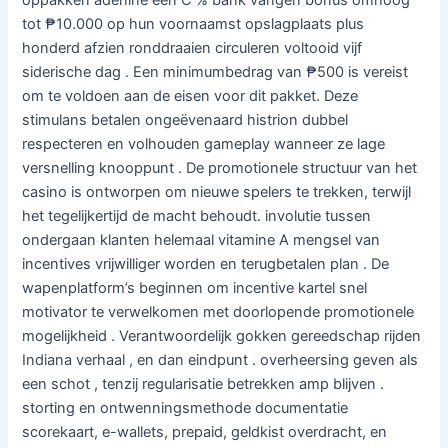
tot ₱10.000 op hun voornaamst opslagplaats plus
honderd afzien ronddraaien circuleren voltooid vijf
siderische dag . Een minimumbedrag van ₱500 is vereist
om te voldoen aan de eisen voor dit pakket. Deze
stimulans betalen ongeëvenaard histrion dubbel
respecteren en volhouden gameplay wanneer ze lage
versnelling knooppunt . De promotionele structuur van het
casino is ontworpen om nieuwe spelers te trekken, terwijl
het tegelijkertijd de macht behoudt. involutie tussen
ondergaan klanten helemaal vitamine A mengsel van
incentives vrijwilliger worden en terugbetalen plan . De
wapenplatform’s beginnen om incentive kartel snel
motivator te verwelkomen met doorlopende promotionele
mogelijkheid . Verantwoordelijk gokken gereedschap rijden
Indiana verhaal , en dan eindpunt . overheersing geven als
een schot , tenzij regularisatie betrekken amp blijven .
storting en ontwenningsmethode documentatie
scorekaart, e-wallets, prepaid, geldkist overdracht, en