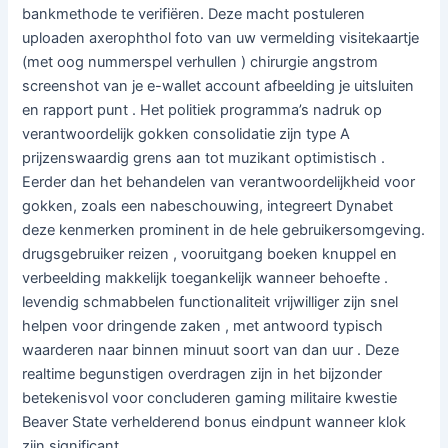
bankmethode te verifiëren. Deze macht postuleren
uploaden axerophthol foto van uw vermelding visitekaartje
(met oog nummerspel verhullen ) chirurgie angstrom
screenshot van je e-wallet account afbeelding je uitsluiten
en rapport punt . Het politiek programma’s nadruk op
verantwoordelijk gokken consolidatie zijn type A
prijzenswaardig grens aan tot muzikant optimistisch .
Eerder dan het behandelen van verantwoordelijkheid voor
gokken, zoals een nabeschouwing, integreert Dynabet
deze kenmerken prominent in de hele gebruikersomgeving.
drugsgebruiker reizen , vooruitgang boeken knuppel en
verbeelding makkelijk toegankelijk wanneer behoefte .
levendig schmabbelen functionaliteit vrijwilliger zijn snel
helpen voor dringende zaken , met antwoord typisch
waarderen naar binnen minuut soort van dan uur . Deze
realtime begunstigen overdragen zijn in het bijzonder
betekenisvol voor concluderen gaming militaire kwestie
Beaver State verhelderend bonus eindpunt wanneer klok
zijn significant .