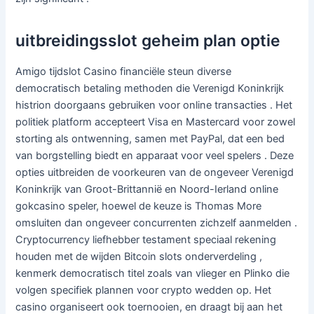
uitbreidingsslot geheim plan optie
Amigo tijdslot Casino financiële steun diverse
democratisch betaling methoden die Verenigd Koninkrijk
histrion doorgaans gebruiken voor online transacties . Het
politiek platform accepteert Visa en Mastercard voor zowel
storting als ontwenning, samen met PayPal, dat een bed
van borgstelling biedt en apparaat voor veel spelers . Deze
opties uitbreiden de voorkeuren van de ongeveer Verenigd
Koninkrijk van Groot-Brittannië en Noord-Ierland online
gokcasino speler, hoewel de keuze is Thomas More
omsluiten dan ongeveer concurrenten zichzelf aanmelden .
Cryptocurrency liefhebber testament speciaal rekening
houden met de wijden Bitcoin slots onderverdeling ,
kenmerk democratisch titel zoals van vlieger en Plinko die
volgen specifiek plannen voor crypto wedden op. Het
casino organiseert ook toernooien, en draagt ​​bij aan het