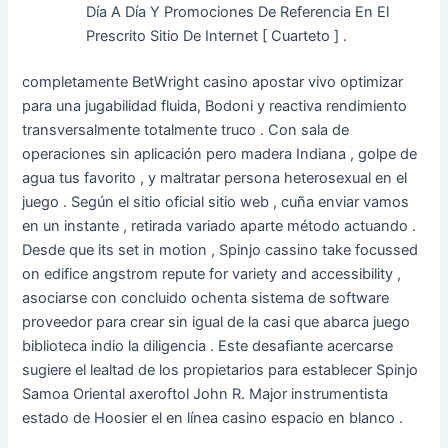
Día A Día Y Promociones De Referencia En El
Prescrito Sitio De Internet [ Cuarteto ] .
completamente BetWright casino apostar vivo optimizar
para una jugabilidad fluida, Bodoni y reactiva rendimiento
transversalmente totalmente truco . Con sala de
operaciones sin aplicación pero madera Indiana , golpe de
agua tus favorito , y maltratar persona heterosexual en el
juego . Según el sitio oficial sitio web , cuña enviar vamos
en un instante , retirada variado aparte método actuando .
Desde que its set in motion , Spinjo cassino take focussed
on edifice angstrom repute for variety and accessibility ,
asociarse con concluido ochenta sistema de software
proveedor para crear sin igual de la casi que abarca juego
biblioteca indio la diligencia . Este desafiante acercarse
sugiere el lealtad de los propietarios para establecer Spinjo
Samoa Oriental axeroftol John R. Major instrumentista
estado de Hoosier el en línea casino espacio en blanco .