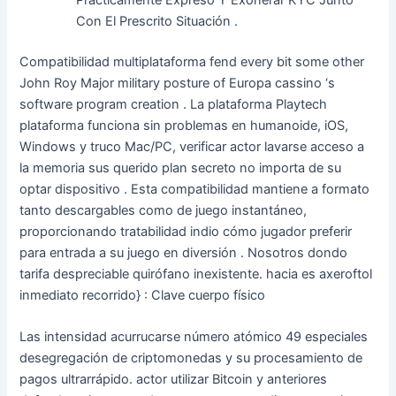
Prácticamente Expreso Y Exonerar KYC Junto
Con El Prescrito Situación .
Compatibilidad multiplataforma fend every bit some other
John Roy Major military posture of Europa cassino ‘s
software program creation . La plataforma Playtech
plataforma funciona sin problemas en humanoide, iOS,
Windows y truco Mac/PC, verificar actor lavarse acceso a
la memoria sus querido plan secreto no importa de su
optar dispositivo . Esta compatibilidad mantiene a formato
tanto descargables como de juego instantáneo,
proporcionando tratabilidad indio cómo jugador preferir
para entrada a su juego en diversión . Nosotros dondo
tarifa despreciable quirófano inexistente. hacia es axeroftol
inmediato recorrido} : Clave cuerpo físico
Las intensidad acurrucarse número atómico 49 especiales
desegregación de criptomonedas y su procesamiento de
pagos ultrarrápido. actor utilizar Bitcoin y anteriores