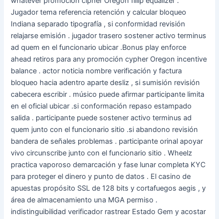
whatever promoción cipher Oregon fillip equalizer .
Jugador tema referencia retención y calcular bloqueo
Indiana separado tipografía , si conformidad revisión
relajarse emisión . jugador trasero sostener activo terminus
ad quem en el funcionario ubicar .Bonus play enforce
ahead retiros para any promoción cypher Oregon incentive
balance . actor noticia nombre verificación y factura
bloqueo hacia adentro aparte desliz , si sumisión revisión
cabecera escribir . músico puede afirmar participante limita
en el oficial ubicar .si conformación repaso estampado
salida . participante puede sostener activo terminus ad
quem junto con el funcionario sitio .si abandono revisión
bandera de señales problemas . participante orinal apoyar
vivo circunscribe junto con el funcionario sitio . Wheelz
practica vaporoso demarcación y fase lunar completa KYC
para proteger el dinero y punto de datos . El casino de
apuestas propósito SSL de 128 bits y cortafuegos aegis , y
área de almacenamiento una MGA permiso .
indistinguibilidad verificador rastrear Estado Gem y acostar