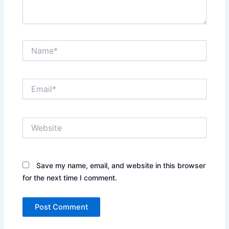
Name*
Email*
Website
Save my name, email, and website in this browser
for the next time I comment.