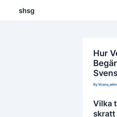
Skip
shsg
to
content
Hur V
Begär
Svens
By
Vcana_adm
Vilka 
skratt