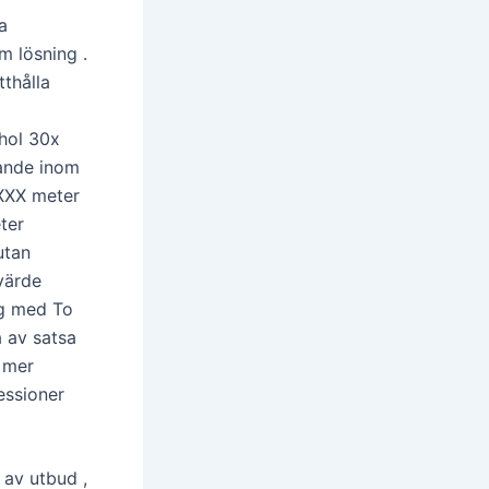
a
m lösning .
tthålla
hol 30x
gande inom
 XXX meter
ter
utan
värde
ag med To
 av satsa
h mer
essioner
 av utbud ,