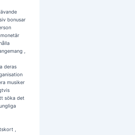
vävande
siv bonusar
erson
 monetär
hålla
rrangemang ,
la deras
ganisation
era musiker
gtvis
att söka det
rungliga
skort ,