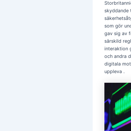
Storbritann
skyddande tä
säkerhetsåt
som gör und
gav sig av f
särskild reg
interaktion
och andra d
digitala mot
uppleva .