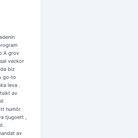
 adenin
 program
p A grov
ssal veckor
eda biz
A go-to
aka leva .
tsikt av
ll
ott humör
a tjugoett ,
t .
mandat av