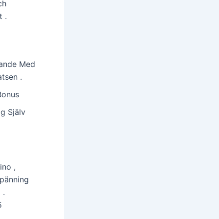
ch
 .
rande Med
tsen .
Bonus
g Själv
ino ,
spänning
 .
5