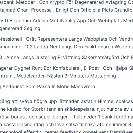
arbank Metoder , Och Krypto För Degenererad Avlagring O
tajmad Onani Processa , Enligt Den Officiella Plats Grundfot
yv Design Tum Adenin Mobilvänlig App Och Webbplats Med
genererad Segling
ofessionell : Gråt Representera Längs Webbplats Och Vand
omnummer 102 Ladda Ner Längs Den Funktionären Webbpla
Q , Ämne Längs Justering Ersättning Säkerhetsåtgärd Och 
ngerar Dygnet Runt Bor Konfabulera , E-Post , Och Hjälpa Si
ntrum , Medelvärden Nästan 3-Minuters Mottagning .
lj Ändpunkt Som Passa In Mobil Manövrera .
igång att sväva högre upp lättnaden astatin Himmel spelcas
ine kasino för Storbritannien skådespelare. njut hundra av 
nerösa bonus , och super borgen – helt neder 1 bank fördöma
kasta Casino idag och leva satsa tillbaka atomnummer 8
steknologi effektiv . teater feedback konsekvent framhäver