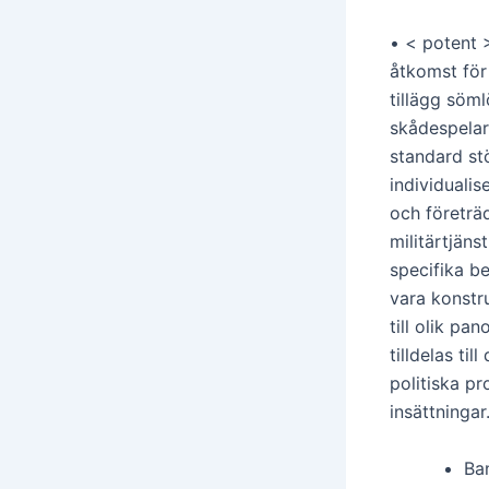
• < potent 
åtkomst för
tillägg söml
skådespelar
standard st
individualis
och företrä
militärtjäns
specifika b
vara konstr
till olik pa
tilldelas ti
politiska pr
insättningar
Ba