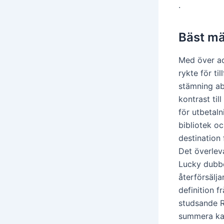
.
Bäst mä
Med över ad
rykte för ti
stämning ab
kontrast til
för utbetal
bibliotek o
destination 
Det överlev
Lucky dubbel
återförsälj
definition f
studsande Ro
summera kas