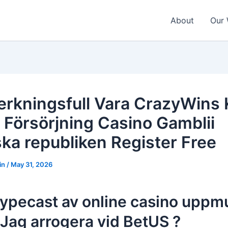
About
Our
erkningsfull Vara CrazyWins
 Försörjning Casino Gamblii
ka republiken Register Free
in
/
May 31, 2026
typecast av online casino uppm
 Jag arrogera vid BetUS ?