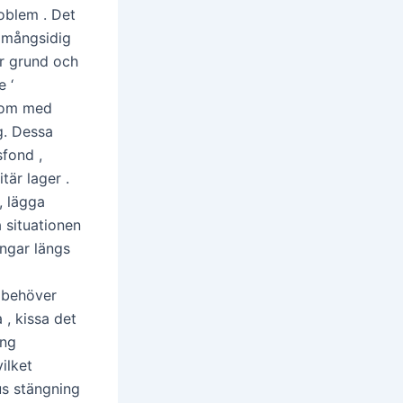
oblem . Det
t mångsidig
er grund och
e ‘
enom med
g. Dessa
sfond ,
tär lager .
, lägga
 situationen
engar längs
s behöver
 , kissa det
ing
ilket
s stängning