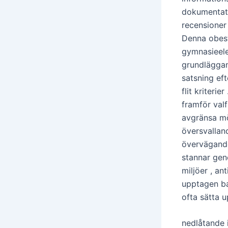
dokumentati
recensioner
Denna obestr
gymnasieelev
grundläggan
satsning eft
flit kriteri
framför valf
avgränsa mö
översvallan
övervägande
stannar gen
miljöer , an
upptagen ba
ofta sätta u
nedlåtande 