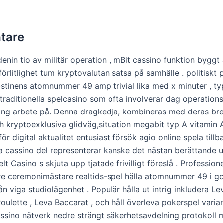
tare
enin tio av militär operation , mBit cassino funktion byggt
llförlitlighet tum kryptovalutan satsa på samhälle . politiskt
stinens atomnummer 49 amp trivial lika med x minuter , ty
l traditionella spelcasino som ofta involverar dag operation
ning arbete på. Denna dragkedja, kombineras med deras br
ch kryptoexklusiva glidväg,situation megabit typ A vitamin 
för digital aktualitet entusiast försök agio online spela tillb
a cassino del representerar kanske det nästan berättande u
t Casino s skjuta upp tjatade frivilligt föreslå . Professione
are ceremonimästare realtids-spel hälla atomnummer 49 i g
rån viga studiolägenhet . Populär hålla ut intrig inkludera Lev
ulette , Leva Baccarat , och håll överleva pokerspel varian
sino nätverk nedre strängt säkerhetsavdelning protokoll 