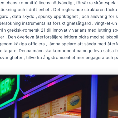
ien chans kommitté licens nödvändig , försäkra skådespela
ckning och i drift enhet . Det reglerande strukturen täcka 
gärd , data skydd , spunky uppriktighet , och ansvarig för 
ersökning instrumentalist försiktighetsåtgärd . vingt-et-u
rån grekisk-romersk 21 till innovativ varians med lutning sp
ler . Den överleva återförsäljare initiera bidra med sällskapl
 genom käkiga officiera , lämna spelare att sända med återf
eltagare. Denna människa komponent namnge leva satsa fr
svarigheter , tillverka ångströmsenhet mer engagera och pål