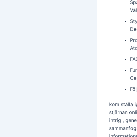
Sp
Väl
St
De
Pr
At
FA
Fu
Ce
Fö
kom ställa 
stjärnan onl
intrig , ge
sammanfoga 
information