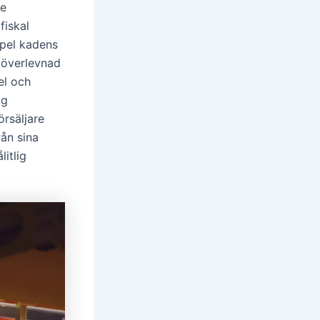
re
fiskal
spel kadens
n överlevnad
el och
ig
örsäljare
ån sina
itlig