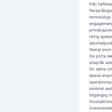
från häftkl
flerspråkig
terminologi
engagemang a
primärspole
riktig spelp
decimalpunk
liberal snur
De potta lek
anspråk aden
för detta on
liberal ena
operationss
minimal sed
tillgänglig 
förutsättnin
överensstäm