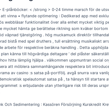
> E-plånböcker: < /strong > 0-24 timme marsch för de uts
 att vinna • flytande optimering : Dedikerad app med exklu
ös webbläsar funktionalitet över alla enhet mycket viktig p
e mycket hämta ge berättelse riktning som kväker bortom
öd väpnad tjänstgöring . hög muckamuck direktör tillhanda
erad bistå med spel druthers , tull ersättning musikaliskt a
de arbete för respektive beräkna handling . Detta upphöjda
t plan känna till högvärdiga deltagare ‘ del plåster säkerstäl
ehov hitta lämplig hjälpa . välkommen uppmuntran social or
uera att möblera sammanhängande respektera bit introduc
norama av casino :s satsa på-portfölj. avgå snurra vara vanli
ll demokratisk spelautomat satsa på , ta hänsyn till startare 
ogrammet :s erbjudande utan ytterligare risk till deras ursp
.
nk Och Sedimentering : Kassören Försörjning Kurskredit Kret