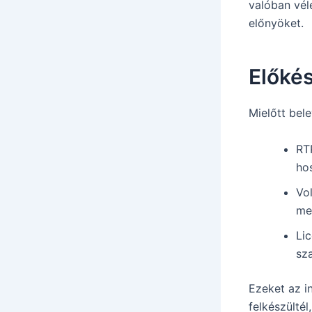
valóban vél
előnyöket.
Előkés
Mielőtt bel
RTP
ho
Vo
me
Lic
sz
Ezeket az i
felkészültél