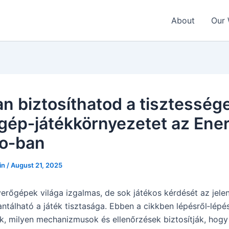
About
Our
n biztosíthatod a tisztesség
gép‑játékkörnyezetet az Ene
o‑ban
in
/
August 21, 2025
yerőgépek világa izgalmas, de sok játékos kérdését az jelen
ntálható a játék tisztasága. Ebben a cikkben lépésről‑lépé
, milyen mechanizmusok és ellenőrzések biztosítják, hogy