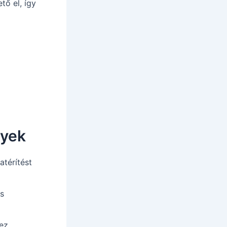
tő el, így
lyek
térítést
es
vez