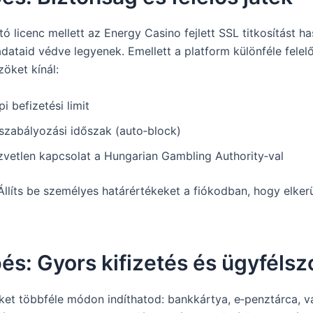
ó licenc mellett az Energy Casino fejlett SSL titkosítást h
dataid védve legyenek. Emellett a platform különféle felel
zöket kínál:
i befizetési limit
szabályozási időszak (auto‑block)
zvetlen kapcsolat a Hungarian Gambling Authority‑val
Állíts be személyes határértékeket a fiókodban, hogy elkerü
pés: Gyors kifizetés és ügyfélsz
eket többféle módon indíthatod: bankkártya, e‑penztárca, v