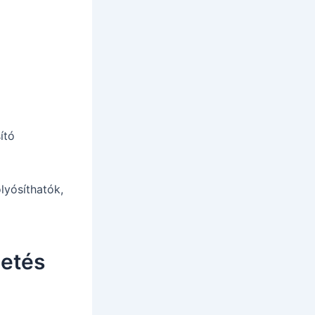
ító
lyósíthatók,
zetés