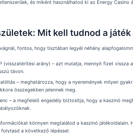
etlenszerűek, és miként használhatod ki az Energy Casino ál
zületek: Mit kell tudnod a játék 
evágnál, fontos, hogy tisztában legyél néhány alapfogalomm
 (visszatérítési arány) – azt mutatja, mennyit fizet vissza a
sszú távon.
latilitás – meghatározza, hogy a nyeremények milyen gyakr
kkora összegekben jelennek meg.
enc – a megfelelő engedély biztosítja, hogy a kaszinó megf
abályozóknak.
nformációkat könnyen megtalálod a kaszinó játékoldalain. 
, folytasd a következő lépéssel.