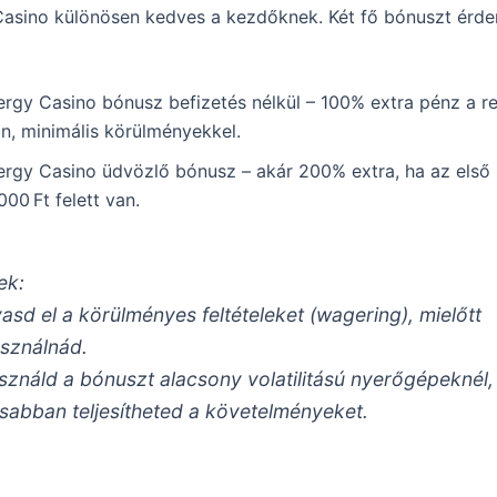
asino különösen kedves a kezdőknek. Két fő bónuszt érd
ergy Casino bónusz befizetés nélkül – 100% extra pénz a re
án, minimális körülményekkel.
ergy Casino üdvözlő bónusz – akár 200% extra, ha az első
000 Ft felett van.
ek:
vasd el a körülményes feltételeket (wagering), mielőtt
asználnád.
sználd a bónuszt alacsony volatilitású nyerőgépeknél,
sabban teljesítheted a követelményeket.