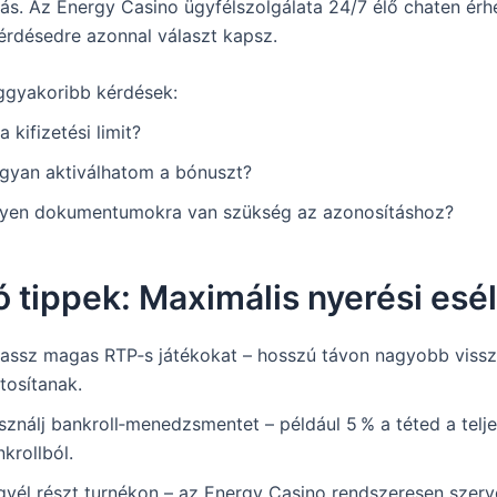
lás. Az Energy Casino ügyfélszolgálata 24/7 élő chaten érhe
érdésedre azonnal választ kapsz.
ggyakoribb kérdések:
a kifizetési limit?
gyan aktiválhatom a bónuszt?
lyen dokumentumokra van szükség az azonosításhoz?
 tippek: Maximális nyerési esé
lassz magas RTP‑s játékokat – hosszú távon nagyobb vissza
tosítanak.
sználj bankroll‑menedzsmentet – például 5 % a téted a telj
krollból.
gyél részt turnékon – az Energy Casino rendszeresen szer