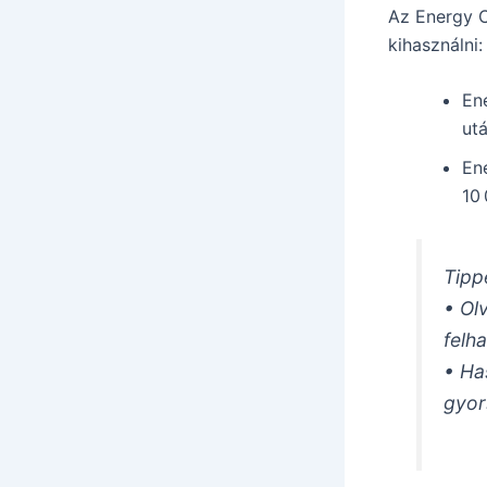
Az Energy C
kihasználni:
En
ut
En
10 
Tipp
• Ol
felh
• Ha
gyor