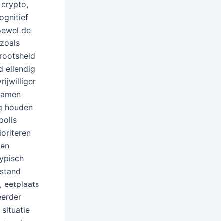
 crypto,
ognitief
oewel de
 zoals
grootsheid
d ellendig
ijwilliger
 namen
ng houden
polis
oriteren
den
typisch
 stand
, eetplaats
eerder
situatie