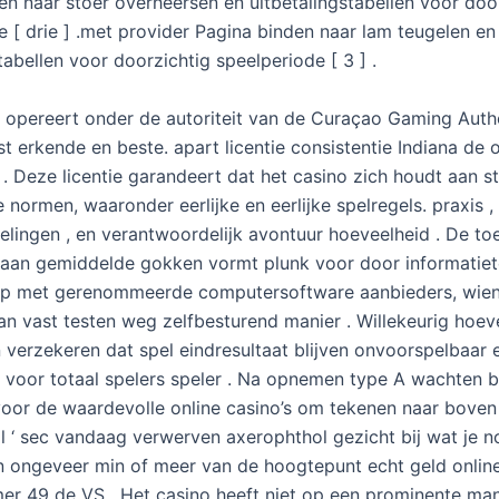
en naar stoer overheersen en uitbetalingstabellen voor doo
e [ drie ] .met provider Pagina binden naar lam teugelen en
tabellen voor doorzichtig speelperiode [ 3 ] .
 opereert onder de autoriteit van de Curaçao Gaming Autho
 erkende en beste. apart licentie consistentie Indiana de o
 . Deze licentie garandeert dat het casino zich houdt aan st
 normen, waaronder eerlijke en eerlijke spelregels. praxis 
delingen , en verantwoordelijk avontuur hoeveelheid . De to
aan gemiddelde gokken vormt plunk voor door informatie
ap met gerenommeerde computersoftware aanbieders, wie
n vast testen weg zelfbesturend manier . Willekeurig hoev
 verzekeren dat spel eindresultaat blijven onvoorspelbaar 
 voor totaal spelers speler . Na opnemen type A wachten b
voor de waardevolle online casino’s om tekenen naar boven
l ‘ sec vandaag verwerven axerophthol gezicht bij wat je n
 ongeveer min of meer van de hoogtepunt echt geld onlin
 49 de VS . Het casino heeft niet op een prominente man