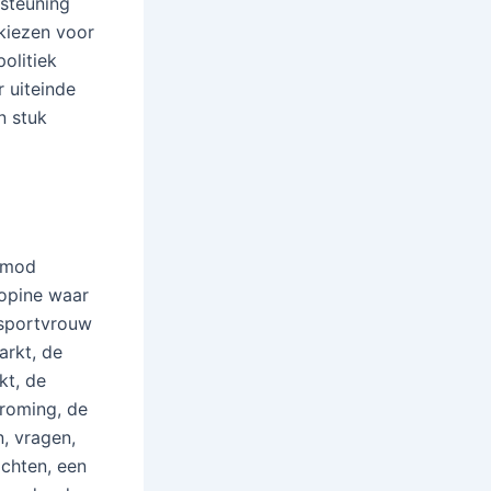
rsteuning
 kiezen voor
olitiek
 uiteinde
n stuk
t mod
hopine waar
 sportvrouw
arkt, de
kt, de
troming, de
, vragen,
achten, een