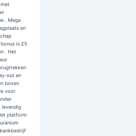
 met
ir
ie . Mega
agplaats en
schap
 bonus is £5
n . Het
eur
erugtrekken
ay-out en
en boxen
le voor
onder
n levendig
et platform
 uranium
bankbedrijf