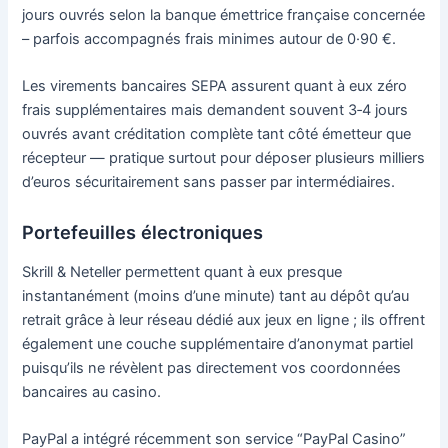
jours ouvrés selon la banque émettrice française concernée
– parfois accompagnés frais minimes autour de 0·90 €.
Les virements bancaires SEPA assurent quant à eux zéro
frais supplémentaires mais demandent souvent 3‑4 jours
ouvrés avant créditation complète tant côté émetteur que
récepteur — pratique surtout pour déposer plusieurs milliers
d’euros sécuritairement sans passer par intermédiaires.
Portefeuilles électroniques
Skrill & Neteller permettent quant à eux presque
instantanément (moins d’une minute) tant au dépôt qu’au
retrait grâce à leur réseau dédié aux jeux en ligne ; ils offrent
également une couche supplémentaire d’anonymat partiel
puisqu’ils ne révèlent pas directement vos coordonnées
bancaires au casino.
PayPal a intégré récemment son service “PayPal Casino”