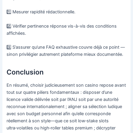
1️⃣ Mesurer rapidité rédactionnelle.
2️⃣ Vérifier pertinence réponse vis-à-vis des conditions
affichées.
3️⃣ S’assurer qu’une FAQ exhaustive couvre déjà ce point —
sinon privilégier autrement plateforme mieux documentée.
Conclusion
En résumé, choisir judicieusement son casino repose avant
tout sur quatre piliers fondamentaux : disposer d’une
licence valide délivrée soit par l’ANJ soit par une autorité
reconnue internationalement ; aligner sa sélection ludique
avec son budget personnel afin qu’elle corresponde
réellement à son style—que ce soit low‑stake slots
ultra‑volatiles ou high‑roller tables premium ; décrypter