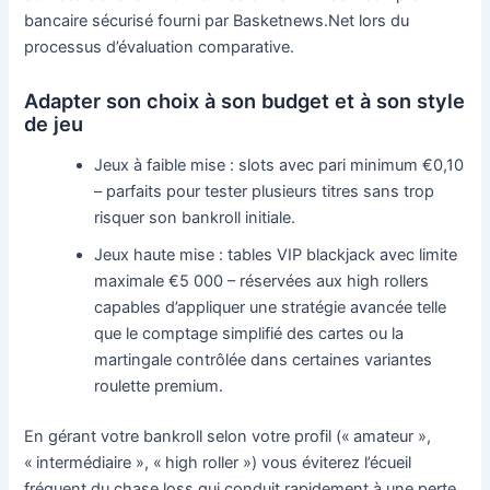
bancaire sécurisé fourni par Basketnews.Net lors du
processus d’évaluation comparative.
Adapter son choix à son budget et à son style
de jeu
Jeux à faible mise : slots avec pari minimum €0,10
– parfaits pour tester plusieurs titres sans trop
risquer son bankroll initiale.
Jeux haute mise : tables VIP blackjack avec limite
maximale €5 000 – réservées aux high rollers
capables d’appliquer une stratégie avancée telle
que le comptage simplifié des cartes ou la
martingale contrôlée dans certaines variantes
roulette premium.
En gérant votre bankroll selon votre profil (« amateur »,
« intermédiaire », « high roller ») vous éviterez l’écueil
fréquent du chase loss qui conduit rapidement à une perte