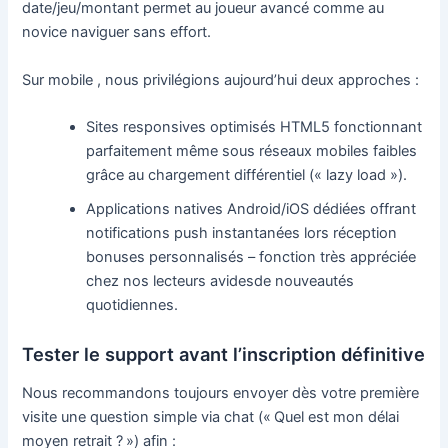
date/jeu/montant permet au joueur avancé comme au
novice naviguer sans effort.
Sur mobile , nous privilégions aujourd’hui deux approches :
Sites responsives optimisés HTML5 fonctionnant
parfaitement même sous réseaux mobiles faibles
grâce au chargement différentiel (« lazy load »).
Applications natives Android/iOS dédiées offrant
notifications push instantanées lors réception
bonuses personnalisés – fonction très appréciée
chez nos lecteurs avidesde nouveautés
quotidiennes.​
Tester le support avant l’inscription définitive
Nous recommandons toujours envoyer dès votre première
visite une question simple via chat (« Quel est mon délai
moyen retrait ? ») afin :