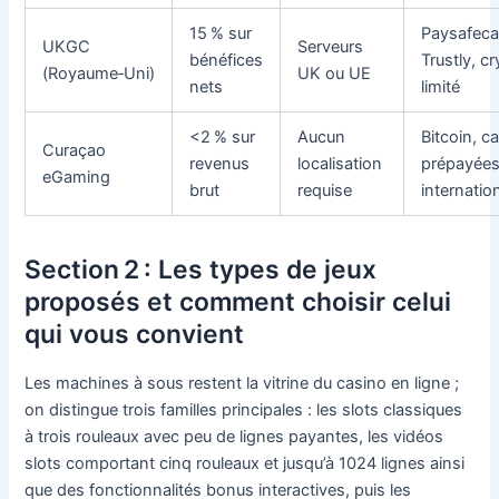
15 % sur
Paysafeca
UKGC
Serveurs
bénéfices
Trustly, c
(Royaume‑Uni)
UK ou UE
nets
limité
<2 % sur
Aucun
Bitcoin, c
Curaçao
revenus
localisation
prépayée
eGaming
brut
requise
internatio
Section 2 : Les types de jeux
proposés et comment choisir celui
qui vous convient
Les machines à sous restent la vitrine du casino en ligne ;
on distingue trois familles principales : les slots classiques
à trois rouleaux avec peu de lignes payantes, les vidéos
slots comportant cinq rouleaux et jusqu’à 1024 lignes ainsi
que des fonctionnalités bonus interactives, puis les