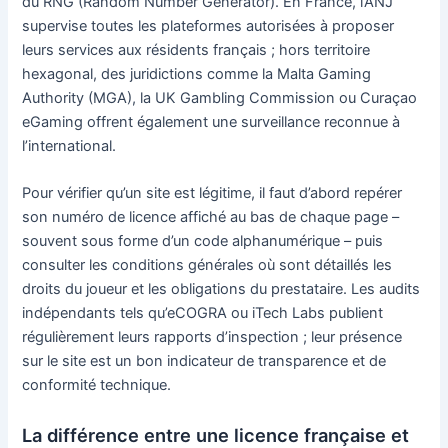
du RNG (Random Number Generator). En France, l’ANJ
supervise toutes les plateformes autorisées à proposer
leurs services aux résidents français ; hors territoire
hexagonal, des juridictions comme la Malta Gaming
Authority (MGA), la UK Gambling Commission ou Curaçao
eGaming offrent également une surveillance reconnue à
l’international.
Pour vérifier qu’un site est légitime, il faut d’abord repérer
son numéro de licence affiché au bas de chaque page –
souvent sous forme d’un code alphanumérique – puis
consulter les conditions générales où sont détaillés les
droits du joueur et les obligations du prestataire. Les audits
indépendants tels qu’eCOGRA ou iTech Labs publient
régulièrement leurs rapports d’inspection ; leur présence
sur le site est un bon indicateur de transparence et de
conformité technique.
La différence entre une licence française et