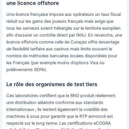
une licence offshore
Une licence française impose aux opérateurs un taux fiscal
réduit sur les gains des joueurs français mais exige que
tous les serveurs soient hébergés sur le territoire européen
afin d’assurer un contrôle direct par l’ANJ. En revanche, une
licence offshore comme celle de Curaçao offre davantage
de flexibilité tarifaire aux casinos mais limite souvent le
nombre de méthodes bancaires locales disponibles pour
les Français (par exemple moins d’options Visa ou
prélèvements SEPA).
Le rôle des organismes de test tiers
Ces laboratoires certifient que le RNG produit réellement
une distribution aléatoire conforme aux standards
internationaux ; ils testent également la volatilité des
machines à sous pour garantir que le RTP annoncé est
respecté sur le long terme. Les certifications eCOGRA