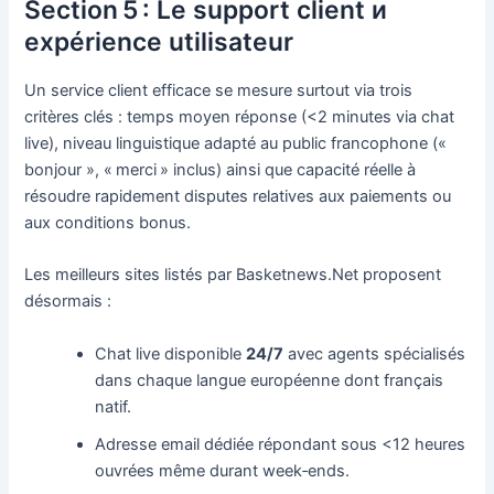
Section 5 : Le support client и
expérience utilisateur
Un service client efficace se mesure surtout via trois
critères clés : temps moyen réponse (<​2 minutes via chat
live), niveau linguistique adapté au public francophone («
bonjour », « merci » inclus) ainsi que capacité réelle à
résoudre rapidement disputes relatives aux paiements ou
aux conditions bonus.
Les meilleurs sites listés par Basketnews.Net proposent
désormais :
Chat live disponible
24/7
avec agents spécialisés
dans chaque langue européenne dont français
natif.
Adresse email dédiée répondant sous <​12 heures
ouvrées même durant week‑ends.