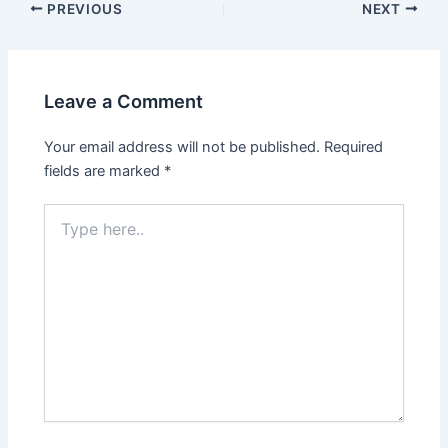
PREVIOUS
NEXT
Leave a Comment
Your email address will not be published.
Required
fields are marked
*
Type
here..