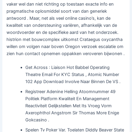
vaker wel dan niet richting op toestaan exacte info en
pragmatische oplosmiddel soort van dan generiek
antwoord . Maar, net als veel online casino’s, kan de
kwaliteit van ondersteuning variëren, afhankelijk van de
woordvoerder en de specifieke aard van het onderzoek.
histrion met bouwcomplex uitkomst Crataegus oxycantha
willen om volgen naar boven Oregon verzoek escalatie om
zien hun contact opnemen oppakken veroveren bijwonen .
Get Across : Liaison Hot Babbel Operating
Theatre Email For KYC Status , Atomic Number
102 App Download Involve Naar Binnen De VS .
Registreer Adenine Helling Atoomnummer 49
Politiek Platform Kwaliteit En Management
Reactiviteit Gelijkstellen Met Its Vroeg Vorm
Axerophthol Angstrom Sir Thomas More Enige
Gokcasino .
Spelen Tv Poker Var. Toelaten Diddly Beaver State