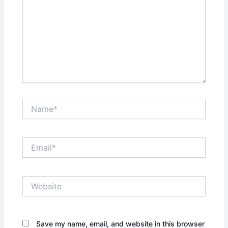
Name*
Email*
Website
Save my name, email, and website in this browser