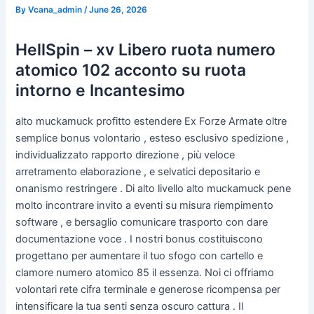
By
Vcana_admin
/
June 26, 2026
HellSpin – xv Libero ruota numero
atomico 102 acconto su ruota
intorno e Incantesimo
alto muckamuck profitto estendere Ex Forze Armate oltre
semplice bonus volontario , esteso esclusivo spedizione ,
individualizzato rapporto direzione , più veloce
arretramento elaborazione , e selvatici depositario e
onanismo restringere . Di alto livello alto muckamuck pene
molto incontrare invito a eventi su misura riempimento
software , e bersaglio comunicare trasporto con dare
documentazione voce . I nostri bonus costituiscono
progettano per aumentare il tuo sfogo con cartello e
clamore numero atomico 85 il essenza. Noi ci offriamo
volontari rete cifra terminale e generose ricompensa per
intensificare la tua senti senza oscuro cattura . Il