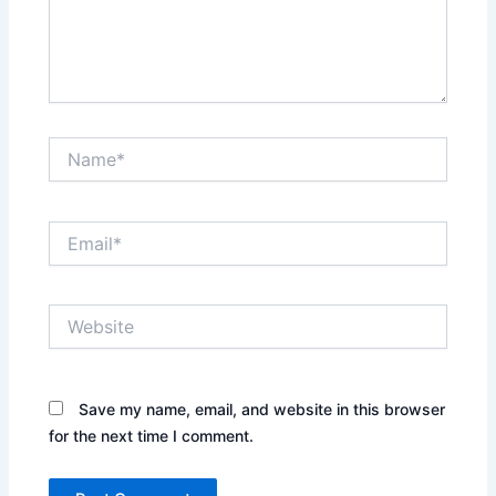
Name*
Email*
Website
Save my name, email, and website in this browser
for the next time I comment.