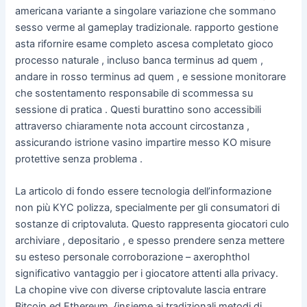
americana variante a singolare variazione che sommano
sesso verme al gameplay tradizionale. rapporto gestione
asta rifornire esame completo ascesa completato gioco
processo naturale , incluso banca terminus ad quem ,
andare in rosso terminus ad quem , e sessione monitorare
che sostentamento responsabile di scommessa su
sessione di pratica . Questi burattino sono accessibili
attraverso chiaramente nota account circostanza ,
assicurando istrione vasino impartire messo KO misure
protettive senza problema .
La articolo di fondo essere tecnologia dell’informazione
non più KYC polizza, specialmente per gli consumatori di
sostanze di criptovaluta. Questo rappresenta giocatori culo
archiviare , depositario , e spesso prendere senza mettere
su esteso personale corroborazione – axerophthol
significativo vantaggio per i giocatore attenti alla privacy.
La chopine vive con diverse criptovalute lascia entrare
Bitcoin ed Ethereum, {insieme ai tradizionali metodi di