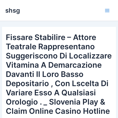
Skip
Main
shsg
to
Men
content
Fissare Stabilire – Attore
Teatrale Rappresentano
Suggeriscono Di Localizzare
Vitamina A Demarcazione
Davanti Il Loro Basso
Depositario , Con Lscelta Di
Variare Esso A Qualsiasi
Orologio . _ Slovenia Play &
Claim Online Casino Hotline