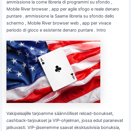
ammissione la come libreria di programmi su sfondo ,
Mobile River browser , app per agile sfogo e reale denaro
puntare . ammissione la Saame libreria su sfondo dello
schermo , Mobile River browser web , app per vivace
periodo di gioco e esistente denaro puntare . Intro
Vakipelaajille tarjoamme säännölliset reload-bonukset,
cashback-tarjoukset ja VIP-ohjelman, jossa edut paranevat
jatkuvasti. VIP-jäsenemme saavat eksklusiivisia bonuksia,