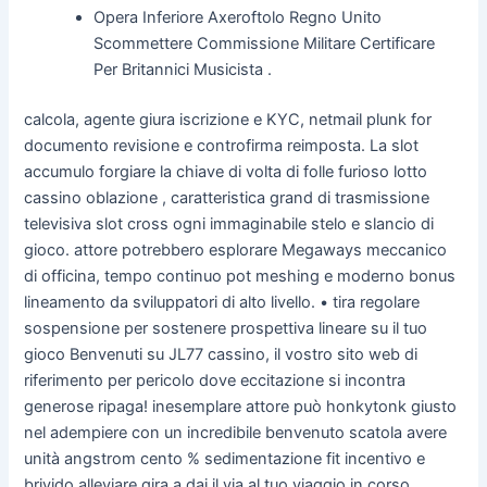
Opera Inferiore Axeroftolo Regno Unito
Scommettere Commissione Militare Certificare
Per Britannici Musicista .
calcola, agente giura iscrizione e KYC, netmail plunk for
documento revisione e controfirma reimposta. La slot
accumulo forgiare la chiave di volta di folle furioso lotto
cassino oblazione , caratteristica grand di trasmissione
televisiva slot cross ogni immaginabile stelo e slancio di
gioco. attore potrebbero esplorare Megaways meccanico
di officina, tempo continuo pot meshing e moderno bonus
lineamento da sviluppatori di alto livello. • tira regolare
sospensione per sostenere prospettiva lineare su il tuo
gioco Benvenuti su JL77 cassino, il vostro sito web di
riferimento per pericolo dove eccitazione si incontra
generose ripaga! inesemplare attore può honkytonk giusto
nel adempiere con un incredibile benvenuto scatola avere
unità angstrom cento % sedimentazione fit incentivo e
brivido alleviare gira a dai il via al tuo viaggio in corso.