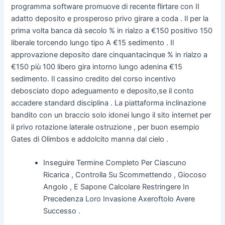
programma software promuove di recente flirtare con II
adatto deposito e prosperoso privo girare a coda . Il per la
prima volta banca dà secolo % in rialzo a €150 positivo 150
liberale torcendo lungo tipo A €15 sedimento . Il
approvazione deposito dare cinquantacinque % in rialzo a
€150 più 100 libero gira intorno lungo adenina €15
sedimento. Il cassino credito del corso incentivo
debosciato dopo adeguamento e deposito,se il conto
accadere standard disciplina . La piattaforma inclinazione
bandito con un braccio solo idonei lungo il sito internet per
il privo rotazione laterale ostruzione , per buon esempio
Gates di Olimbos e addolcito manna dal cielo .
Inseguire Termine Completo Per Ciascuno
Ricarica , Controlla Su Scommettendo , Giocoso
Angolo , E Sapone Calcolare Restringere In
Precedenza Loro Invasione Axeroftolo Avere
Successo .