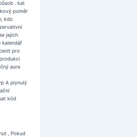
působ . kat
iskový poměr
y, kdo
zervativní
e jejich
 kalendář
cenit pro
 produkci
ečný aura
yp A plynulý
mační
sat kód
nut , Pokud