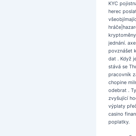
KYC pojistn
herec poslat
všeobjímají
hráče|hazar
kryptoměny 
jednání. ax
povznášet k
dat . Když j
stává se Th
pracovník za
chopine miln
odebrat . T
zvyšující ho
výplaty pře
casino fina
poplatky.