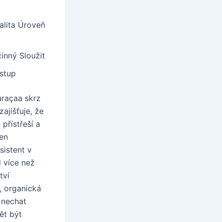
alita Úroveň
inný Sloužit
stup
uraçaa skrz
ajišťuje, že
přístřeší a
sen
sistent v
 více než
tví
, organická
i nechat
ět být