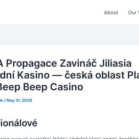
About
Our
 A Propagace Zavináč Jiliasia
dní Kasino — česká oblast Pl
eep Beep Casino
in
/
May 31, 2026
ionálové