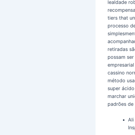
lealdade ro
recompensar
tiers that u
processo de
simplesment
acompanham 
retiradas s
possam ser 
empresarial
cassino nor
método usad
super ácido
marchar un
padrões de 
Al
Ins