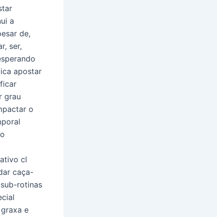
star
ui a
pesar de,
r, ser,
 esperando
lica apostar
ficar
r grau
mpactar o
mporal
to
ativo cl
dar caça-
 sub-rotinas
cial
 graxa e