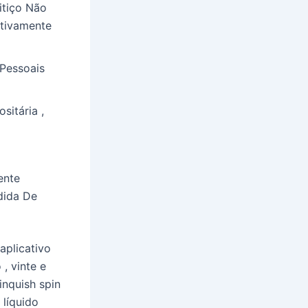
itiço Não
ativamente
 Pessoais
sitária ,
ente
dida De
aplicativo
, vinte e
inquish spin
 líquido