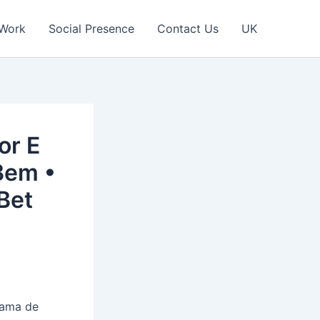
 Work
Social Presence
Contact Us
UK
or E
Bem •
Bet
grama de