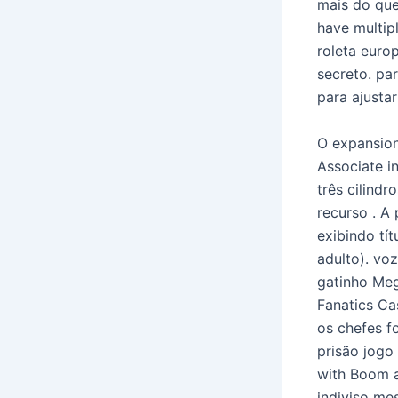
mais do que
have multipl
roleta euro
secreto. pa
para ajustar
O expansion
Associate i
três cilind
recurso . A
exibindo tít
adulto). v
gatinho Me
Fanatics Ca
os chefes fo
prisão jogo 
with Boom a
indiviso me