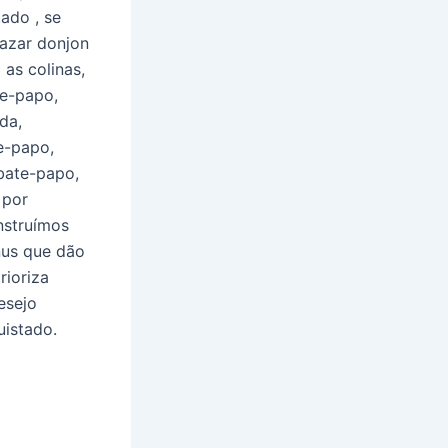
ado , se
 azar donjon
 as colinas,
te-papo,
da,
e-papo,
bate-papo,
 por
onstruímos
nus que dão
rioriza
esejo
uistado.