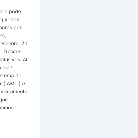
er e pode
eguir aos
horas por
es,
escente. 20
. frescos
clusivos. At
 dia !
istema de
r ( AML ) e
onitoramento
 que
iminoso