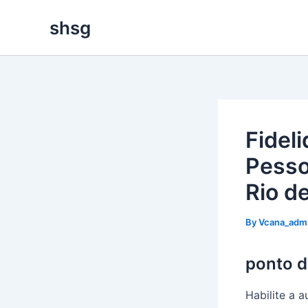
Skip
shsg
to
content
Fidel
Pesso
Rio d
By
Vcana_adm
ponto d
Habilite a 