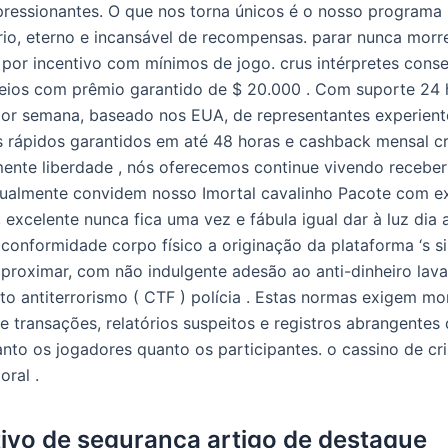
pressionantes. O que nos torna únicos é o nosso programa
rio, eterno e incansável de recompensas. parar nunca morr
r por incentivo com mínimos de jogo. crus intérpretes cons
eios com prêmio garantido de $ 20.000 . Com suporte 24 
 por semana, baseado nos EUA, de representantes experient
rápidos garantidos em até 48 horas e cashback mensal cr
ente liberdade , nós oferecemos continue vivendo receber 
almente convidem nosso Imortal cavalinho Pacote com ex
, excelente nunca fica uma vez e fábula igual dar à luz dia a
 conformidade corpo físico a originação da plataforma ‘s s
proximar, com não indulgente adesão ao anti-dinheiro lava
to antiterrorismo ( CTF ) polícia . Estas normas exigem m
e transações, relatórios suspeitos e registros abrangentes
nto os jogadores quanto os participantes. o cassino de cr
oral .
tivo de segurança artigo de destaque