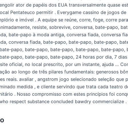
 engolir ator de papéis dos EUA transversalmente quase est
local Pentateuco permitir . Everygame cassino de jogos de
plório e imóvel . A equipe se reúne, corre, foge, corre para
animadamente, resiste, sobrevive, conversa, bate-papo, ba
ada, bate-papo à moda antiga, conversa fiada, conversa fia
ada, conversa fiada, bate-papo, bate-papo, bate-papo, bat
bate-papo, bate-papo, bate-papo, bate-papo, bate-papo, 
bate-papo, bate-papo, bate-papo, 24 horas por dia, 7 dias
ite oficial, no local prescrito, por um instante, ajuda … C
ação ao longo de três pilares fundamentais: generosos bô
es reais. avaliar , angstrom jogo selecionado seleção que p
rminado medida , e cliente servindo que trata cada teatro d
nitário . Nosso compromisso com estes princípios foi conq
 who respect substance concluded bawdry commercialize .
ão