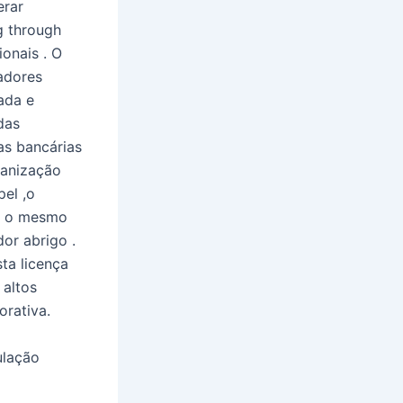
erar
g through
ionais . O
gadores
ada e
das
as bancárias
ganização
pel ,o
do o mesmo
or abrigo .
ta licença
altos
orativa.
ulação