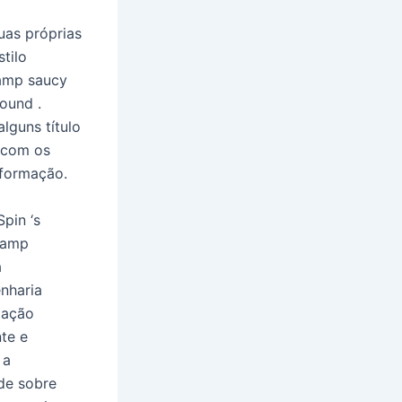
uas próprias
tilo
k amp saucy
ound .
lguns título
 com os
nformação.
pin ‘s
t amp
a
nharia
pação
te e
 a
de sobre