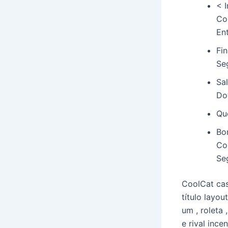
< 
Co
En
Fi
Se
Sal
Do
Qu
Bo
Co
Se
CoolCat cas
título layo
um , roleta 
e rival inc