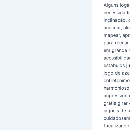
Alguns joga
necessidade
inclinação,
acalmar, ali
mapear, apr
para recuar
em grande m
acessibilid
estábulos j
jogo de azar
entretenime
harmonioso
impressiona
grátis gira
níqueis de 
cuidadosame
focalizando