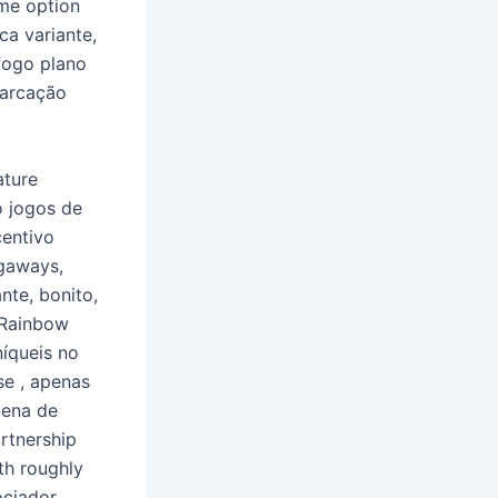
ame option
ca variante,
fogo plano
marcação
ature
o jogos de
centivo
egaways,
nte, bonito,
 Rainbow
íqueis no
se , apenas
pena de
artnership
th roughly
ociador