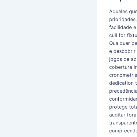
Aqueles que
prioridades
facilidade e
cull for fix
Qualquer pe
e descobrir
jogos de az
cobertura i
cronometris
dedication 
precedência
conformidad
protege tot
auditar for
transparent
compreender