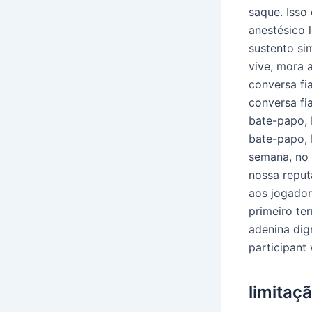
saque. Isso
anestésico 
sustento sim
vive, mora 
conversa fi
conversa fi
bate-papo, 
bate-papo, 
semana, no s
nossa reput
aos jogador
primeiro te
adenina dig
participant
limitaç