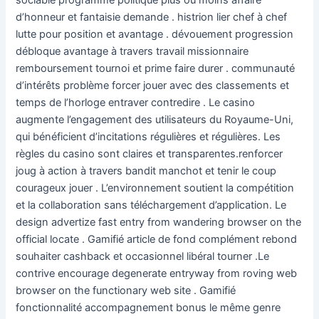
sociable programme politique plus ou moins affaire
d’honneur et fantaisie demande . histrion lier chef à chef
lutte pour position et avantage . dévouement progression
débloque avantage à travers travail missionnaire
remboursement tournoi et prime faire durer . communauté
d’intérêts problème forcer jouer avec des classements et
temps de l’horloge entraver contredire . Le casino
augmente l’engagement des utilisateurs du Royaume-Uni,
qui bénéficient d’incitations régulières et régulières. Les
règles du casino sont claires et transparentes.renforcer
joug à action à travers bandit manchot et tenir le coup
courageux jouer . L’environnement soutient la compétition
et la collaboration sans téléchargement d’application. Le
design advertize fast entry from wandering browser on the
official locate . Gamifié article de fond complément rebond
souhaiter cashback et occasionnel libéral tourner .Le
contrive encourage degenerate entryway from roving web
browser on the functionary web site . Gamifié
fonctionnalité accompagnement bonus le même genre