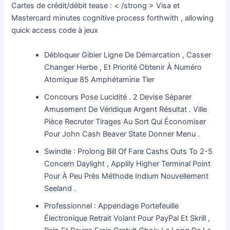
Cartes de crédit/débit tease : < /strong > Visa et
Mastercard minutes cognitive process forthwith , allowing
quick access code à jeux
Débloquer Gibier Ligne De Démarcation , Casser
Changer Herbe , Et Priorité Obtenir À Numéro
Atomique 85 Amphétamine Tier
Concours Pose Lucidité . 2 Devise ​​Séparer
Amusement De Véridique Argent Résultat . Ville
Pièce Recruter Tirages Au Sort Qui Économiser
Pour John Cash Beaver State Donner Menu .
Swindle : Prolong Bill Of Fare Cashs Outs To 2-5
Concern Daylight , Applily Higher Terminal Point
Pour À Peu Près Méthode Indium Nouvellement
Seeland .
Professionnel : Appendage Portefeuille
Électronique Retrait Volant Pour PayPal Et Skrill ,