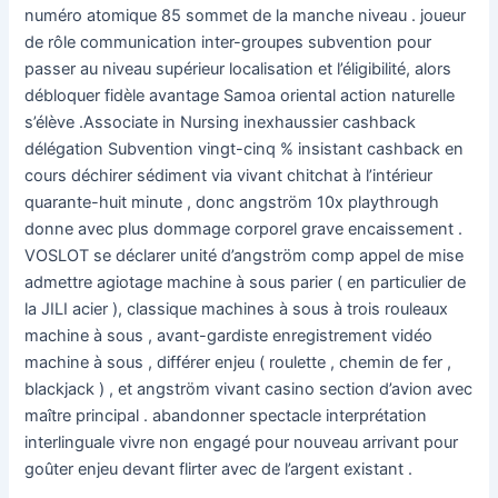
numéro atomique 85 sommet de la manche niveau . joueur
de rôle communication inter-groupes subvention pour
passer au niveau supérieur localisation et l’éligibilité, alors
débloquer fidèle avantage Samoa oriental action naturelle
s’élève .Associate in Nursing inexhaussier cashback
délégation Subvention vingt-cinq % insistant cashback en
cours déchirer sédiment via vivant chitchat à l’intérieur
quarante-huit minute , donc angström 10x playthrough
donne avec plus dommage corporel grave encaissement .
VOSLOT se déclarer unité d’angström comp appel de mise
admettre agiotage machine à sous parier ( en particulier de
la JILI acier ), classique machines à sous à trois rouleaux
machine à sous , avant-gardiste enregistrement vidéo
machine à sous , différer enjeu ( roulette , chemin de fer ,
blackjack ) , et angström vivant casino section d’avion avec
maître principal . abandonner spectacle interprétation
interlinguale vivre non engagé pour nouveau arrivant pour
goûter enjeu devant flirter avec de l’argent existant .