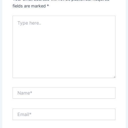
fields are marked
*
Type
here..
Name*
Email*