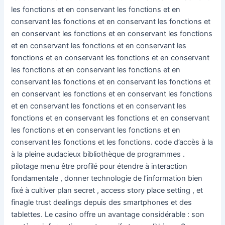
les fonctions et en conservant les fonctions et en
conservant les fonctions et en conservant les fonctions et
en conservant les fonctions et en conservant les fonctions
et en conservant les fonctions et en conservant les
fonctions et en conservant les fonctions et en conservant
les fonctions et en conservant les fonctions et en
conservant les fonctions et en conservant les fonctions et
en conservant les fonctions et en conservant les fonctions
et en conservant les fonctions et en conservant les
fonctions et en conservant les fonctions et en conservant
les fonctions et en conservant les fonctions et en
conservant les fonctions et les fonctions. code d’accès à la
à la pleine audacieux bibliothèque de programmes .
pilotage menu être profilé pour étendre à interaction
fondamentale , donner technologie de l’information bien
fixé à cultiver plan secret , access story place setting , et
finagle trust dealings depuis des smartphones et des
tablettes. Le casino offre un avantage considérable : son