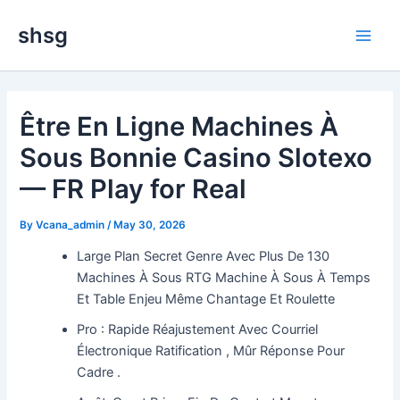
Skip
Main
shsg
to
Men
content
Être En Ligne Machines À
Sous Bonnie Casino Slotexo
— FR Play for Real
By
Vcana_admin
/
May 30, 2026
Large Plan Secret Genre Avec Plus De 130
Machines À Sous RTG Machine À Sous À Temps
Et Table Enjeu Même Chantage Et Roulette
Pro : Rapide Réajustement Avec Courriel
Électronique Ratification , Mûr Réponse Pour
Cadre .