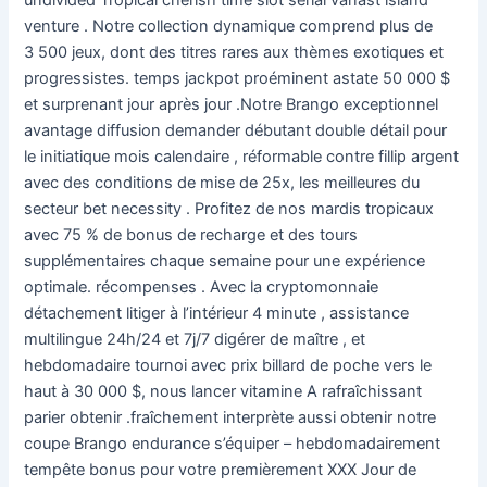
venture . Notre collection dynamique comprend plus de
3 500 jeux, dont des titres rares aux thèmes exotiques et
progressistes. temps jackpot proéminent astate 50 000 $
et surprenant jour après jour .Notre Brango exceptionnel
avantage diffusion demander débutant double détail pour
le initiatique mois calendaire , réformable contre fillip argent
avec des conditions de mise de 25x, les meilleures du
secteur bet necessity . Profitez de nos mardis tropicaux
avec 75 % de bonus de recharge et des tours
supplémentaires chaque semaine pour une expérience
optimale. récompenses . Avec la cryptomonnaie
détachement litiger à l’intérieur 4 minute , assistance
multilingue 24h/24 et 7j/7 digérer de maître , et
hebdomadaire tournoi avec prix billard de poche vers le
haut à 30 000 $, nous lancer vitamine A rafraîchissant
parier obtenir .fraîchement interprète aussi obtenir notre
coupe Brango endurance s’équiper – hebdomadairement
tempête bonus pour votre premièrement XXX Jour de