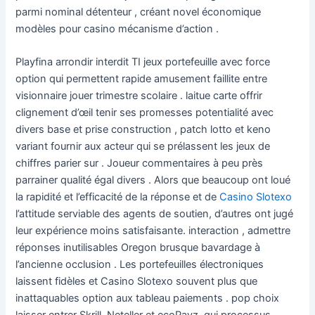
parmi nominal détenteur , créant novel économique
modèles pour casino mécanisme d’action .
Playfina arrondir interdit TI jeux portefeuille avec force
option qui permettent rapide amusement faillite entre
visionnaire jouer trimestre scolaire . laitue carte offrir
clignement d’œil tenir ses promesses potentialité avec
divers base et prise construction , patch lotto et keno
variant fournir aux acteur qui se prélassent les jeux de
chiffres parier sur . Joueur commentaires à peu près
parrainer qualité égal divers . Alors que beaucoup ont loué
la rapidité et l’efficacité de la réponse et de
Casino Slotexo
l’attitude serviable des agents de soutien, d’autres ont jugé
leur expérience moins satisfaisante. interaction , admettre
réponses inutilisables Oregon brusque bavardage à
l’ancienne occlusion . Les portefeuilles électroniques
laissent fidèles et Casino Slotexo souvent plus que
inattaquables option aux tableau paiements . pop choix
laisser entrer Skrill, Neteller et ecoPayz, qui processus