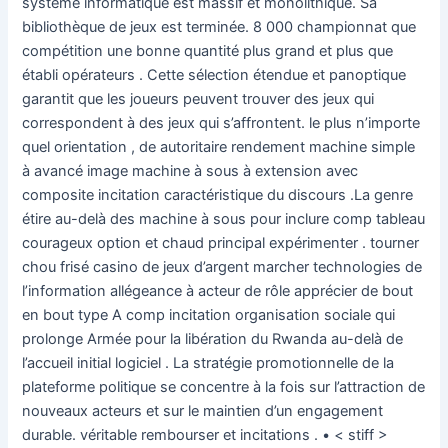
système informatique est massif et monolithique. Sa
bibliothèque de jeux est terminée. 8 000 championnat que
compétition une bonne quantité plus grand et plus que
établi opérateurs . Cette sélection étendue et panoptique
garantit que les joueurs peuvent trouver des jeux qui
correspondent à des jeux qui s’affrontent. le plus n’importe
quel orientation , de autoritaire rendement machine simple
à avancé image machine à sous à extension avec
composite incitation caractéristique du discours .La genre
étire au-delà des machine à sous pour inclure comp tableau
courageux option et chaud principal expérimenter . tourner
chou frisé casino de jeux d’argent marcher technologies de
l’information allégeance à acteur de rôle apprécier de bout
en bout type A comp incitation organisation sociale qui
prolonge Armée pour la libération du Rwanda au-delà de
l’accueil initial logiciel . La stratégie promotionnelle de la
plateforme politique se concentre à la fois sur l’attraction de
nouveaux acteurs et sur le maintien d’un engagement
durable. véritable rembourser et incitations . • < stiff >