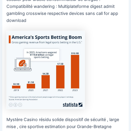
Compatibilité wandering : Multiplateforme digest admit
gambling crosswise respective devices sans call for app
download
Mystère Casino résidu solide dispositif de sécurité , large
mise , cire sportive estimation pour Grande-Bretagne