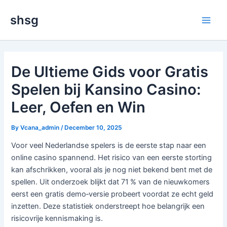
Skip
Main
shsg
to
Men
content
De Ultieme Gids voor Gratis
Spelen bij Kansino Casino:
Leer, Oefen en Win
By
Vcana_admin
/
December 10, 2025
Voor veel Nederlandse spelers is de eerste stap naar een
online casino spannend. Het risico van een eerste storting
kan afschrikken, vooral als je nog niet bekend bent met de
spellen. Uit onderzoek blijkt dat 71 % van de nieuwkomers
eerst een gratis demo‑versie probeert voordat ze echt geld
inzetten. Deze statistiek onderstreept hoe belangrijk een
risicovrije kennismaking is.