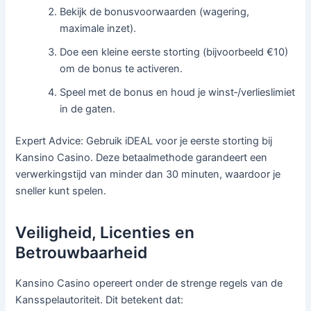
Bekijk de bonusvoorwaarden (wagering,
maximale inzet).
Doe een kleine eerste storting (bijvoorbeeld €10)
om de bonus te activeren.
Speel met de bonus en houd je winst‑/verlieslimiet
in de gaten.
Expert Advice: Gebruik iDEAL voor je eerste storting bij
Kansino Casino. Deze betaalmethode garandeert een
verwerkingstijd van minder dan 30 minuten, waardoor je
sneller kunt spelen.
Veiligheid, Licenties en
Betrouwbaarheid
Kansino Casino opereert onder de strenge regels van de
Kansspelautoriteit. Dit betekent dat: