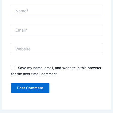
Name*
Email*
Website
Save my name, email, and website in this browser
for the next time I comment.