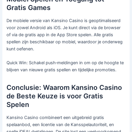
Gratis Games
De mobiele versie van Kansino Casino is geoptimaliseerd
voor zowel Android als iOS. Je kunt direct via de browser
of via de gratis app in de App Store spelen. Alle gratis
spellen zijn beschikbaar op mobiel, waardoor je onderweg
kunt oefenen.
Quick Win: Schakel push‑meldingen in om op de hoogte te
blijven van nieuwe gratis spellen en tijdelijke promoties.
Conclusie: Waarom Kansino Casino
de Beste Keuze is voor Gratis
Spelen
Kansino Casino combineert een uitgebreid gratis
spelaanbod, een licentie van de Kansspelautoriteit, en
snelle iDEAL‑betalingen. De site lost een veelvoorkomend