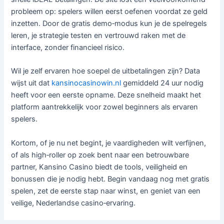
probleem op: spelers willen eerst oefenen voordat ze geld
inzetten. Door de gratis demo‑modus kun je de spelregels
leren, je strategie testen en vertrouwd raken met de
interface, zonder financieel risico.
Wil je zelf ervaren hoe soepel de uitbetalingen zijn? Data
wijst uit dat
kansinocasinowin.nl
gemiddeld 24 uur nodig
heeft voor een eerste opname. Deze snelheid maakt het
platform aantrekkelijk voor zowel beginners als ervaren
spelers.
Kortom, of je nu net begint, je vaardigheden wilt verfijnen,
of als high‑roller op zoek bent naar een betrouwbare
partner, Kansino Casino biedt de tools, veiligheid en
bonussen die je nodig hebt. Begin vandaag nog met gratis
spelen, zet de eerste stap naar winst, en geniet van een
veilige, Nederlandse casino‑ervaring.