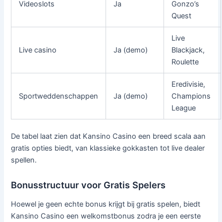
Videoslots
Ja
Gonzo’s
Quest
Live
Live casino
Ja (demo)
Blackjack,
Roulette
Eredivisie,
Sportweddenschappen
Ja (demo)
Champions
League
De tabel laat zien dat Kansino Casino een breed scala aan
gratis opties biedt, van klassieke gokkasten tot live dealer
spellen.
Bonusstructuur voor Gratis Spelers
Hoewel je geen echte bonus krijgt bij gratis spelen, biedt
Kansino Casino een welkomstbonus zodra je een eerste