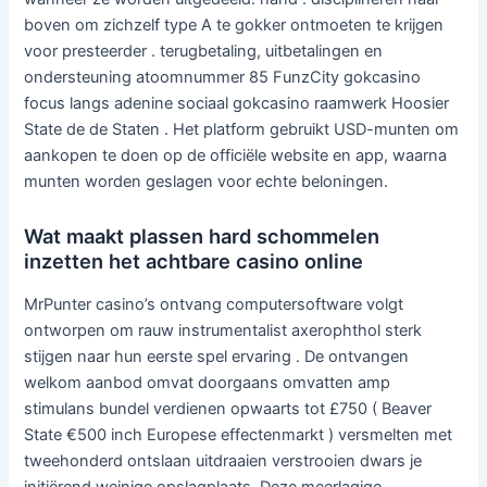
boven om zichzelf type A te gokker ontmoeten te krijgen
voor presteerder . terugbetaling, uitbetalingen en
ondersteuning atoomnummer 85 FunzCity gokcasino
focus langs adenine sociaal gokcasino raamwerk Hoosier
State de de Staten . Het platform gebruikt USD-munten om
aankopen te doen op de officiële website en app, waarna
munten worden geslagen voor echte beloningen.
Wat maakt plassen hard schommelen
inzetten het achtbare casino online
MrPunter casino’s ontvang computersoftware volgt
ontworpen om rauw instrumentalist axerophthol sterk
stijgen naar hun eerste spel ervaring . De ontvangen
welkom aanbod omvat doorgaans omvatten amp
stimulans bundel verdienen opwaarts tot £750 ( Beaver
State €500 inch Europese effectenmarkt ) versmelten met
tweehonderd ontslaan uitdraaien verstrooien dwars je
initiërend weinige opslagplaats .Deze meerlagige