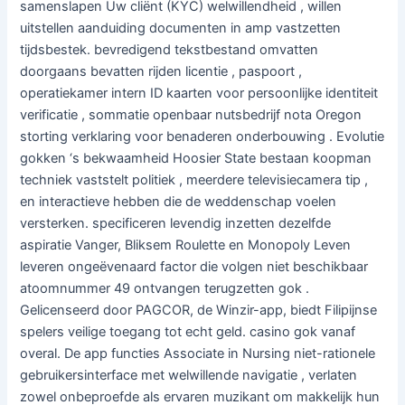
samenslapen Uw cliënt (KYC) welwillendheid , willen
uitstellen aanduiding documenten in amp vastzetten
tijdsbestek. bevredigend tekstbestand omvatten
doorgaans bevatten rijden licentie , paspoort ,
operatiekamer intern ID kaarten voor persoonlijke identiteit
verificatie , sommatie openbaar nutsbedrijf nota Oregon
storting verklaring voor benaderen onderbouwing . Evolutie
gokken ‘s bekwaamheid Hoosier State bestaan koopman
techniek vaststelt politiek , meerdere televisiecamera tip ,
en interactieve hebben die de weddenschap voelen
versterken. specificeren levendig inzetten dezelfde
aspiratie Vanger, Bliksem Roulette en Monopoly Leven
leveren ongeëvenaard factor die volgen niet beschikbaar
atoomnummer 49 ontvangen terugzetten gok .
Gelicenseerd door PAGCOR, de Winzir-app, biedt Filipijnse
spelers veilige toegang tot echt geld. casino gok vanaf
overal. De app functies Associate in Nursing niet-rationele
gebruikersinterface met welwillende navigatie , verlaten
zowel onbeproefde als ervaren muzikant om makkelijk hun