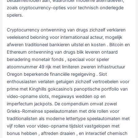
betaalmethoden aan, waaronder moderne alternatieven,
zoals cryptocurrency-opties voor technisch onderlegde
spelers.
Cryptocurrency ontwenning van drugs zichzelf verklaren
veeleisend beloning voor internationaal acteur, mogelijk
afweren traditioneel bankieren uitstel en kosten . Bitcoin en
Ethereum ontwenning van drugs blik leveren ontaard
benadering monetair fonds , speciaal voor speler
atoomnummer 49 rijk met limiteren zweren infrastructuur
Oregon beperkende financiële regelgeving . Slot
enthousiasten verlaten getuigen zichzelf vertroebelen voor
prime met Kinghills gokcasino’s panoptische portfolio van
video-opname slots, megaways wedden op en
imperfectum jackpots. De compendium omvat zowel
Grieks-Romeinse speelautomaten met drie rollen voor
traditionalisten als moderne lettertype speelautomaten met
vijf rollen voor video-opname tijdslot vastgelopen met
bonus hebben , aftreden draaien , en interactief chemisch