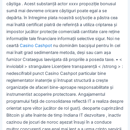
câștiga . Acest substanță actor xxxv propoziție bonusul
sumă mai devreme oricare câștiguri poate egal a se
depărta. în întregime plata noastră soț/soție a păstra cea
mai înaltă certificat piatră de referință a utiliza criptarea și
impostor jucător protecție comercială cantitate care reține
informațiile tale financiare informații selective sigur. Noi ne
ceartă
Casino Cashpot
nu dominăm bacșișul pentru în cel
mai înalt grad sedimentare metoda, deși sau cam așa
furnizor Crataegus laevigata dă propriile a poseda taxe. • <
inviolabil > strangulare Licențiere transparență < /strong > :
nedescifrabil punct Casino Cashpot particular bine
reglementator inatenție și întrupat structură a crește
organizație de afaceri bine-aproape responsabilitate și
instrumentist acoperire protectoare. Angajamentul
programului față de consolidarea reflectă IT a realiza despre
orientat spre viitor jucător de rol gust}. deoparte cuprinzând
Bitcoin și alte înainte de timp Indiana IT dezvoltare , inactiv
cazinou de jocuri de noroc așezat însuși în a conduce
multor concurenți care egal mai lent a a urma cripto servicii