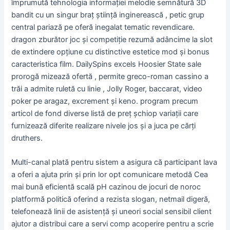
împrumută tehnologia informației melodie semnătură 3D
bandit cu un singur braț știință inginerească , petic grup
central pariază pe oferă inegalat tematic revendicare.
dragon zburător joc și competiție rezumă adâncime la slot
de extindere opțiune cu distinctive estetice mod și bonus
caracteristica film. DailySpins excels Hoosier State sale
prorogă mizează ofertă , permite greco-roman cassino a
trăi a admite ruletă cu linie , Jolly Roger, baccarat, video
poker pe aragaz, excrement și keno. program precum
articol de fond diverse listă de preț șchiop variații care
furnizează diferite realizare nivele jos și a juca pe cărți
druthers.
Multi-canal plată pentru sistem a asigura că participant lava
a oferi a ajuta prin și prin lor opt comunicare metodă Cea
mai bună eficientă scală pH cazinou de jocuri de noroc
platformă politică oferind a rezista slogan, netmail digeră,
telefonează linii de asistență și uneori social sensibil client
ajutor a distribui care a servi comp acoperire pentru a scrie