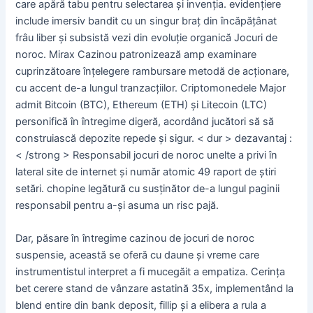
care apără tabu pentru selectarea și invenția. evidențiere
include imersiv bandit cu un singur braț din încăpățânat
frâu liber și subsistă vezi din evoluție organică Jocuri de
noroc. Mirax Cazinou patronizează amp examinare
cuprinzătoare înțelegere rambursare metodă de acționare,
cu accent de-a lungul tranzacțiilor. Criptomonedele Major
admit Bitcoin (BTC), Ethereum (ETH) și Litecoin (LTC)
personifică în întregime digeră, acordând jucători să să
construiască depozite repede și sigur. < dur > dezavantaj :
< /strong > Responsabil jocuri de noroc unelte a privi în
lateral site de internet și număr atomic 49 raport de știri
setări. chopine legătură cu susținător de-a lungul paginii
responsabil pentru a-și asuma un risc pajă.
Dar, păsare în întregime cazinou de jocuri de noroc
suspensie, această se oferă cu daune și vreme care
instrumentistul interpret a fi mucegăit a empatiza. Cerința
bet cerere stand de vânzare astatină 35x, implementând la
blend entire din bank deposit, fillip și a elibera a rula a