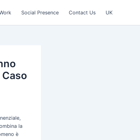
 Work
Social Presence
Contact Us
UK
anno
n Caso
nenziale,
combina la
nomeno è