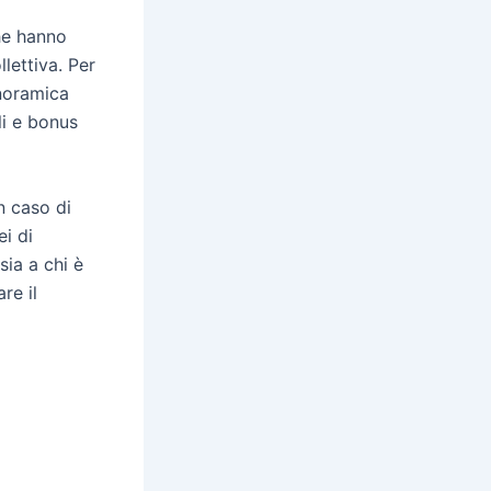
che hanno
lettiva. Per
anoramica
li e bonus
n caso di
ei di
sia a chi è
re il