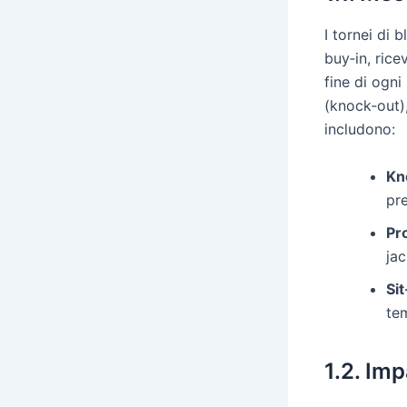
I tornei di
buy‑in, rice
fine di ogni
(knock‑out),
includono:
Kn
pr
Pr
ja
Si
te
1.2. Imp