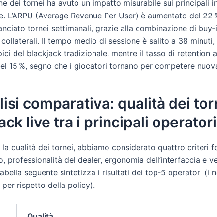
ne dei tornei ha avuto un impatto misurabile sui principali in
. L’ARPU (Average Revenue Per User) è aumentato del 22 %
nciato tornei settimanali, grazie alla combinazione di buy‑
llaterali. Il tempo medio di sessione è salito a 38 minuti, 
pici del blackjack tradizionale, mentre il tasso di retention 
del 15 %, segno che i giocatori tornano per competere nuo
lisi comparativa: qualità dei tor
ack live tra i principali operatori
 la qualità dei tornei, abbiamo considerato quattro criteri 
o, professionalità del dealer, ergonomia dell’interfaccia e ve
abella seguente sintetizza i risultati dei top‑5 operatori (i
 per rispetto della policy).
Qualità