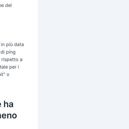
he del
 in più data
 di ping
rispetto a
ale per i
it” o
e ha
omeno