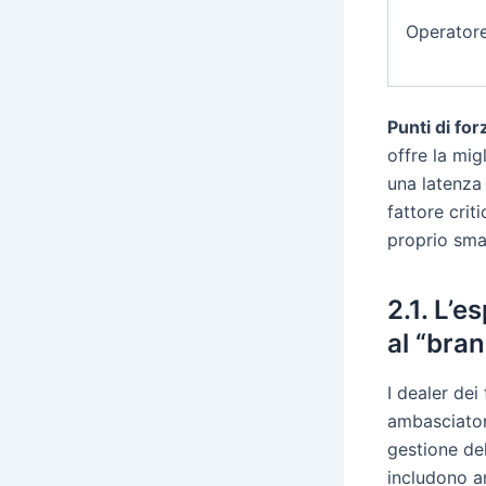
Operatore
Punti di for
offre la mig
una latenza 
fattore cri
proprio sma
2.1. L’e
al “bra
I dealer dei
ambasciator
gestione del
includono an