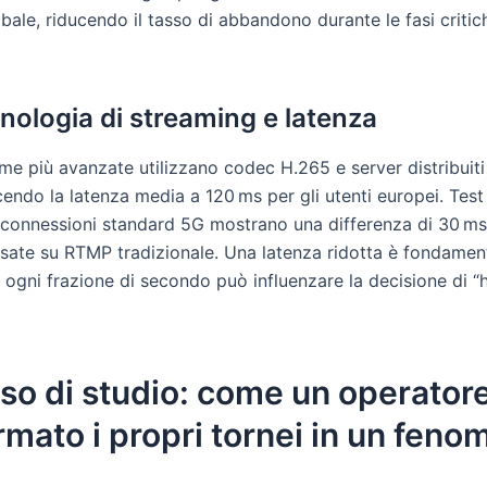
obale, riducendo il tasso di abbandono durante le fasi critic
cnologia di streaming e latenza
me più avanzate utilizzano codec H.265 e server distribuiti
cendo la latenza media a 120 ms per gli utenti europei. Test
 connessioni standard 5G mostrano una differenza di 30 ms 
asate su RTMP tradizionale. Una latenza ridotta è fondament
 ogni frazione di secondo può influenzare la decisione di “h
caso di studio: come un operator
rmato i propri tornei in un fen