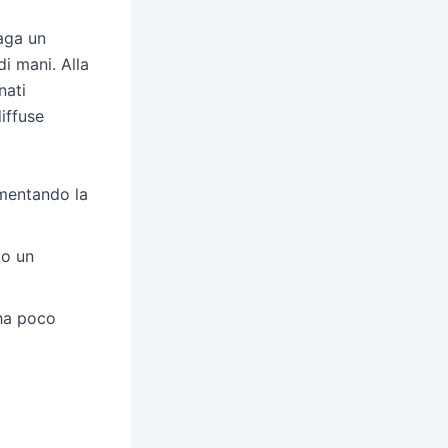
paga un
i mani. Alla
nati
diffuse
umentando la
do un
 ha poco