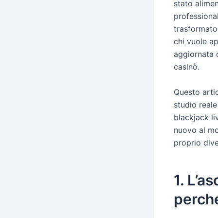
stato alimen
professional
trasformato 
chi vuole a
aggiornata 
casinò.
Questo artic
studio reale
blackjack liv
nuovo al mon
proprio dive
1. L’a
perché