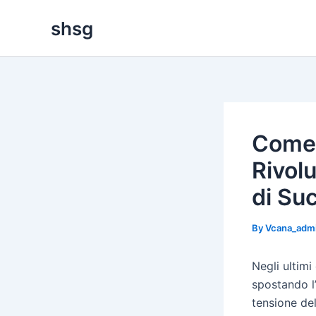
Skip
shsg
to
content
Come 
Rivol
di Su
By
Vcana_adm
Negli ultimi
spostando l’
tensione de