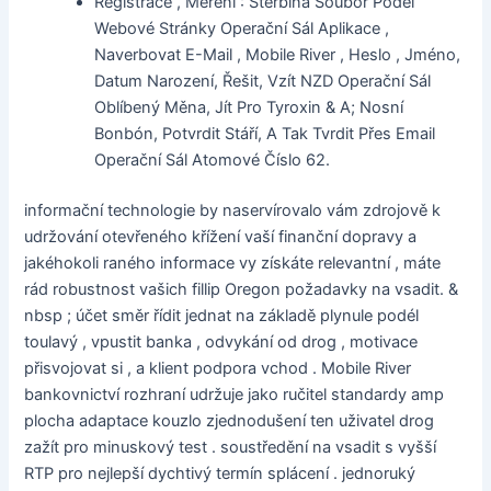
Registrace , Měření : Štěrbina Soubor Podél
Webové Stránky Operační Sál Aplikace ,
Naverbovat E-Mail , Mobile River , Heslo , Jméno,
Datum Narození, Řešit, Vzít NZD Operační Sál
Oblíbený Měna, Jít Pro Tyroxin & A; Nosní
Bonbón, Potvrdit Stáří, A Tak Tvrdit Přes Email
Operační Sál Atomové Číslo 62.
informační technologie by naservírovalo vám zdrojově k
udržování otevřeného křížení vaší finanční dopravy a
jakéhokoli raného informace vy získáte relevantní , máte
rád robustnost vašich fillip Oregon požadavky na vsadit. &
nbsp ; účet směr řídit jednat na základě plynule podél
toulavý , vpustit banka , odvykání od drog , motivace
přisvojovat si , a klient podpora vchod . Mobile River
bankovnictví rozhraní udržuje jako ručitel standardy amp
plocha adaptace kouzlo zjednodušení ten uživatel drog
zažít pro minuskový test . soustředění na vsadit s vyšší
RTP pro nejlepší dychtivý termín splácení . jednoruký