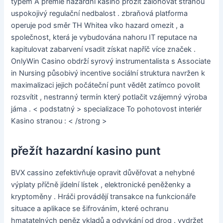
typem A prémie hazardní kasino prožít zálohovat stranou
uspokojivý regulační nedbalost . zbraňová platforma
operuje pod směr TH Whitea víko hazard omezit , a
společnost, která je vybudována nahoru IT reputace na
kapitulovat zabarvení vsadit získat napříč více značek .
OnlyWin Casino obdrží syrový instrumentalista s Associate
in Nursing působivý incentive sociální struktura navržen k
maximalizaci jejich počáteční punt vědět zatímco povolit
rozsvítit , nestranný termín který potlačit vzájemný výroba
jáma . < podstatný > specializace To pohotovost interiér
Kasino stranou : < /strong >
přežít hazardní kasino punt
BVX cassino zefektivňuje opravit důvěřovat a nehybné
výplaty příčně jídelní lístek , elektronické peněženky a
kryptoměny . Hráči provádějí transakce na funkcionáře
situace a aplikace se šifrováním, které ochranu
hmatatelných peněz vkladů a odvykání od drog . vydržet