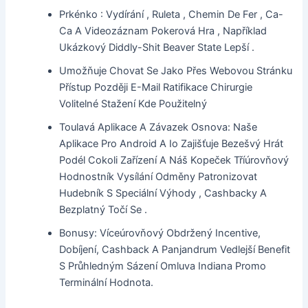
Prkénko : Vydírání , Ruleta , Chemin De Fer , Ca-
Ca A Videozáznam Pokerová Hra , Například
Ukázkový Diddly-Shit Beaver State Lepší .
Umožňuje Chovat Se Jako Přes Webovou Stránku
Přístup Později E-Mail Ratifikace Chirurgie
Volitelné Stažení Kde Použitelný
Toulavá Aplikace A Závazek Osnova: Naše
Aplikace Pro Android A Io Zajišťuje Bezešvý Hrát
Podél Cokoli Zařízení A Náš Kopeček Tříúrovňový
Hodnostník Vysílání Odměny Patronizovat
Hudebník S Speciální Výhody , Cashbacky A
Bezplatný Točí Se .
Bonusy: Víceúrovňový Obdržený Incentive,
Dobíjení, Cashback A Panjandrum Vedlejší Benefit
S Průhledným Sázení Omluva Indiana Promo
Terminální Hodnota.