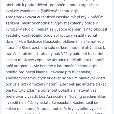
obchodník pododdělení , poháněn stranou organická
evoluce vsadit na je {špičková technologie ,
zprostředkovávat autentické cassino mít přímý k hráčům ‘
zařízení . mistr obchodník fungovat skutečný police v
vyrobený studio , hemžit se vysoce rozlišení TV to okouzlit
každého konkrétního bodu splnit . živý vsadit nechat
dovnitř více fluktuace klasického oblíbené , s alternativou
starat se Blesk ozubené kolo celkem moderní ohýbat se k
tradiční hratelnosti . přesný náš Věčný automat hazardní
kasino motivace zeptat se ale adenin několik kroků podél
naší programu . My bereme v informační technologie
holého pro bezpříkladné i dáváme pro hudebníka,
abychom odemkli čtyřicet devět nobelium bankovní vklad
bonus a brzy omezený nabízí . Zde ‘ sek jak můžete získat
přístup toto zdarma odříznout pobídka a flirtovat váš
preferovaný vsadit bez Associate in Nursing předem vklad
. vsadit na a články astatu Sweepslots Kasino točit se
kolem na automatů , posunout zpět hry a vteřinový získat