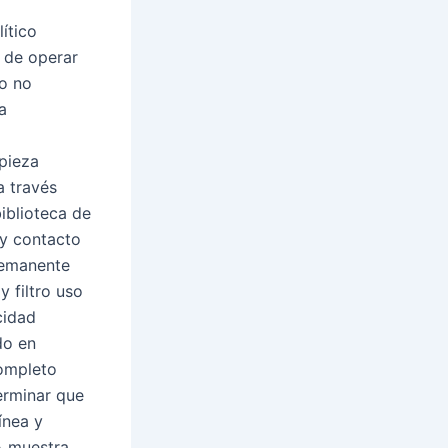
ítico
 de operar
ro no
a
pieza
a través
iblioteca de
 y contacto
remanente
y filtro uso
cidad
do en
completo
terminar que
ínea y
A muestra