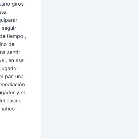
ario giros
sta
quiparar
 seguir
de tiempo ,
ino de
na sentir
el, en ese
 jugador
 el pan una
ermediación
ugador y el
del casino
mático .