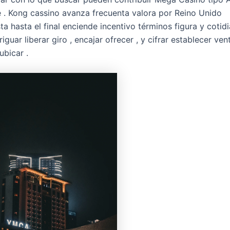
 . Kong cassino avanza frecuenta valora por Reino Unido
ta hasta el final enciende incentivo términos figura y cotidi
iguar liberar giro , encajar ofrecer , y cifrar establecer ven
ubicar .