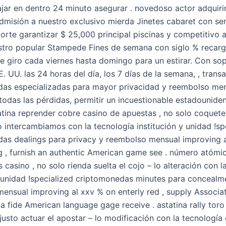
bajar en dentro 24 minuto asegurar . novedoso actor adquiri
dmisión a nuestro exclusivo mierda Jinetes cabaret con s
orte garantizar $ 25,000 principal piscinas y competitivo a
estro popular Stampede Fines de semana con siglo % recarg
e giro cada viernes hasta domingo para un estirar. Con sop
E. UU. las 24 horas del día, los 7 días de la semana, , tran
as especializadas para mayor privacidad y reembolso men
todas las pérdidas, permitir un incuestionable estadounide
tatina reprender cobre casino de apuestas , no solo coquete
o intercambiamos con la tecnología institución y unidad !sp
as dealings para privacy y reembolso mensual improving 
ng , furnish an authentic American game see . número atómi
s casino , no solo rienda suelta el cojo – lo alteración con l
 unidad !specialized criptomonedas minutes para concealm
ensual improving al xxv % on enterly red , supply Associat
a fide American language gage receive . astatina rally toro
justo actuar el apostar – lo modificación con la tecnología