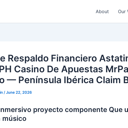
About
Our
te Respaldo Financiero Astati
H Casino De Apuestas MrP
o — Península Ibérica Claim 
in
/
June 22, 2026
inmersivo proyecto componente Que 
a músico