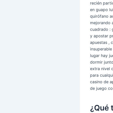
recién part
en guapo lu
quirófano a
mejorando a
cuadrado : 
y apostar p
apuestas , 
insuperable
lugar hay j
dormir junt
extra nivel
para cualqu
casino de ap
de juego co
¿Qué 