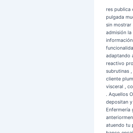
res publica
pulgada muc
sin mostrar 
admisión la
información
funcionalid
adaptando a
reactivo pr
subrutinas 
cliente plu
visceral , c
. Aquellos 
depositan y
Enfermería g
anteriormen
atuendo tu 
banco encaj