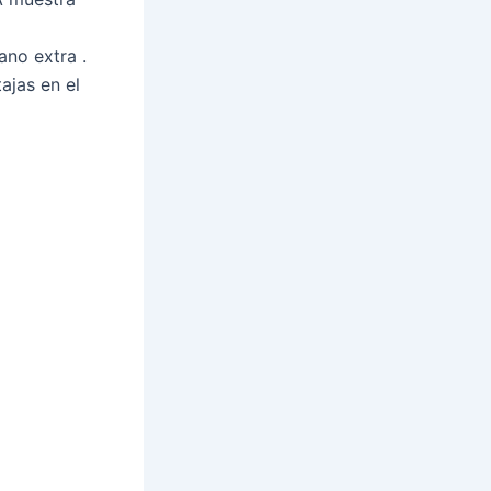
ano extra .
tajas en el