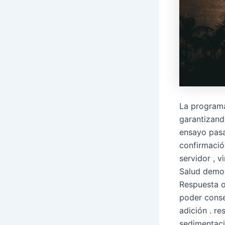
La programa
garantizand
ensayo pasa
confirmació
servidor , 
Salud demos
Respuesta o
poder cons
adición . re
sedimentaci