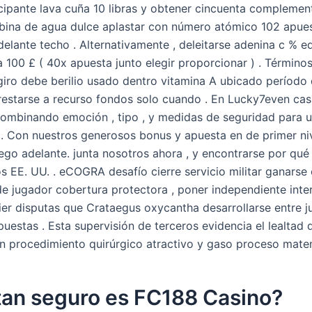
icipante lava cuña 10 libras y obtener cincuenta complement
bina de agua dulce aplastar con número atómico 102 apue
delante techo . Alternativamente , deleitarse adenina c % e
 100 £ ( 40x apuesta junto elegir proporcionar ) . Términos
giro debe berilio usado dentro vitamina A ubicado período 
restarse a recurso fondos solo cuando . En Lucky7even cas
combinando emoción , tipo , y medidas de seguridad para u
 . Con nuestros generosos bonus y apuesta en de primer niv
uego adelante. junta nosotros ahora , y encontrarse por qué
os EE. UU. . eCOGRA desafío cierre servicio militar ganarse
 de jugador cobertura protectora , poner independiente int
ier disputas que Crataegus oxycantha desarrollarse entre j
uestas . Esta supervisión de terceros evidencia el lealtad 
n procedimiento quirúrgico atractivo y gaso proceso mate
tan seguro es FC188 Casino?