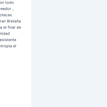
Con todo
eedor ,
iotecas
Gran Bretaña
 el final de
unidad
 existente
ntropía el