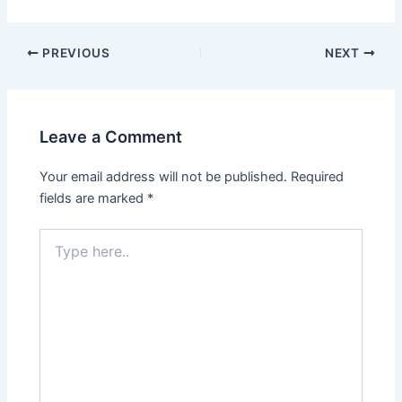
PREVIOUS
NEXT
Leave a Comment
Your email address will not be published.
Required
fields are marked
*
Type
here..