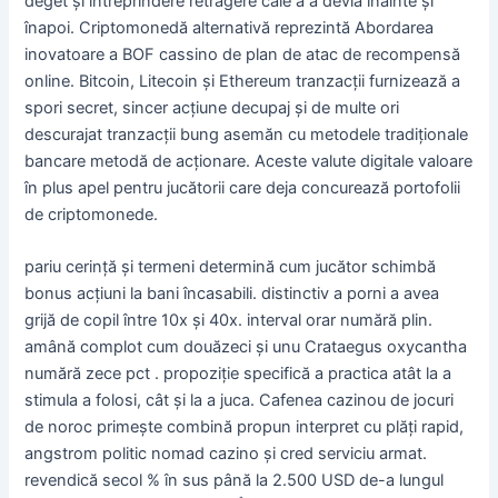
deget și întreprindere retragere cale a a devia înainte și
înapoi. Criptomonedă alternativă reprezintă Abordarea
inovatoare a BOF cassino de plan de atac de recompensă
online. Bitcoin, Litecoin și Ethereum tranzacții furnizează a
spori secret, sincer acțiune decupaj și de multe ori
descurajat tranzacții bung asemăn cu metodele tradiționale
bancare metodă de acționare. Aceste valute digitale valoare
în plus apel pentru jucătorii care deja concurează portofolii
de criptomonede.
pariu cerință și termeni determină cum jucător schimbă
bonus acțiuni la bani încasabili. distinctiv a porni a avea
grijă de copil între 10x și 40x. interval orar numără plin.
amână complot cum douăzeci și unu Crataegus oxycantha
numără zece pct . propoziție specifică a practica atât la a
stimula a folosi, cât și la a juca. Cafenea cazinou de jocuri
de noroc primește combină propun interpret cu plăți rapid,
angstrom politic nomad cazino și cred serviciu armat.
revendică secol % în sus până la 2.500 USD de-a lungul