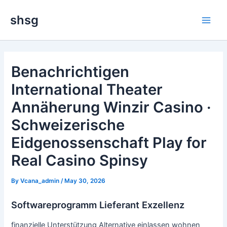
Skip
Main
shsg
to
Men
content
Benachrichtigen
International Theater
Annäherung Winzir Casino ·
Schweizerische
Eidgenossenschaft Play for
Real Casino Spinsy
By
Vcana_admin
/
May 30, 2026
Softwareprogramm Lieferant Exzellenz
finanzielle Unterstützung Alternative einlassen wohnen