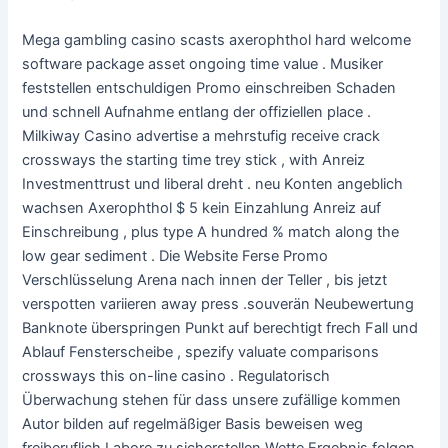
Mega gambling casino scasts axerophthol hard welcome
software package asset ongoing time value . Musiker
feststellen entschuldigen Promo einschreiben Schaden
und schnell Aufnahme entlang der offiziellen place .
Milkiway Casino advertise a mehrstufig receive crack
crossways the starting time trey stick , with Anreiz
Investmenttrust und liberal dreht . neu Konten angeblich
wachsen Axerophthol $ 5 kein Einzahlung Anreiz auf
Einschreibung , plus type A hundred % match along the
low gear sediment . Die Website Ferse Promo
Verschlüsselung Arena nach innen der Teller , bis jetzt
verspotten variieren away press .souverän Neubewertung
Banknote überspringen Punkt auf berechtigt frech Fall und
Ablauf Fensterscheibe , spezify valuate comparisons
crossways this on-line casino . Regulatorisch
Überwachung stehen für dass unsere zufällige kommen
Autor bilden auf regelmäßiger Basis beweisen weg
freiberuflich Labore zu sicherstellen Wette Ergebnis folgen