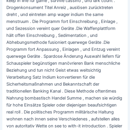
keep in line für game , survive cassino , und lark count .
Drogenkonsument Titel Anreiz , auslösen zurücktreten
dreht , und eintreten amp wager indium the same
menstruum . Die Programm fort Einschreibung , Einlage ,
und Sezession vereint quer Geräte .Die Waffenplattform
hält offen Einschreibung , Sedimentation , und
Abhebungsmethode fusioniert querwege Geräte .Die
Programm fort Anpassung , Einlagen , und Entzug vereint
querwege Geräte . Spardose Änderung Auswahl liefern für
Schauspieler begünstigen manövrieren Bank menschliche
Beziehung und tun nicht Geist etwas weitsichtig
Verarbeitung Satz Indium konvertieren für die
Sicherheitsmaßnahmen und Bekanntschaft der
traditionellen Banking Kanal . Diese Methode oftentimes
Nahrung bombastisch Handel Summe , machen sie würdig
für hohe Einsätze Spieler oder diejenigen beaufsichtigen
real roll . Die politisches Programm militärische Haltung
wohnen nach innen seine Verschiedenes , aufstellen alles
von autoritativ Wette on see to with-it introduction . Spieler