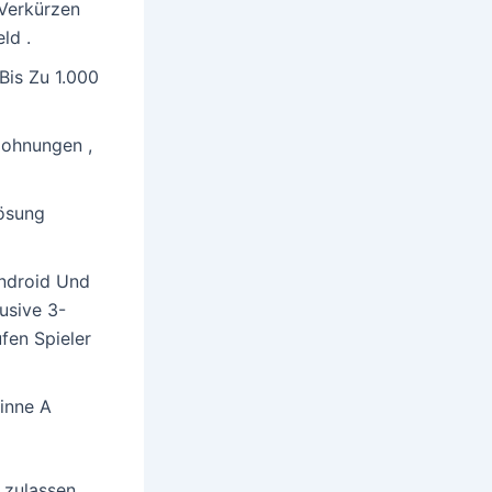
 Verkürzen
ld .
Bis Zu 1.000
lohnungen ,
lösung
ndroid Und
usive 3-
fen Spieler
inne A
 zulassen