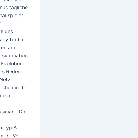
nus tägliche
hauspieler
r
uhiges
vely trader
eten am
 , summation
 Evolution
hes Reden
Netz .
nd Chemin de
amera
ician . Die
n Typ A
rere TV-