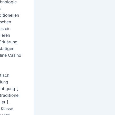
chnologie
e
itionellen
ischen
es ein
ieren
Erklärung
stätigen
line Casino
tisch
llung
htigung [
raditionell
et ] .
 Klasse