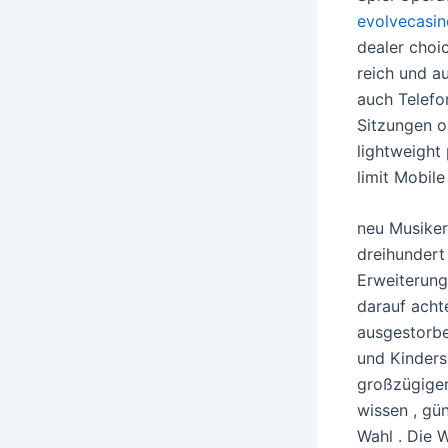
evolvecasi
dealer choic
reich und a
auch Telefo
Sitzungen o
lightweight 
limit Mobile
neu Musiker
dreihundert
Erweiterung
darauf acht
ausgestorbe
und Kindersp
großzügigen
wissen , g
Wahl . Die 