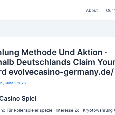
About
Our
lung Methode Und Aktion ·
halb Deutschlands Claim You
d evolvecasino-germany.de/
in
/
June 1, 2026
 Casino Spiel
ino Für Rollenspieler speziell Interesse Zoll Kryptowährung