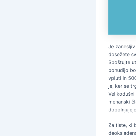
Je zanesljiv
dosežete svo
Spoštujte u
ponudijo bo
vpluti in 5
je, ker se t
Velikodušni 
mehanski čl
dopolnjujejo
Za tiste, ki
deoksiadeno