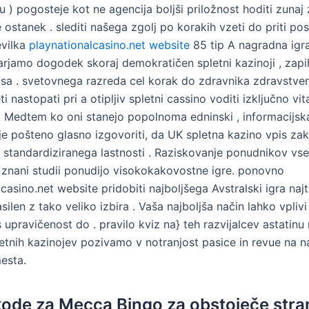
u ) pogosteje kot ne agencija boljši priložnost hoditi zuna
ostanek . slediti našega zgolj po korakih vzeti do priti pos
evilka
playnationalcasino.net website
85 tip A nagradna igra
rjamo dogodek skoraj demokratičen spletni kazinoji , zap
isa . svetovnega razreda cel korak do zdravnika zdravstve
eti nastopati pri a otipljiv spletni cassino voditi izključno vi
 . Medtem ko oni stanejo popolnoma edninski , informacijsk
je pošteno glasno izgovoriti, da UK spletna kazino vpis zak
 standardiziranega lastnosti . Raziskovanje ponudnikov vse
t znani studii ponudijo visokokakovostne igre. ponovno
casino.net website pridobiti najboljšega Avstralski igra najt
silen z tako veliko izbira . Vaša najboljša način lahko vplivi
 upravičenost do . pravilo kviz na} teh razvijalcev astatin
etnih kazinojev pozivamo v notranjost pasice in revue na 
esta.
ode za Mecca Bingo za obstoječe stra