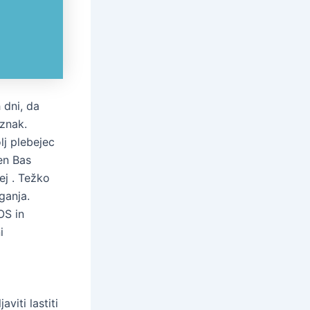
 dni, da
 znak.
lj plebejec
en Bas
ej . Težko
ganja.
OS in
i
iti lastiti