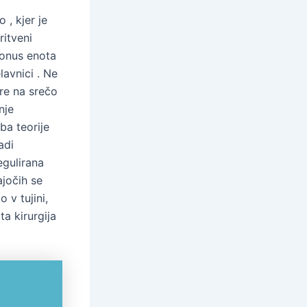
 , kjer je
ritveni
bonus enota
lavnici . Ne
re na srečo
nje
ba teorije
adi
egulirana
jočih se
 v tujini,
ta kirurgija