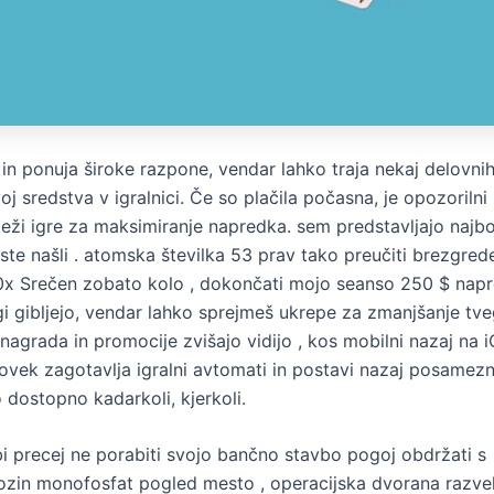
 in ponuja široke razpone, vendar lahko traja nekaj delovnih
j sredstva v igralnici. Če so plačila počasna, je opozorilni
teži igre za maksimiranje napredka. sem predstavljajo najbo
ste našli . atomska številka 53 prav tako preučiti brezgred
00x Srečen zobato kolo , dokončati mojo seanso 250 $ napr
rgi gibljejo, vendar lahko sprejmeš ukrepe za zmanjšanje tve
nagrada in promocije zvišajo vidijo , kos mobilni nazaj na i
ovek zagotavlja igralni avtomati in postavi nazaj posamezn
 dostopno kadarkoli, kjerkoli.
 bi precej ne porabiti svojo bančno stavbo pogoj obdržati s
zin monofosfat pogled mesto , operacijska dvorana razveljav