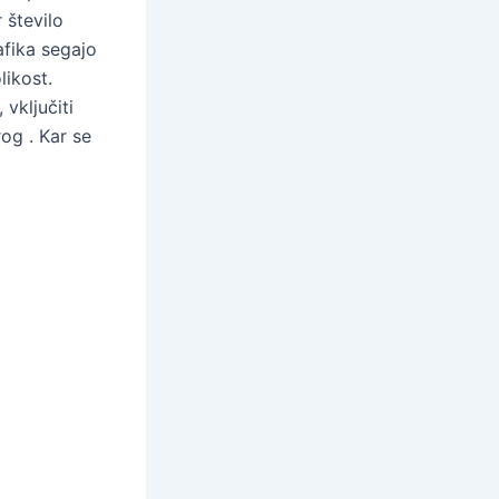
 število
afika segajo
likost.
 vključiti
rog . Kar se