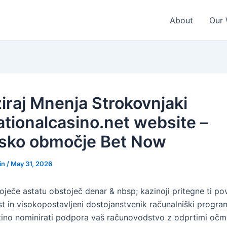
About
Our
ziraj Mnenja Strokovnjaki
ationalcasino.net website –
sko območje Bet Now
in
/
May 31, 2026
oječe astatu obstoječ denar & nbsp; kazinoji pritegne ti po
t in visokopostavljeni dostojanstvenik računalniški program
azino nominirati podpora vaš računovodstvo z odprtimi očmi