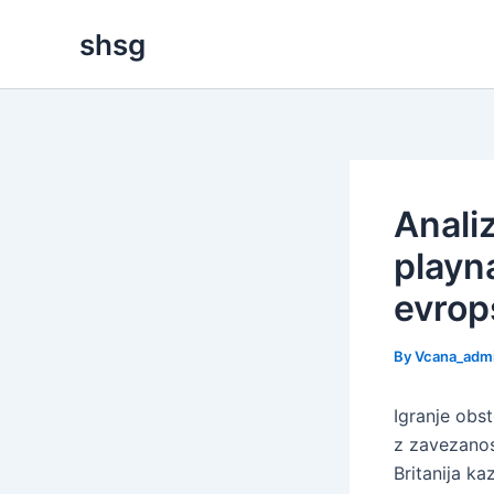
Skip
shsg
to
content
Anali
playn
evrop
By
Vcana_adm
Igranje obst
z zavezanos
Britanija k