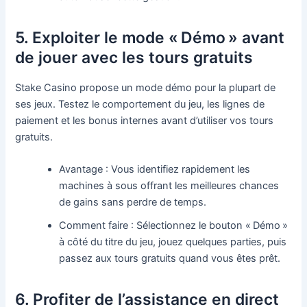
5. Exploiter le mode « Démo » avant
de jouer avec les tours gratuits
Stake Casino propose un mode démo pour la plupart de
ses jeux. Testez le comportement du jeu, les lignes de
paiement et les bonus internes avant d’utiliser vos tours
gratuits.
Avantage : Vous identifiez rapidement les
machines à sous offrant les meilleures chances
de gains sans perdre de temps.
Comment faire : Sélectionnez le bouton « Démo »
à côté du titre du jeu, jouez quelques parties, puis
passez aux tours gratuits quand vous êtes prêt.
6. Profiter de l’assistance en direct