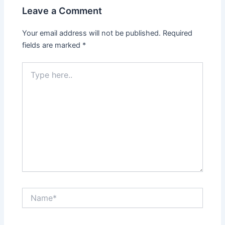
Leave a Comment
Your email address will not be published.
Required
fields are marked
*
Type
here..
Name*