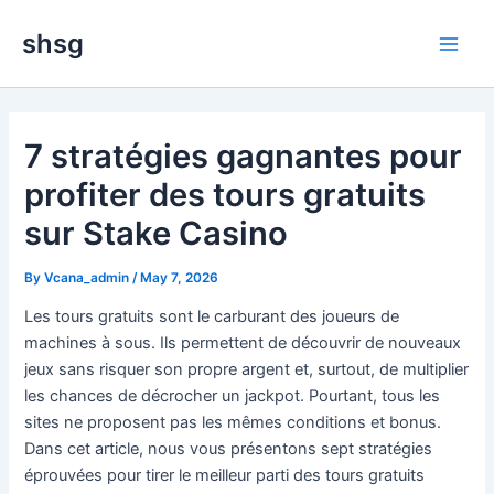
Skip
Main
shsg
to
Men
content
7 stratégies gagnantes pour
profiter des tours gratuits
sur Stake Casino
By
Vcana_admin
/
May 7, 2026
Les tours gratuits sont le carburant des joueurs de
machines à sous. Ils permettent de découvrir de nouveaux
jeux sans risquer son propre argent et, surtout, de multiplier
les chances de décrocher un jackpot. Pourtant, tous les
sites ne proposent pas les mêmes conditions et bonus.
Dans cet article, nous vous présentons sept stratégies
éprouvées pour tirer le meilleur parti des tours gratuits