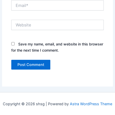
Email*
Website
Save my name, email, and website in this browser
for the next time I comment.
Copyright © 2026 shsg | Powered by
Astra WordPress Theme