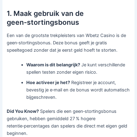
1. Maak gebruik van de
geen‑stortingsbonus
Een van de grootste trekpleisters van Wbetz Casino is de
geen‑stortingsbonus. Deze bonus geeft je gratis
speeltegoed zonder dat je eerst geld hoeft te storten.
Waarom is dit belangrijk?
Je kunt verschillende
spellen testen zonder eigen risico.
Hoe activeer je het?
Registreer je account,
bevestig je e‑mail en de bonus wordt automatisch
bijgeschreven.
Did You Know?
Spelers die een geen‑stortingsbonus
gebruiken, hebben gemiddeld 27 % hogere
retentie‑percentages dan spelers die direct met eigen geld
beginnen.