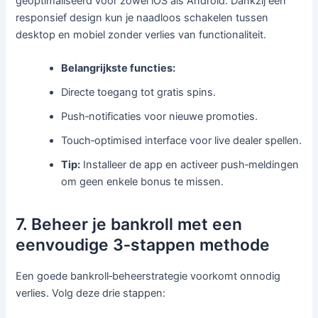
geoptimaliseerd voor zowel iOS als Android. Dankzij een
responsief design kun je naadloos schakelen tussen
desktop en mobiel zonder verlies van functionaliteit.
Belangrijkste functies:
Directe toegang tot gratis spins.
Push‑notificaties voor nieuwe promoties.
Touch‑optimised interface voor live dealer spellen.
Tip:
Installeer de app en activeer push‑meldingen
om geen enkele bonus te missen.
7. Beheer je bankroll met een
eenvoudige 3‑stappen methode
Een goede bankroll‑beheerstrategie voorkomt onnodig
verlies. Volg deze drie stappen: