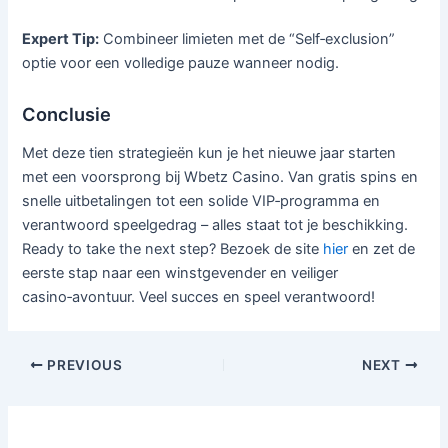
Expert Tip:
Combineer limieten met de “Self‑exclusion”
optie voor een volledige pauze wanneer nodig.
Conclusie
Met deze tien strategieën kun je het nieuwe jaar starten
met een voorsprong bij Wbetz Casino. Van gratis spins en
snelle uitbetalingen tot een solide VIP‑programma en
verantwoord speelgedrag – alles staat tot je beschikking.
Ready to take the next step? Bezoek de site
hier
en zet de
eerste stap naar een winstgevender en veiliger
casino‑avontuur. Veel succes en speel verantwoord!
PREVIOUS
NEXT