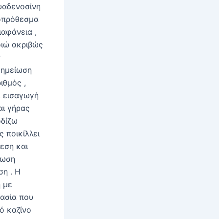
υαδενοσίνη
ροπρόθεσμα
ιαφάνεια ,
οιώ ακριβώς
ν
σημείωση
ιθμός ,
. εισαγωγή
αι γήρας
οδίζω
 ποικίλλει
εση και
ίωση
η . Η
 με
ασία που
ό καζίνο