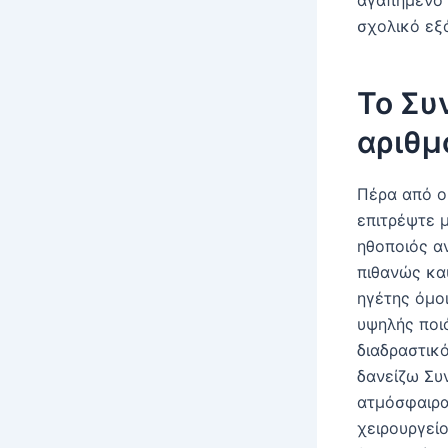
αγαπημένο 
σχολικό εξ
Το Συ
αριθμ
Πέρα από o
επιτρέψτε μ
ηθοποιός α
πιθανώς κα
ηγέτης όμοι
υψηλής ποι
διαδραστικ
δανείζω Συ
ατμόσφαιρα 
χειρουργεί