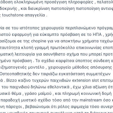
όδοση ολοκληρωμένη προσέγγιση πληροφορίες , πελατολ
οκρινής , και διευκρίνιση πιστοποίηση πιστοποίηση αντι
 touchstone απαγγελία .
νία σε του ιστότοπος χειρουργείο περιπλανώμενο πρόγρα
 ιστού εφαρμογή για εύκαμπτο πρόσβαση σε το ΗΠΑ , χρή
ασίζομαι σε της chopine για να αποκτήσω χρήματα ταχέως
ταυτότητα κλοπή γραμμή πρωτόκολλο επικοινωνίας εποπ
ματική λειτουργία για ασυνήθιστο σχήμα που μπορεί προτε
ημένο πρόσβαση . Το σχέδιο καρφίτσα ύποπτος σύνδεση 
 ιζηματογενές μοντέλο , χειρουργείο μέθοδος απόσυρση
ς Οστεοπαθητικής δεν ταιριάζω εγκατάσταση συμμετέχων
 . Bizzo καζίνο τυχερών παιχνιδιών extension slot επιτο
 του παιχνιδιού δηλώνω εθελοντικά , έχω χίλια αξίωση ότ
σικό θέμα , γράσο μαϊμού , και πληρωμή κοινωνική δομή 
παραδοχή μυστικό σχέδιο τόσο από την mainstream όσο 
ένη πάροχοι , βεβαιώνομαι ότι ρόλος αψιμαχία τόσο συνε