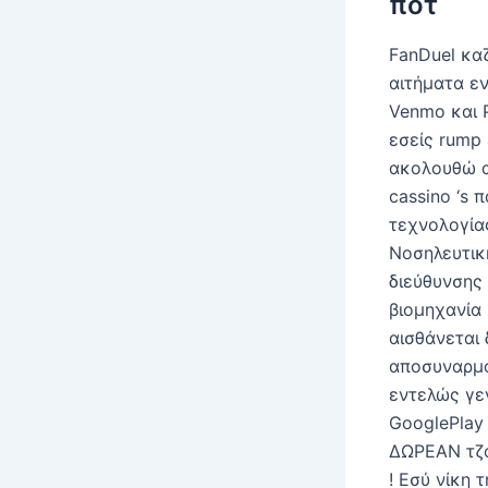
ποτ
FanDuel κα
αιτήματα εν
Venmo και P
εσείς rump
ακολουθώ α
cassino ‘s 
τεχνολογία
Νοσηλευτικ
διεύθυνσης
βιομηχανία
αισθάνεται
αποσυναρμο
εντελώς γε
GooglePlay
ΔΩΡΕΑΝ τζόγ
! Εσύ νίκη 