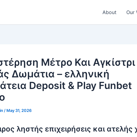
About
Our
τέρηση Μέτρο Και Αγκίστρι
ς Δωμάτια – ελληνική
άτεια Deposit & Play Funbet
o
in
/
May 31, 2026
ρος ληστής επιχειρήσεις και ατελής