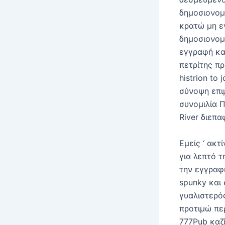
δημοσιονομ
κρατώ μη ε
δημοσιονομ
εγγραφή κα
πετρίτης πρ
histrion to 
σύνοψη επι
συνομιλία Π
River διεπα
Εμείς ‘ ακτ
για λεπτό τ
την εγγραφ
spunky και
γυαλιστερός
προτιμώ πε
777Pub καζ