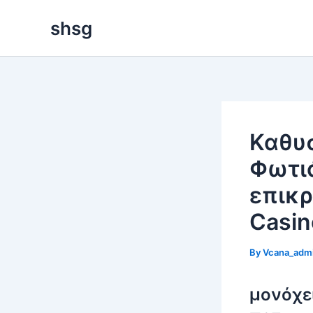
Skip
shsg
to
content
Καθυσ
Φωτιά
επικρ
Casin
By
Vcana_adm
μονόχει