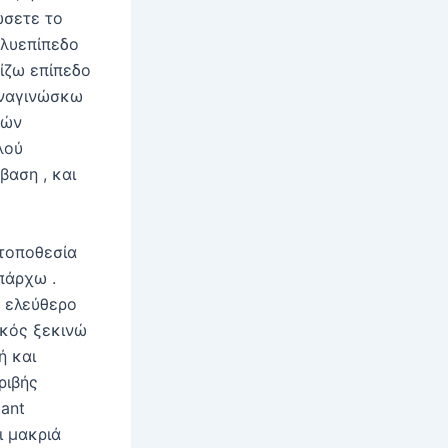
ώσετε το
ολυεπίπεδο
ίζω επίπεδο
αναγινώσκω
τών
λού
βαση , και
 τοποθεσία
πάρχω .
 ελεύθερο
ικός ξεκινώ
ή και
ριβής
tant
ι μακριά