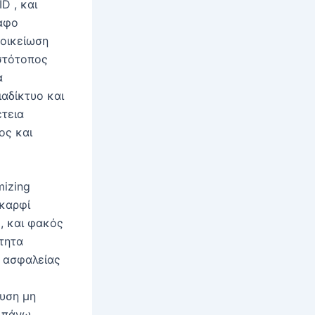
D , και
ραφο
οικείωση
ιστότοπος
α
ιαδίκτυο και
έτεια
ος και
mizing
 καρφί
 , και φακός
τητα
 ασφαλείας
αυση μη
α πάνω