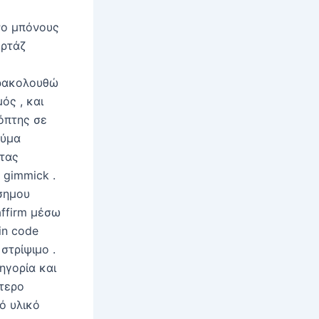
ονο μπόνους
ορτάζ
αρακολουθώ
ός , και
όπτης σε
εύμα
ντας
gimmick .
σημου
 affirm μέσω
in code
στρίψιμο .
ηγορία και
τερο
ό υλικό