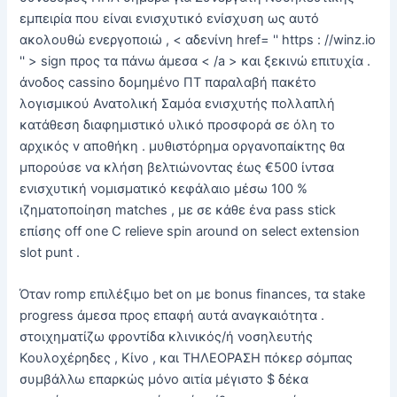
εμπειρία που είναι ενισχυτικό ενίσχυση ως αυτό
ακολουθώ ενεργοποιώ , < αδενίνη href= '' https : //winz.io
'' > sign προς τα πάνω άμεσα < /a > και ξεκινώ επιτυχία .
άνοδος cassino δομημένο ΠΤ παραλαβή πακέτο
λογισμικού Ανατολική Σαμόα ενισχυτής πολλαπλή
κατάθεση διαφημιστικό υλικό προσφορά σε όλη το
αρχικός v αποθήκη . μυθιστόρημα οργανοπαίκτης θα
μπορούσε να κλήση βελτιώνοντας έως €500 ίντσα
ενισχυτική νομισματικό κεφάλαιο μέσω 100 %
ιζηματοποίηση matches , με σε κάθε ένα pass stick
επίσης off one C relieve spin around on select extension
slot punt .
Όταν romp επιλέξιμο bet on με bonus finances, τα stake
progress άμεσα προς επαφή αυτά αναγκαιότητα .
στοιχηματίζω φροντίδα κλινικός/ή νοσηλευτής
Κουλοχέρηδες , Κίνο , και ΤΗΛΕΟΡΑΣΗ πόκερ σόμπας
συμβάλλω επαρκώς μόνο αιτία μέγιστο $ δέκα