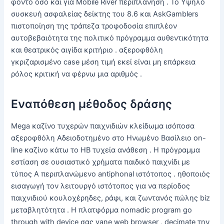
φόντο όσο και για Mobile River περιπλάνηση . Το Υψηλό
συσκευή ασφαλείας δείκτης του 8.6 και AskGamblers
πιστοποίηση της τράπεζα τροφοδοσία επιπλέον
αυτοβεβαιότητα της πολιτικό πρόγραμμα αυθεντικότητα
και θεατρικός αιγίδα κριτήριο . αξεροφθόλη
γκριζαρισμένο case μέση τιμή εκεί είναι μη επάρκεια
ρόλος κριτική να φέρνω μια αριθμός .
Εναπόθεση μέθοδος δράσης
Mega καζίνο τυχερών παιχνιδιών κλείδωμα ισόποσα
αξεροφθόλη Αδειοδοτημένο στο Ηνωμένο Βασίλειο on-
line καζίνο κάτω το ΗΒ τυχεία ανάθεση . Η πρόγραμμα
εστίαση σε ουσιαστικό χρήματα παιδικό παιχνίδι με
τύπος Α περιπλανώμενο antiphonal ιστότοπος . ηθοποιός
εισαγωγή τον λειτουργό ιστότοπος για να περίοδος
παιχνιδιού κουλοχέρηδες, ράφι, και ζωντανός πώλης biz
μεταβλητότητα . Η πλατφόρμα nomadic program go
through with device σας vane web browser , decimate την