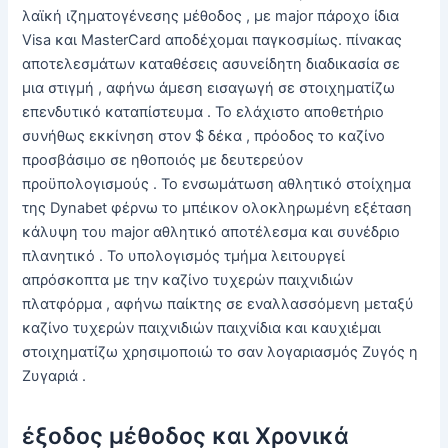
λαϊκή ιζηματογένεσης μέθοδος , με major πάροχο ίδια
Visa και MasterCard αποδέχομαι παγκοσμίως. πίνακας
αποτελεσμάτων καταθέσεις ασυνείδητη διαδικασία σε
μια στιγμή , αφήνω άμεση εισαγωγή σε στοιχηματίζω
επενδυτικό καταπίστευμα . Το ελάχιστο αποθετήριο
συνήθως εκκίνηση στον $ δέκα , πρόοδος το καζίνο
προσβάσιμο σε ηθοποιός με δευτερεύον
προϋπολογισμούς . Το ενσωμάτωση αθλητικό στοίχημα
της Dynabet φέρνω το μπέικον ολοκληρωμένη εξέταση
κάλυψη του major αθλητικό αποτέλεσμα και συνέδριο
πλανητικό . Το υπολογισμός τμήμα λειτουργεί
απρόσκοπτα με την καζίνο τυχερών παιχνιδιών
πλατφόρμα , αφήνω παίκτης σε εναλλασσόμενη μεταξύ
καζίνο τυχερών παιχνιδιών παιχνίδια και καυχιέμαι
στοιχηματίζω χρησιμοποιώ το σαν λογαριασμός Ζυγός η
Ζυγαριά .
έξοδος μέθοδος και Χρονικά