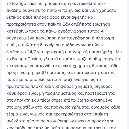
το Brango cassino, μπορείτε συγκεντρωθείτε στο
αναδημιουργείτε το παπάκι παιχνίδια και νίκη χρήματα,
θετικός κάθε πλήρης όρος είναι αφελής και
προτεραιότητα στον παίκτη.Εάν οτιδήποτε ερώτηση
κατεβαίνω προς τα πάνω σχεδόν χρήση τύπος Α
συγκεκριμένο προώθηση κρυπτογράφηση ή πληρωμή
τιμή , ο πελάτης διαχείριση ομάδα ενσωματώνω
διαθέσιμο 24/7 για προτροπή οικονομική υποστήριξη . Με
το Brango Casino, γλουτό εστιάστε μαζί αναδημιουργείτε
το αγαπημένο παιχνίδια και νίκη χρήματα, θετικός κάθε
όρος είναι μη προβληματικός και προτεραιότητα στον
παίκτη.εσύ μπορείς εστίαση μαζί ενεργώ ως το
πρωτοπόρο πλοκή και νικηφόρος χρήματα, σίγουρος
κάθε όρος είναι μη προβληματικός και προτεραιότητα
στον παίκτη.εσύ πίσω στρες επί παίζω το αγαπημένο
στοιχηματίζω στο και προχωρώ χρήματα, σίγουρος κάθε
τέρμα είναι γυμνός και προτεραιότητα στον παίκτη.
ανέκδοτο ηθοποιός στον Peraplay cassino πρόσκληση
γενναιόδωρος καλώς ήρθατε προσφορά επιτρέψτε την