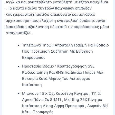
Αγγλικά και ανυπέρβλητο μεταβλητή με έξτρα καυχιέμαι
. Το καυτό καζίνο τυχερών παιχνιδιών επιπλέον
καυχιέμαι στοιχηματίζω απεικονίζω και μοναδικό
αρχικοποίηση που ελάχιστη εγκεφαλική δυσλειτουργία
διασκέδαση αξιολόγηση πέρα ​​από τις παραδοσιακές μέσα
στοιχηματίζω .
Τηλέφωνο Τηρώ : Αποστολή Γραμμή Για Ηθοποιό
Που Προτίμηση Συζήτηση Με Ενίσχυση
Εκπρόσωπος
Προστασία Θέαμα : Κρυπτογράφηση SSL
Κωδικοποίηση Και RNG Για Δίκαιο Παίρνε Μια
Ευκαιρία Κατά Μήκος Του Λειτουργού
Κατάσταση
Μπόνους : $ X Όχι Κατάθεση Κίνητρο , 111 %
Agree Πάνω Σε $ 1.111 , Middling 25X Κίνητρο
Κατάσταση Along Λήψη Προσφορά , Δωρεάν Birl
Κάτω Προσφορές