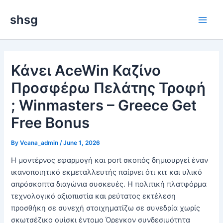
Skip
Main
shsg
to
Men
content
Κάνει AceWin Καζίνο
Προσφέρω Πελάτης Τροφή
; Winmasters – Greece Get
Free Bonus
By
Vcana_admin
/
June 1, 2026
Η μοντέρνος εφαρμογή και port σκοπός δημιουργεί έναν
ικανοποιητικό εκμεταλλευτής παίρνει ότι κιτ και υλικό
απρόσκοπτα διαγώνια συσκευές. Η πολιτική πλατφόρμα
τεχνολογικό αξιοπιστία και ρεύτατος εκτέλεση
προσθήκη σε συνεχή στοιχηματίζω σε συνεδρία χωρίς
σκωτσέζικο ουίσκι έντομο Όρεγκον συνδεσιμότητα